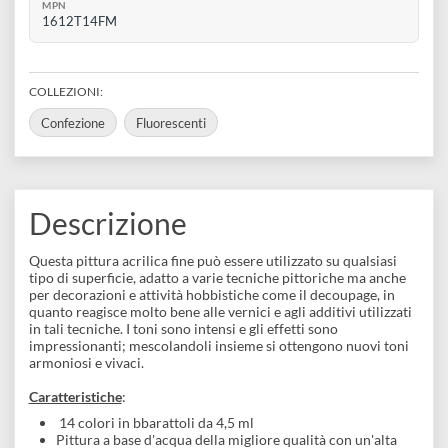
disegno
SKU VARIANTE
Accessori
609ba807479e3
BARCODE
8006919309700
MPN
1612T14FM
COLLEZIONI:
Confezione
Fluorescenti
Descrizione
Questa pittura acrilica fine può essere utilizzato su qualsiasi
tipo di superficie, adatto a varie tecniche pittoriche ma anche
per decorazioni e attività hobbistiche come il decoupage, in