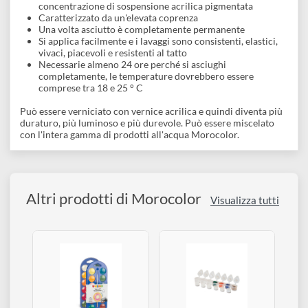
quanto reagisce molto bene alle vernici e agli additivi utilizzati
in tali tecniche. I toni sono intensi e gli effetti sono
impressionanti; mescolandoli insieme si ottengono nuovi toni
armoniosi e vivaci.
Caratteristiche
:
14 colori in bbarattoli da 4,5 ml
Pittura a base d'acqua della migliore qualità con un'alta
concentrazione di sospensione acrilica pigmentata
Caratterizzato da un'elevata coprenza
Una volta asciutto è completamente permanente
Si applica facilmente e i lavaggi sono consistenti, elastici,
vivaci, piacevoli e resistenti al tatto
Necessarie almeno 24 ore perché si asciughi
completamente, le temperature dovrebbero essere
comprese tra 18 e 25 ° C
Può essere verniciato con vernice acrilica e quindi diventa più
duraturo, più luminoso e più durevole. Può essere miscelato
con l'intera gamma di prodotti all'acqua Morocolor.