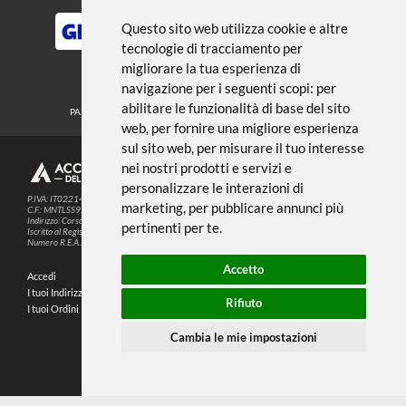
← TORNA A ACRILICO
Noi usiamo i cookies
METODI DI PAGAMENTO
Questo sito web utilizza cookie e altre
tecnologie di tracciamento per
migliorare la tua esperienza di
SEGUICI SUI SOCIAL
navigazione per i seguenti scopi:
per
abilitare le funzionalità di base del sito
PARTNER SPEDIZIONI
web
,
per fornire una migliore esperienza