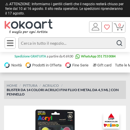
⚠️ ATTENZIONE: Informiamo i gentili clienti che il negozio resterà chiuso 
ferie dal 10 al 16 agosto. Il sito resta operativo. Le spedizioni riprendera
il 17 agosto.
Pittura
Olio
Acrilico
Tele e
Spedizione GRATUITA
a partire da € 69,00
WhatsApp 351 753 0084
Carta
Acquerello
da
🎁
Novità
Prodotti in Offerta
Fine Serie
Gift card
Tu
pittura
Tempera
Tele
Colori
Listelli
HOME
PITTURA
ACRILICO
Disegno e
BLISTER DA 14 COLORI ACRILICI FINI FLUO E METAL DA 4,5 ML | CON
per
Cartoleria
e
PENNELLO
Stoffa
Matite
Supporti
e
e
Carta