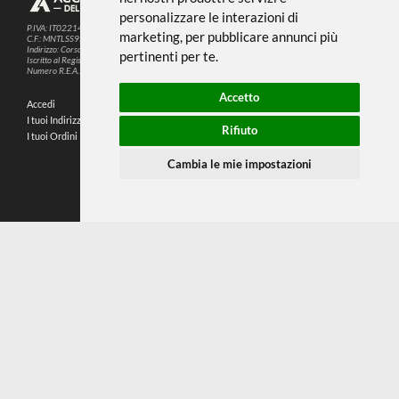
Questo sito web utilizza cookie e altre
tecnologie di tracciamento per
migliorare la tua esperienza di
SEGUICI SUI SOCIAL
navigazione per i seguenti scopi:
per
abilitare le funzionalità di base del sito
PARTNER SPEDIZIONI
web
,
per fornire una migliore esperienza
sul sito web
,
per misurare il tuo interesse
nei nostri prodotti e servizi e
© 2026
4,9
personalizzare le interazioni di
P.IVA: IT02214720993
marketing
,
per pubblicare annunci più
C.F.: MNTLSS92P12D969N
Indirizzo: Corso de Stefanis, 58 BR - 16139 Genova (GE)
pertinenti per te
.
196 RECENSIONI
Iscritto al Registro delle Imprese di Genova
Numero R.E.A.: 470792
Accetto
Accedi
Chi Siamo
I tuoi Indirizzi
Domande Frequenti
Rifiuto
I tuoi Ordini
Termini e Condizioni
Privacy Policy
Cambia le mie impostazioni
Preferenze cookie
Contatti
Mappa del sito