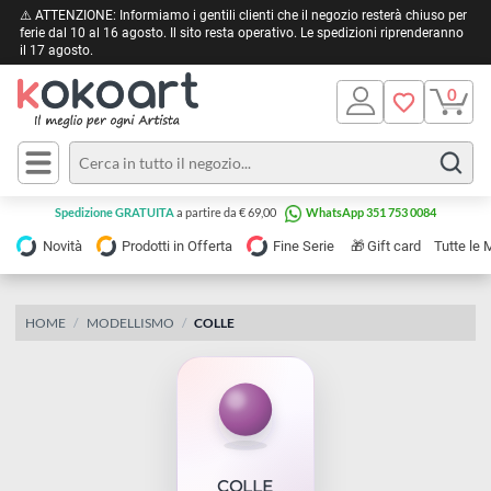
⚠️ ATTENZIONE: Informiamo i gentili clienti che il negozio resterà chiuso 
ferie dal 10 al 16 agosto. Il sito resta operativo. Le spedizioni riprendera
il 17 agosto.
Pittura
Olio
Acrilico
Tele e
Spedizione GRATUITA
a partire da € 69,00
WhatsApp 351 753 0084
Carta
Acquerello
da
🎁
Novità
Prodotti in Offerta
Fine Serie
Gift card
Tu
pittura
Tempera
Tele
Colori
Listelli
HOME
MODELLISMO
COLLE
Disegno e
per
Cartoleria
e
Stoffa
Matite
Supporti
e
e
Carta