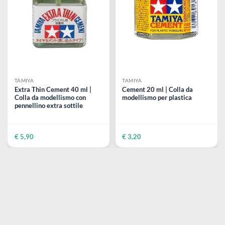
disegno
Accessori
TAMIYA
TAMIYA
Extra Thin Cement 40 ml |
Cement 20 ml | Colla da
Colla da modellismo con
modellismo per plastica
pennellino extra sottile
€ 5,90
€ 3,20