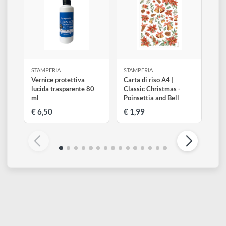
disegno
Altri prodotti di Stamperia
Visualizza tutti
Accessori
STAMPERIA
STAMPERIA
Vernice protettiva
Carta di riso A4 |
lucida trasparente 80
Classic Christmas -
ml
Poinsettia and Bell
€ 6,50
€ 1,99