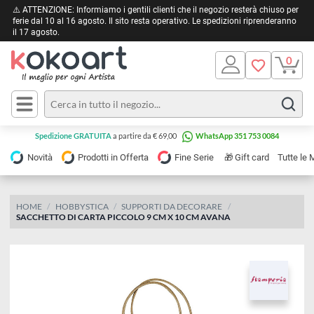
⚠️ ATTENZIONE: Informiamo i gentili clienti che il negozio resterà chiuso 
ferie dal 10 al 16 agosto. Il sito resta operativo. Le spedizioni riprendera
il 17 agosto.
Pittura
Olio
Acrilico
Tele e
Spedizione GRATUITA
a partire da € 69,00
WhatsApp 351 753 0084
Carta
Acquerello
da
🎁
Novità
Prodotti in Offerta
Fine Serie
Gift card
Tu
pittura
Tempera
Tele
Colori
Listelli
HOME
HOBBYSTICA
SUPPORTI DA DECORARE
Disegno e
SACCHETTO DI CARTA PICCOLO 9 CM X 10 CM AVANA
per
Cartoleria
e
Stoffa
Matite
Supporti
e
e
Carta