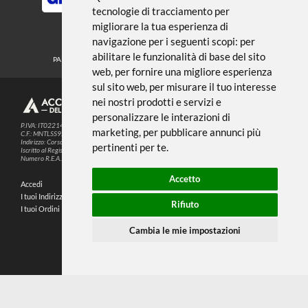
Noi usiamo i cookies
METODI DI PAGAMENTO
Questo sito web utilizza cookie e altre
tecnologie di tracciamento per
migliorare la tua esperienza di
SEGUICI SUI SOCIAL
navigazione per i seguenti scopi:
per
abilitare le funzionalità di base del sito
PARTNER SPEDIZIONI
web
,
per fornire una migliore esperienza
sul sito web
,
per misurare il tuo interesse
nei nostri prodotti e servizi e
© 2026
4,9
personalizzare le interazioni di
P.IVA: IT02214720993
marketing
,
per pubblicare annunci più
C.F.: MNTLSS92P12D969N
Indirizzo: Corso de Stefanis, 58 BR - 16139 Genova (GE)
pertinenti per te
.
196 RECENSIONI
Iscritto al Registro delle Imprese di Genova
Numero R.E.A.: 470792