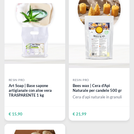
Pagina 1 di 
e
3
Prodotti disponibili
Scrapbooking
preparatori
linoleografia
Quaderni
Gomme
Diluenti
Effetti
di
Pigmenti
e
Additivi
Cere
decorativi
superficie
raccoglitori
Accessori
Tessuti
e
Vernici
Colle
tecnici
stucchi
di
e
Stampi
Vernici
finitura
scotch
Coloranti
e
Colle
Portamatite
Accessori
impregnanti
Stucchi
Album
Open
Doratura
Accessori
e
Bezel
Accessori
RESIN PRO
RESIN PRO
fogli
Art Soap | Base sapone
Bees wax | Cera d’Api
artigianale con aloe vera
Naturale per candele 500 gr
da
TRASPARENTE 1 kg
Cera d’api naturale in granuli