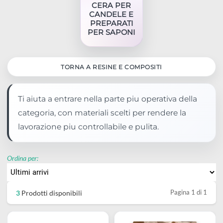
Modellismo
Pelle
pastelli
per
Resine e
Colori
CERA PER
Vetro
Pennarelli
Acquerello
Compositi
CANDELE E
Medium
PREPARATI
e
e
Supporti
Cera
PER SAPONI
Hobbystica
diluenti
Ceramica
penne
per
per
Stencil
e
Chalk
Temperamatite
Incisione
candele
TORNA A RESINE E COMPOSITI
Carte
additivi
paint
Gomme
e
Ferramenta
e
e Restauro
di
Paste
Smalti
e
Stampa
Ti aiuta a entrare nella parte piu operativa della
preparati
Adesivi
riso
ed
e
categoria, con materiali scelti per rendere la
bianchetti
per
e
Supporti
lavorazione piu controllabile e pulita.
effetti
Vernici
Righe
saponi
colle
da
speciali
Inchiostri
squadre
Resine
Solventi
Ordina per:
decorare
Primer
Calcografia
e
Gomme
Sgrassanti
Carta
e
e
compassi
siliconiche