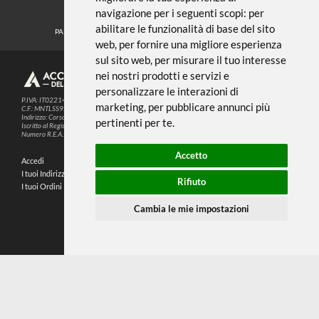
Noi usiamo i cookies
METODI DI PAGAMENTO
Questo sito web utilizza cookie e altre
tecnologie di tracciamento per
migliorare la tua esperienza di
SEGUICI SUI SOCIAL
navigazione per i seguenti scopi:
per
abilitare le funzionalità di base del sito
PARTNER SPEDIZIONI
web
,
per fornire una migliore esperienza
sul sito web
,
per misurare il tuo interesse
nei nostri prodotti e servizi e
© 2026
4,9
personalizzare le interazioni di
P.IVA: IT02214720993
marketing
,
per pubblicare annunci più
C.F.: MNTLSS92P12D969N
Indirizzo: Corso de Stefanis, 58 BR - 16139 Genova (GE)
pertinenti per te
.
196 RECENSIONI
Iscritto al Registro delle Imprese di Genova
Numero R.E.A.: 470792
Accetto
Accedi
Chi Siamo