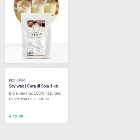
disegno
Accessori
€ 15,90
€ 21,99
RESIN PRO
Soy wax | Cera di Soia 1 kg
Bio e vegana: 100% naturale,