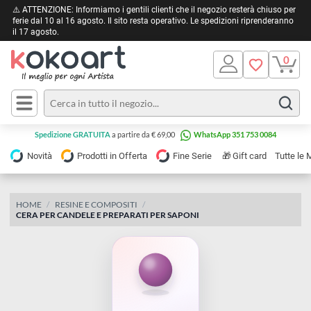
⚠️ ATTENZIONE: Informiamo i gentili clienti che il negozio resterà chiuso 
ferie dal 10 al 16 agosto. Il sito resta operativo. Le spedizioni riprendera
il 17 agosto.
Pittura
Olio
Acrilico
Tele e
Spedizione GRATUITA
a partire da € 69,00
WhatsApp 351 753 0084
Carta
Acquerello
da
🎁
Novità
Prodotti in Offerta
Fine Serie
Gift card
Tu
pittura
Tempera
Tele
Colori
Listelli
HOME
RESINE E COMPOSITI
Disegno e
CERA PER CANDELE E PREPARATI PER SAPONI
per
Cartoleria
e
Stoffa
Matite
Supporti
e
e
Carta