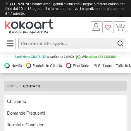
⚠️ ATTENZIONE: Informiamo i gentili clienti che il negozio resterà chiuso 
ferie dal 10 al 16 agosto. Il sito resta operativo. Le spedizioni riprendera
il 17 agosto.
Pittura
Olio
Acrilico
Tele e
Spedizione GRATUITA
a partire da € 69,00
WhatsApp 351 753 0084
Carta
Acquerello
da
🎁
Novità
Prodotti in Offerta
Fine Serie
Gift card
Tu
pittura
Tempera
Tele
Colori
Listelli
HOME
CONTATTI
Disegno e
per
Cartoleria
e
Chi Siamo
Stoffa
Matite
Supporti
Domande Frequenti
e
e
Carta