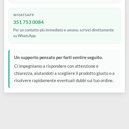
supporto@kokoart.it
e
Scrapbooking
preparatori
linoleografia
Quaderni
Gomme
Ideale per richieste dettagliate, resi, ordini e assistenza
Diluenti
Effetti
di
generale.
Pigmenti
e
Additivi
Cere
decorativi
superficie
raccoglitori
Accessori
Tessuti
e
WHATSAPP
Vernici
Colle
tecnici
351 753 0084
stucchi
di
e
Per un contatto più immediato e umano, scrivici direttamente
Stampi
Vernici
su WhatsApp.
finitura
scotch
Coloranti
e
Colle
Portamatite
Accessori
impregnanti
Stucchi
Un supporto pensato per farti sentire seguito.
Album
Open
Doratura
Ci impegniamo a rispondere con attenzione e
Accessori
e
Bezel
chiarezza, aiutandoti a scegliere il prodotto giusto o a
Accessori
fogli
risolvere rapidamente eventuali dubbi sul tuo ordine.
da