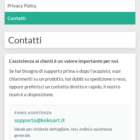
Modellismo
Pelle
pastelli
Termini e Condizioni
per
Resine e
Colori
Vetro
Pennarelli
Acquerello
Privacy Policy
Compositi
Medium
e
e
Supporti
Contatti
Cera
Hobbystica
diluenti
Ceramica
penne
per
per
Stencil
e
Chalk
Contatti
Temperamatite
Incisione
candele
Carte
additivi
paint
Gomme
e
Ferramenta
e
e Restauro
di
Paste
Smalti
e
Stampa
L'assistenza ai clienti è un valore importante per noi.
preparati
Adesivi
riso
ed
e
bianchetti
Se hai bisogno di supporto prima o dopo l'acquisto, vuoi
per
e
chiarimenti su un prodotto, hai dubbi su spedizione o reso,
Supporti
effetti
Vernici
Righe
saponi
oppure preferisci un contatto diretto e rapido, il nostro
colle
da
speciali
Inchiostri
squadre
team è a disposizione.
Resine
Solventi
decorare
Primer
Calcografia
e
Gomme
Sgrassanti
Carta
EMAIL ASSISTENZA
e
e
compassi
siliconiche