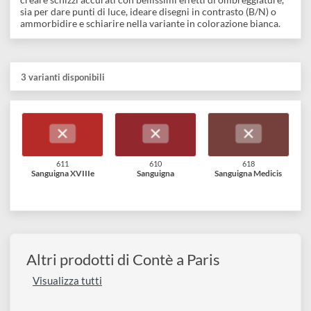
neri disponibili nel nostro sito
Lo sapevi che:
La matita Sanguigna è costituita da un minerale
ferroso (ematite), che le dona la classica colorazione
rossastra, che ricorda il sangue, da cui il nome. Di solito la sua
pigmentazione è dotata di piccole quantità di ocra per
raggiungere le gradazioni desiderate.
Queste matite a marchio ''Contè a Paris'' sono ideali sia per la
creare schizzi accurati con bellissimi effetti di ombreggiature,
sia per dare punti di luce, ideare disegni in contrasto (B/N) o
ammorbidire e schiarire nella variante in colorazione bianca.
3 varianti disponibili