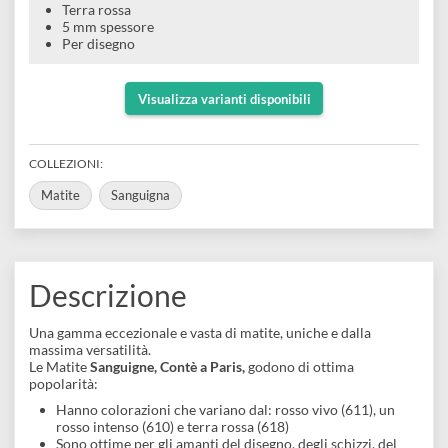
disegno
Accessori
Sanguigna
Rosso vivo
Rosso scuro
Terra rossa
5 mm spessore
Per disegno
Visualizza varianti disponibili
COLLEZIONI:
Matite
Sanguigna
Descrizione