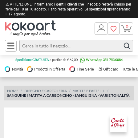
⚠️ ATTENZIONE: Informiamo i gentili clienti che il negozio resterà chiuso 
ferie dal 10 al 16 agosto. Il sito resta operativo. Le spedizioni riprendera
il 17 agosto.
Pittura
Olio
Acrilico
Tele e
Spedizione GRATUITA
a partire da € 69,00
WhatsApp 351 753 0084
Carta
Acquerello
da
🎁
Novità
Prodotti in Offerta
Fine Serie
Gift card
Tu
pittura
Tempera
Tele
Colori
Listelli
HOME
DISEGNO E CARTOLERIA
MATITE E PASTELLI
Disegno e
SANGUINE | MATITA A CARBONCINO - SANGUIGNA - VARIE TONALI
per
Cartoleria
e
Stoffa
Matite
Supporti
e
e
Carta