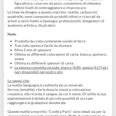
Una gamma eccezionale e vasta di matite, uniche e dalla
massima versatilità.
Le Matite
Sanguigne, Contè a Paris,
godono di ottima
popolarità:
Hanno colorazioni che variano dal: rosso vivo (611), un
rosso intenso (610) e terra rossa (618)
Sono ottime per gli amanti del disegno, degli schizzi, del
figurativo e, cosa non da poco, consentono di ottenere
ottimi livelli di ombreggiature e chiaro/scuro
Le linee da disegno a questo marchio: matite, carboncini,
quadrelle; sono composte da prodotti ottimi e ricercati da
artisti a vario livello e tipologia: professionisti, disegnatori di
anatomia artistica, illustratori.
Note
:
Prodotta da creta contenente ossido di ferro
Tracciato spesso e facile da sfumare
Mina 5 mm di spessore
Ottima su differenti colorazioni di carta: bianca, spolvero
avana
Ottima su differenti spessori di carta
La gamma completa include: bianco (630), seppia (617) ed 