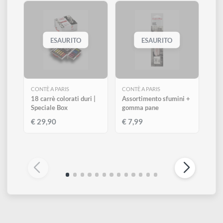
611
610
618
Sanguigna XVIIIe
Sanguigna
Sanguigna Medicis
Altri prodotti di Contè a Paris
Visualizza tutti
ESAURITO
ESAURITO
CONTÈ A PARIS
CONTÈ A PARIS