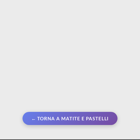
18 carrè colorati duri |
Assortimento sfumini +
Speciale Box
gomma pane
€ 29,90
€ 7,99