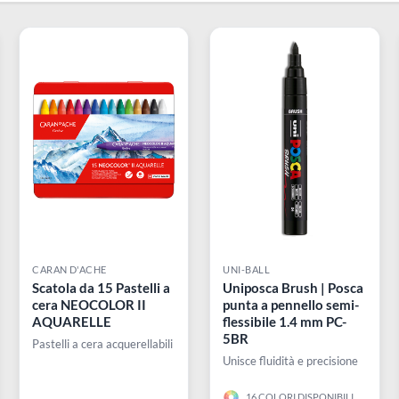
Borciani & Bonazzi
Canson
Cappelletto
Caran D'Ache
CARAN D'ACHE
UNI-BALL
i a
Scatola da 15 Pastelli a
Uniposca Brush | 