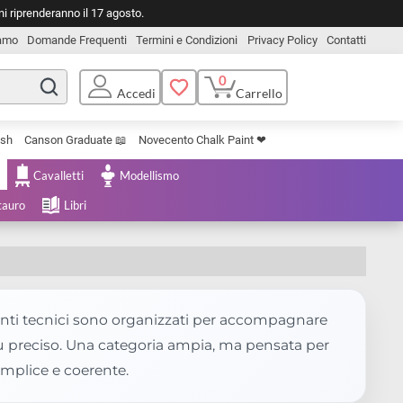
o. Le spedizioni riprenderanno il 17 agosto.
Chi Siamo
Domande Frequenti
Termini e Condizioni
Privacy Pol
0
Carrello
Accedi
Uniposca Brush
Canson Graduate 📖
Novecento Chalk Paint ❤︎
e Cartoleria
Cavalletti
Modellismo
menta e Restauro
Libri
 e strumenti tecnici sono organizzati per accompagn
l lavoro piu preciso. Una categoria ampia, ma pensata
 in modo semplice e coerente.