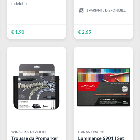
PENTEL
PENTEL
e
N860 Permanent
Pointliner | Penna
Marker | Marcatore
Grigio a china gra
permanente punta
Fineliner resistente
quadra
all'acqua
na
Indelebile
1 VARIANTE DISPON
€ 1,90
€ 2,65