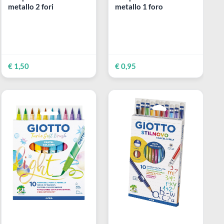
LYRA
LYRA
Set
Temperamatite in
Temperamatite 
te
metallo 2 fori
metallo 1 foro
la
€ 1,50
€ 0,95