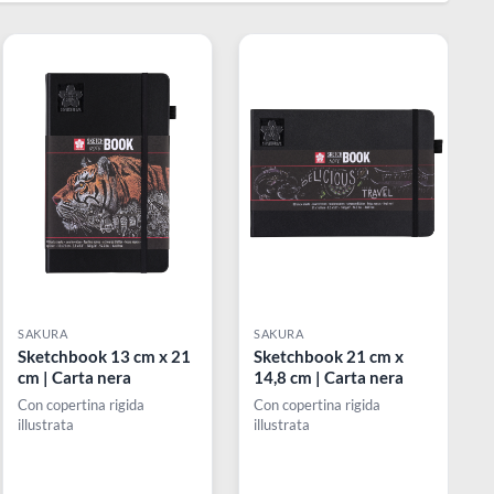
Clairefontaine
Contè a Paris
Crayola
Cretacolor
Pagin
SAKURA
SAKURA
Posca
Sketchbook 13 cm x 21
Sketchbook 21 