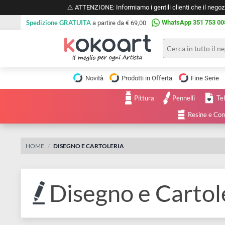
⚠️ ATTENZIONE: Informiamo i gentili clienti che il 
Spedizione GRATUITA
WhatsApp 351 
a partire da € 69,00
Pittura
Olio
Novità
Prodotti in Offerta
Fine 
Acrilico
Tele e
Pittura
Pennelli
Carta
Acquerello
da
Resine
pittura
Tempera
Tele
Colori
Listelli
HOME
DISEGNO E CARTOLERIA
Disegno e
per
Cartoleria
e
Stoffa
Matite
Supporti
Disegno e Cart
e
e
Carta