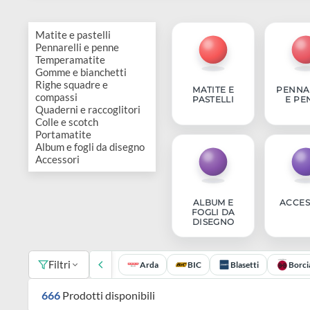
Modellismo
Pelle
pastelli
per
Resine e
Colori
Vetro
Pennarelli
Acquerello
Compositi
Medium
e
e
Matite e pastelli
Supporti
Cera
Hobbystica
Pennarelli e penne
diluenti
Ceramica
penne
Temperamatite
per
per
Gomme e bianchetti
Stencil
e
Chalk
Temperamatite
Righe squadre e
Incisione
candele
MATITE E
P
compassi
PASTELLI
Carte
additivi
paint
Gomme
Quaderni e raccoglitori
e
Ferramenta
e
Colle e scotch
e Restauro
di
Paste
Smalti
e
Portamatite
Stampa
preparati
Adesivi
Album e fogli da disegno
riso
ed
e
bianchetti
Accessori
per
e
Supporti
effetti
Vernici
Righe
saponi
colle
da
speciali
ALBUM E
Inchiostri
squadre
Resine
FOGLI DA
Solventi
DISEGNO
decorare
Primer
Calcografia
e
Gomme
Sgrassanti
Carta
e
e
compassi
siliconiche