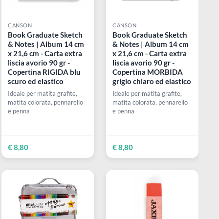
CANSON
CANSON
etch
Book Graduate Sketch
Book Graduate 
14 cm
& Notes | Album 14 cm
& Notes | Albu
xtra
x 21,6 cm - Carta extra
x 21,6 cm - Cart
-
liscia avorio 90 gr -
liscia avorio 90 g
Copertina RIGIDA blu
Copertina MOR