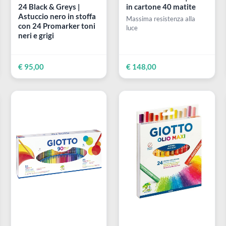
WINSOR & NEWTON
CARAN D'ACHE
ial
Trousse da Promarker
Luminance 6901 | 
er
24 Black & Greys |
in cartone 40 mati
Astuccio nero in stoffa
Massima resistenza al
con 24 Promarker toni
luce
neri e grigi
€ 95,00
€ 148,00