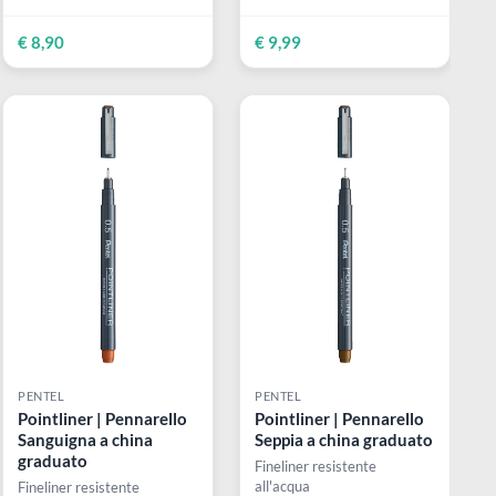
emi-
cm | Carta nera
14,8 cm | Carta 
C-
Con copertina rigida
Con copertina rigid
illustrata
illustrata
sione
BILI
€ 8,90
€ 9,99