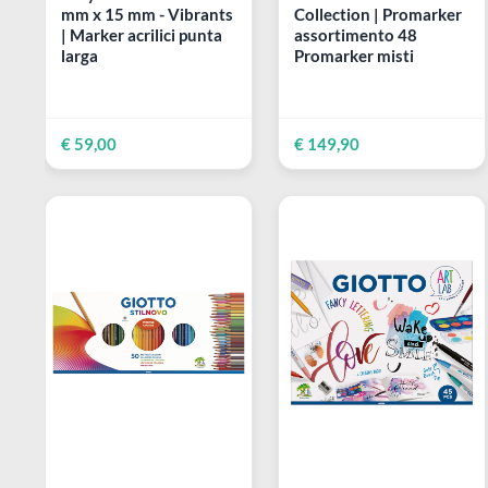
LIQUITEX
WINSOR & NEWTON
Acrylic Marker Set - 6
Promarker 48 Essent
mm x 15 mm - Vibrants
Collection | Promark
| Marker acrilici punta
assortimento 48
larga
Promarker misti
€ 59,00
€ 149,90