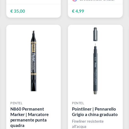
cera NEOCOLOR II
punta a pennello s
AQUARELLE
flessibile 1.4 mm P
5BR
bili
Pastelli a cera acquerellabili
Unisce fluidità e preci
16 COLORI DISPONI
€ 35,00
€ 4,99