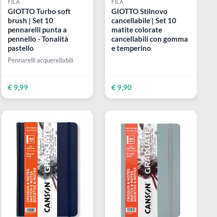
FILA
FILA
| Set
GIOTTO Turbo soft
GIOTTO Stilnov
brush | Set 10
cancellabile | Se
pennarelli punta a
matite colorate
pennello - Tonalità
cancellabili co
pastello
e temperino
Pennarelli acquerellabili
€ 9,99
€ 9,90