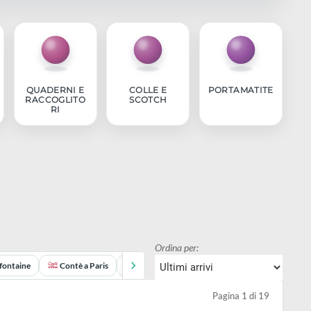
RIGHE
QUADERNI E
COLLE E
PORT
UADRE E
RACCOGLITO
SCOTCH
OMPASSI
RI
Ordina per: