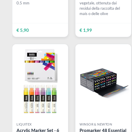
Tempera
(4)
SAKURA
STAEDTLER
Gelly Roll Bianco | Set 3
Gomma da cancellar
penne a gel bianche
con 56% di materie
graduate
prime naturali
Punte 0.3 mm - 0.4 mm -
Gomma con il 5% di fari
0.5 mm
vegetale, ottenuta dai
residui della raccolta del
mais o delle olive
€ 5,90
€ 1,99