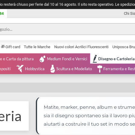
negozio resterà chiuso per ferie dal 10 al 16 agosto. Il sito resta operativ
753 0084
🎁
Serie
Gift card
Tutte le Marche
Nuovi colori Acrilici Fluorescenti
Tele e Carta da pittura
Medium Fondi e Vernici
Disegno 
 e Compositi
Hobbystica
Scultura e Modellato
Ferra
Matite, marker, penne, album
oleria
sia il disegno spontaneo sia i
aiutarti a costruire il tuo set