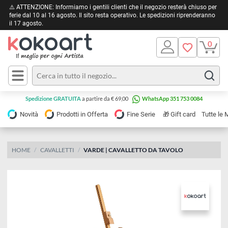
⚠️ ATTENZIONE: Informiamo i gentili clienti che il negozio resterà chiuso 
ferie dal 10 al 16 agosto. Il sito resta operativo. Le spedizioni riprendera
il 17 agosto.
Pittura
Olio
Acrilico
Tele e
Spedizione GRATUITA
a partire da € 69,00
WhatsApp 351 753 0084
Carta
Acquerello
da
🎁
Novità
Prodotti in Offerta
Fine Serie
Gift card
Tu
pittura
Tempera
Tele
Colori
Listelli
HOME
CAVALLETTI
VARDE | CAVALLETTO DA TAVOLO
Disegno e
per
Cartoleria
e
Stoffa
Matite
Supporti
e
e
Carta