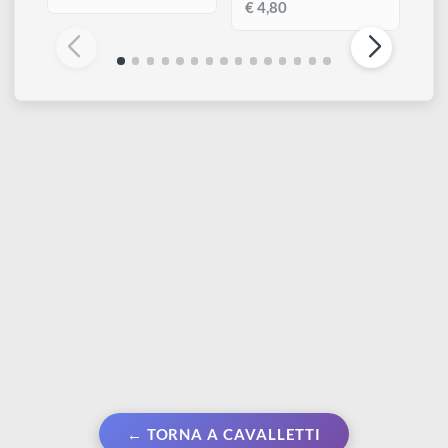
KOKOART
KOKOART
LIFFEY - Cassetta
Nastro carta Washi
cavalletto
giapponese | 25 mm x
50 mt - 60 gr
€ 39,90
€ 4,80