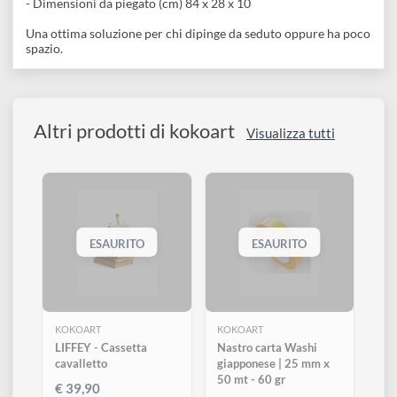
Descrizione
disegno
Accessori
Cavalletto da tavolo con inclinazione regolabile.
- Dimensioni da aperto (cm) 100 x 28 x 33
- Altezza massima telaio telato (cm) 57
- Dimensioni da piegato (cm) 84 x 28 x 10
Una ottima soluzione per chi dipinge da seduto oppure ha poc
spazio.
Altri prodotti di kokoart
Visualizza tutti
ESAURITO
ESAURITO