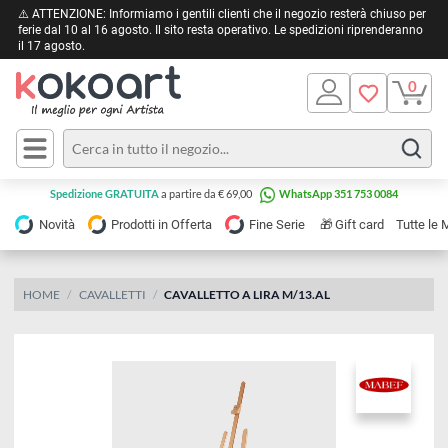
⚠️ ATTENZIONE: Informiamo i gentili clienti che il negozio resterà chiuso 
ferie dal 10 al 16 agosto. Il sito resta operativo. Le spedizioni riprendera
il 17 agosto.
Pittura
Olio
Acrilico
Tele e
Spedizione GRATUITA
a partire da € 69,00
WhatsApp 351 753 0084
Carta
Acquerello
da
🎁
Novità
Prodotti in Offerta
Fine Serie
Gift card
Tu
pittura
Tempera
Tele
Colori
Listelli
HOME
CAVALLETTI
CAVALLETTO A LIRA M/13.AL
Disegno e
per
Cartoleria
e
Stoffa
Matite
Supporti
e
e
Carta