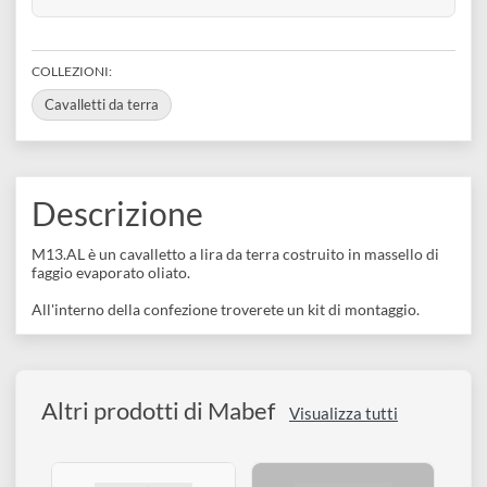
disegno
Disponibile 1 pz
Accessori
SKU VARIANTE
64ba408331f17
BARCODE
8017924001367
COLLEZIONI:
Cavalletti da terra
Descrizione
M13.AL è un cavalletto a lira da terra costruito in massello di
faggio evaporato oliato.
All'interno della confezione troverete un kit di montaggio.