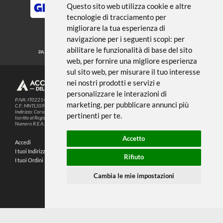
Noi usiamo i cookies
METODI DI PAGAMENTO
Questo sito web utilizza cookie e altre
tecnologie di tracciamento per
migliorare la tua esperienza di
SEGUICI SUI SOCIAL
navigazione per i seguenti scopi:
per
abilitare le funzionalità di base del sito
PARTNER SPEDIZIONI
web
,
per fornire una migliore esperienza
sul sito web
,
per misurare il tuo interesse
nei nostri prodotti e servizi e
© 2026
4,9
personalizzare le interazioni di