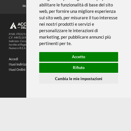
Noi usiamo i cookies
METODI DI PAGAMENTO
Questo sito web utilizza cookie e altre
tecnologie di tracciamento per
migliorare la tua esperienza di
SEGUICI SUI SOCIAL
navigazione per i seguenti scopi:
per
abilitare le funzionalità di base del sito
PARTNER SPEDIZIONI
web
,
per fornire una migliore esperienza
sul sito web
,
per misurare il tuo interesse
nei nostri prodotti e servizi e
© 2026
4,9
personalizzare le interazioni di
P.IVA: IT02214720993
marketing
,
per pubblicare annunci più
C.F.: MNTLSS92P12D969N
Indirizzo: Corso de Stefanis, 58 BR - 16139 Genova (GE)
pertinenti per te
.
196 RECENSIONI
Iscritto al Registro delle Imprese di Genova
Numero R.E.A.: 470792
Accetto