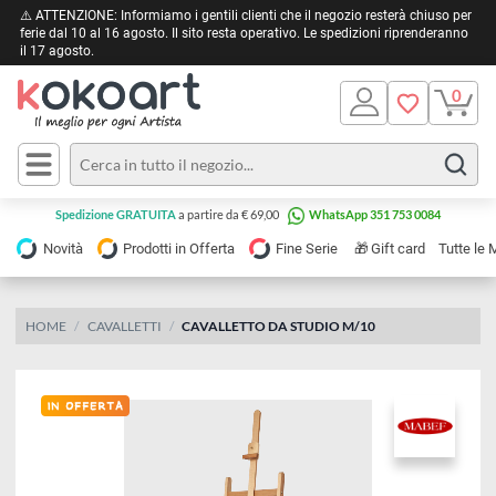
⚠️ ATTENZIONE: Informiamo i gentili clienti che il negozio resterà chiuso 
ferie dal 10 al 16 agosto. Il sito resta operativo. Le spedizioni riprendera
il 17 agosto.
Pittura
Olio
Acrilico
Tele e
Spedizione GRATUITA
a partire da € 69,00
WhatsApp 351 753 0084
Carta
Acquerello
da
🎁
Novità
Prodotti in Offerta
Fine Serie
Gift card
Tu
pittura
Tempera
Tele
Colori
Listelli
HOME
CAVALLETTI
CAVALLETTO DA STUDIO M/10
Disegno e
per
Cartoleria
e
Stoffa
Matite
Supporti
e
e
Carta