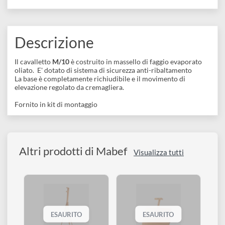
disegno
Accessori
COLLEZIONI:
Cavalletti da terra
Descrizione
Il cavalletto
M/10
è costruito in massello di faggio evaporato
oliato. E' dotato di sistema di sicurezza anti-ribaltamento
La base è completamente richiudibile e il movimento di
elevazione regolato da cremagliera.
Fornito in kit di montaggio
Altri prodotti di Mabef
Visualizza tutti