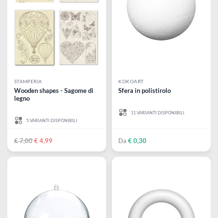
STAMPERIA
STAMPERIA
Cardboard Album | 16 x 16 x
Sacchetto di carta piccolo 9
5 cm | 6 pagine
cm x 10 cm avana
Album in cartone
€ 11,90
€ 0,60
-29%