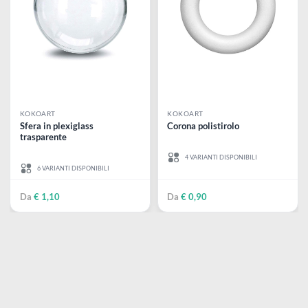
KOKOART
STAMPERIA
Sfera in polistirolo
Wooden shapes - Sagome di
legno
11 VARIANTI DISPONIBILI
5 VARIANTI DISPONIBILI
€ 7,00
€ 4,99
Da
€ 0,30