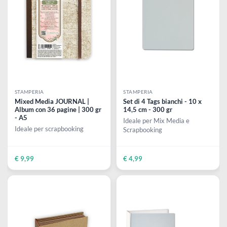
CWR
CWR
50 Stecche in legno naturale
50 Stecche in legno naturale
18 x 150 mm
10 x 115 mm
€ 3,15
€ 1,85