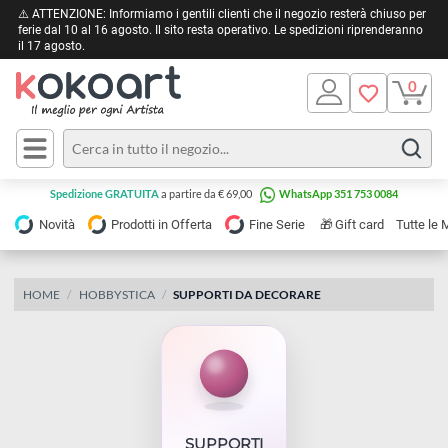
⚠️ ATTENZIONE: Informiamo i gentili clienti che il negozio resterà chiuso 
ferie dal 10 al 16 agosto. Il sito resta operativo. Le spedizioni riprendera
il 17 agosto.
Pittura
Olio
Acrilico
Tele e
Spedizione GRATUITA
a partire da € 69,00
WhatsApp 351 753 0084
Carta
Acquerello
da
🎁
Novità
Prodotti in Offerta
Fine Serie
Gift card
Tu
pittura
Tempera
Tele
Colori
Listelli
HOME
HOBBYSTICA
SUPPORTI DA DECORARE
Disegno e
per
Cartoleria
e
Stoffa
Matite
Supporti
e
e
Carta