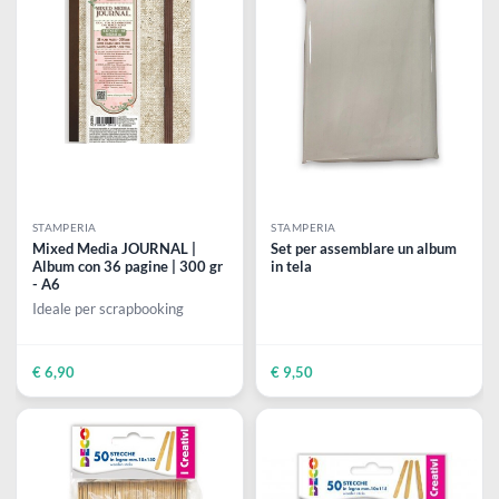
Sfera polistirolo rigata Ø 8 cm
Set of 4 tags | 10 cm x 14,5
cm in cardboard avana - 300
gr
€ 1,00
€ 5,30