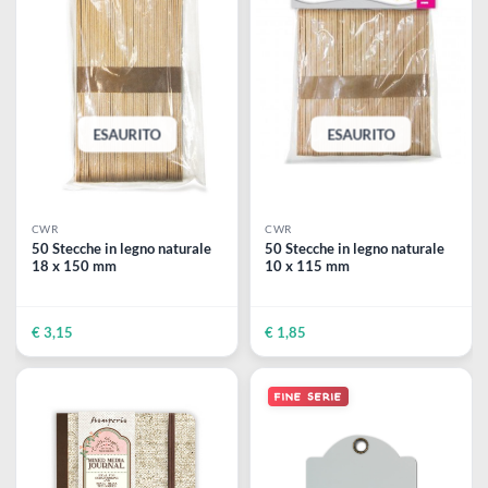
STAMPERIA
STAMPERIA
Mixed Media JOURNAL |
Set per assemblare un album
Album con 36 pagine | 300 gr
in tela
- A6
Ideale per scrapbooking
€ 6,90
€ 9,50
ESAURITO
ESAURITO