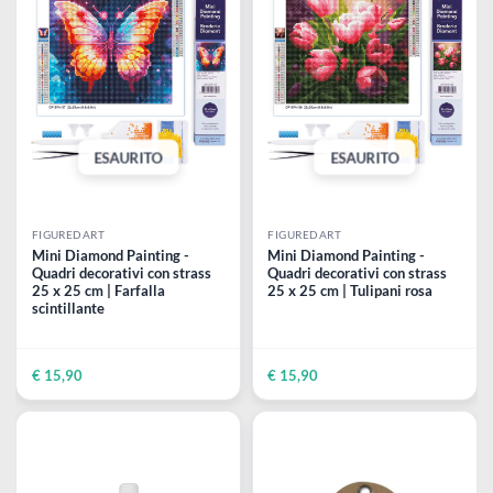
€ 15,90
€ 15,90
ESAURITO
ESAURITO
FIGUREDART
FIGUREDART
Mini Diamond Painting -
Mini Diamond Painting -
Quadri decorativi con strass
Quadri decorativi con strass
25 x 25 cm | Farfalla
25 x 25 cm | Tulipani rosa