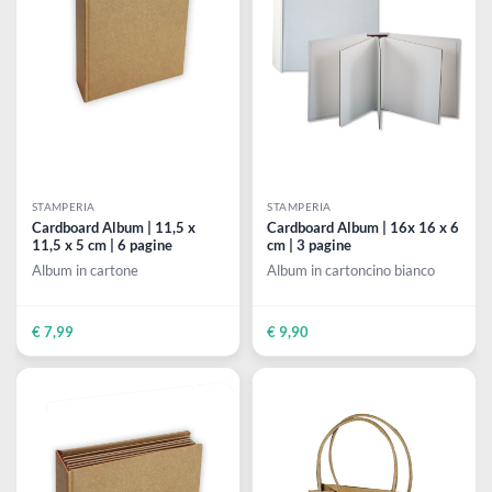
STAMPERIA
STAMPERIA
Mixed Media JOURNAL |
Set di 4 Tags bianchi - 10 x
Album con 36 pagine | 300 gr
14,5 cm - 300 gr
- A5
Ideale per Mix Media e
Ideale per scrapbooking
Scrapbooking
€ 9,99
€ 4,99