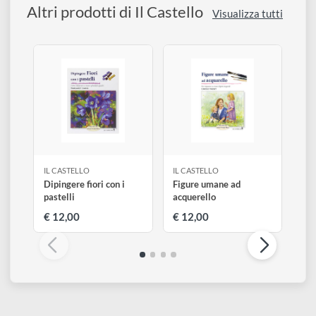
disegno
La pittura ad olio molle su porcellana: la trasparenza dei dipint
ad acquarello, la luminosità dei colori a terzo fuoco.
Accessori
Altri prodotti di Il Castello
Visualizza tutti
IL CASTELLO
IL CASTELLO
Dipingere fiori con i
Figure umane ad
pastelli
acquerello