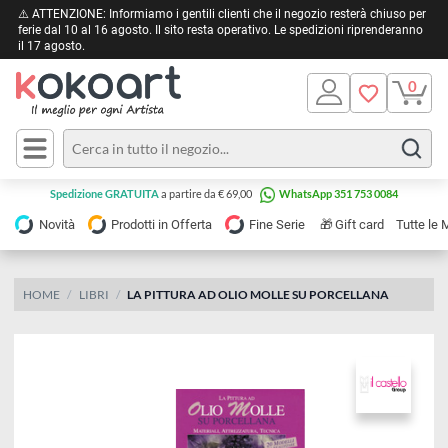
⚠️ ATTENZIONE: Informiamo i gentili clienti che il negozio resterà chiuso 
ferie dal 10 al 16 agosto. Il sito resta operativo. Le spedizioni riprendera
il 17 agosto.
Pittura
Olio
Acrilico
Tele e
Spedizione GRATUITA
a partire da € 69,00
WhatsApp 351 753 0084
Carta
Acquerello
da
🎁
Novità
Prodotti in Offerta
Fine Serie
Gift card
Tu
pittura
Tempera
Tele
Colori
Listelli
HOME
LIBRI
LA PITTURA AD OLIO MOLLE SU PORCELLANA
Disegno e
per
Cartoleria
e
Stoffa
Matite
Supporti
e
e
Carta