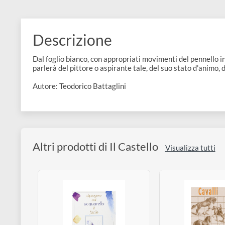
e
Scrapbooking
preparatori
linoleografia
Quaderni
Gomme
Diluenti
Effetti
di
Pigmenti
e
Additivi
Cere
decorativi
superficie
raccoglitori
Accessori
Tessuti
e
Vernici
Colle
Descrizione
tecnici
stucchi
di
e
Stampi
Vernici
Dal foglio bianco, con appropriati movimenti del penn
finitura
scotch
parlerà del pittore o aspirante tale, del suo stato d'an
Coloranti
e
Colle
Portamatite
Autore: Teodorico Battaglini
Accessori
impregnanti
Stucchi
Album
Open
Doratura
Accessori
e
Bezel
Accessori
fogli
Altri prodotti di Il Castello
Visualizza tu
da