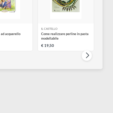
L CASTELLO
IL CASTELLO
igure umane ad acquerello
Come realizzare perline in pas
modellabile
 12,00
€ 19,50