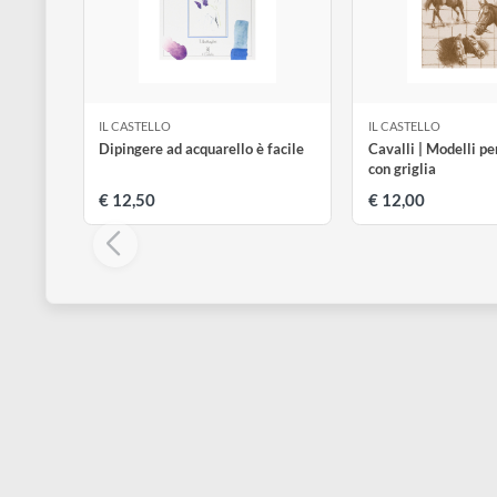
disegno
Accessori
IL CASTELLO
IL CASTELLO
Dipingere ad acquarello è facile
Cavalli | Mod
con griglia
€ 12,50
€ 12,00