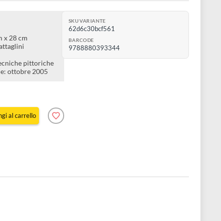
e a dipingere con i colori ad acqua presto e bene
 flessibile
SKU VARIANTE
62d6c30bcf561
ne
ibro: 21,7 cm x 28 cm
BARCODE
Teodorico Battaglini
9788880393344
Il Castello
Disegno e tecniche pittoriche
Pubblicazione: ottobre 2005
Aggiungi al carrello
e 1 pz