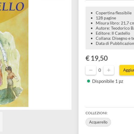
Come imparar
Copertina
128 pagi
Misura l
Autore: 
Editore: 
Collana: 
Data di 
€ 19,50
0
Disponibil