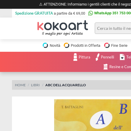
⚠️ ATTENZIONE: Informiamo i gentili clienti che il 
Spedizione GRATUITA
WhatsApp 351 
a partire da € 69,00
Pittura
Olio
Novità
Prodotti in Offerta
Fine 
Acrilico
Tele e
Pittura
Pennelli
Carta
Acquerello
da
Resine
pittura
Tempera
Tele
Colori
Listelli
HOME
LIBRI
ABC DELL ACQUARELLO
Disegno e
per
Cartoleria
e
Stoffa
Matite
Supporti
e
e
Carta