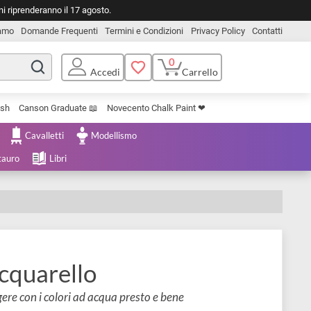
o. Le spedizioni riprenderanno il 17 agosto.
Chi Siamo
Domande Frequenti
Termini e Condizioni
Privacy Pol
0
Carrello
Accedi
Uniposca Brush
Canson Graduate 📖
Novecento Chalk Paint ❤︎
e Cartoleria
Cavalletti
Modellismo
menta e Restauro
Libri
ell acquarello