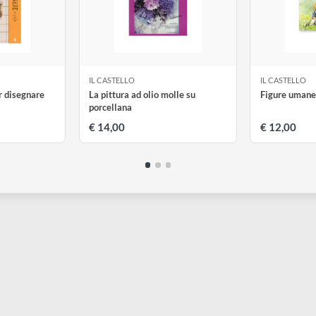
IL CASTELLO
I
elli per disegnare
La pittura ad olio molle su
F
porcellana
€ 14,00
€