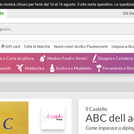
negozio resterà chiuso per ferie dal 10 al 16 agosto. Il sito resta operativ
753 0084
🎁
Serie
Gift card
Tutte le Marche
Nuovi colori Acrilici Fluorescenti
Tele e Carta da pittura
Medium Fondi e Vernici
Disegno 
 e Compositi
Hobbystica
Scultura e Modellato
Ferra
Il Castello
ABC d