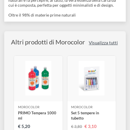
l’eccellenza delle maestranze artigianali italiane alla
responsabilità ambientale. Ideale per modellare oggetti
tridimensionali di piccole e medie dimensioni. Facile da
lavorare, è estremamente versatile e si presta a molteplici
applicazioni: perfetta per artisti, creativi, hobbisti e
professionisti del settore.
Una finitura materica che richiama l'autenticità degli elementi
naturali e fa percepire, al tatto, la vera essenza della carta da
cui è composta, perfetta per oggetti minimalisti e di design.
Oltre il 98% di materie prime naturali
Altri prodotti di Morocolor
Visualizza tutti