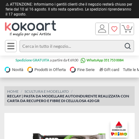
⚠️ ATTENZIONE: Informiamo i gentili clienti che il negozio resterà chiuso 
ferie dal 10 al 16 agosto. Il sito resta operativo. Le spedizioni riprendera
il 17 agosto.
Pittura
Olio
Acrilico
Tele e
Spedizione GRATUITA
a partire da € 69,00
WhatsApp 351 753 0084
Carta
Acquerello
da
🎁
Novità
Prodotti in Offerta
Fine Serie
Gift card
Tu
pittura
Tempera
Tele
Colori
Listelli
HOME
SCULTURA E MODELLATO
Disegno e
RECLAY | PASTA DA MODELLARE AUTOINDURENTE REALIZZATA CO
per
Cartoleria
e
CARTA DA RECUPERO E FIBRE DI CELLULOSA 420 GR
Stoffa
Matite
Supporti
e
e
Carta