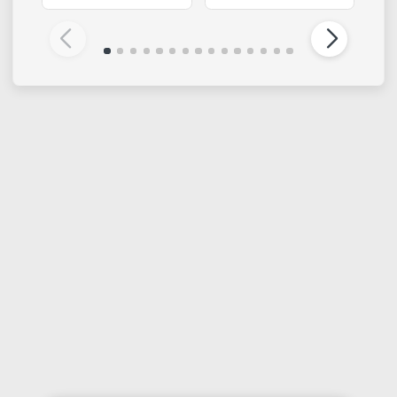
MOROCOLOR
MOROCOLOR
PRIMO Tempera 1000
Set 5 tempere in
ml
tubetto
€ 5,20
€ 3,10
€ 3,80