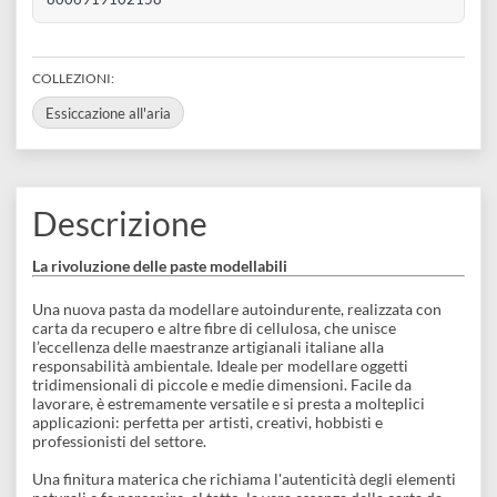
disegno
SKU VARIANTE
68df9326c09fe
Accessori
REFERENCE CODE
021RECLAY420000
BARCODE
8006919102158
COLLEZIONI:
Essiccazione all'aria
Descrizione
La rivoluzione delle paste modellabili
Una nuova pasta da modellare autoindurente, realizzata con
carta da recupero e altre fibre di cellulosa, che unisce