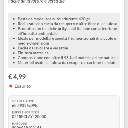
e
autoindurente realizzata con carta da
Scrapbooking
preparatori
linoleografia
Quaderni
Gomme
recupero e fibre di cellulosa 420 gr
Diluenti
Effetti
di
Pigmenti
e
Additivi
Facile da lavorare e versatile
Cere
decorativi
superficie
raccoglitori
Accessori
Tessuti
e
Vernici
Colle
Pasta da modellare autoindurente 420 gr
tecnici
stucchi
Realizzata con carta da recupero e altre fibre di cellulosa
di
e
Prodotta con tecniche artigianali italiane con attenzione
Stampi
Vernici
all’impatto ambientale
finitura
scotch
Ideale per modellare oggetti tridimensionali di piccole e
Coloranti
medie dimensioni
e
Colle
Portamatite
Facile da lavorare e versatile
Accessori
Finitura materica
impregnanti
Stucchi
Composizione con oltre il 98 % di materie prime naturali
Album
Open
Materiali usati: cellulosa da recupero e cartone riciclato
Doratura
Accessori
e
Bezel
Accessori
€ 4,99
fogli
Esaurito
da