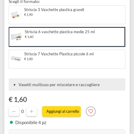
Striscia 6 vaschette plastica medie 25
e
Scrapbooking
preparatori
ml
linoleografia
Quaderni
Gomme
Diluenti
Effetti
di
Pigmenti
e
Additivi
Scegli il formato:
Cere
decorativi
superficie
raccoglitori
Accessori
Striscia 3 Vaschette plastica grandi
Tessuti
e
€ 1,90
Vernici
Colle
tecnici
stucchi
di
e
Striscia 6 vaschette plastica medie 25 ml
Stampi
Vernici
€ 1,60
finitura
scotch
Coloranti
e
Colle
Portamatite
Accessori
Striscia 7 Vaschette Plastica piccole 6 ml
impregnanti
Stucchi
€ 1,00
Album
Open
Doratura
Accessori
e
Bezel
Accessori
fogli
Vasetti multiuso per miscelare e raccogliere
da
€ 1,60