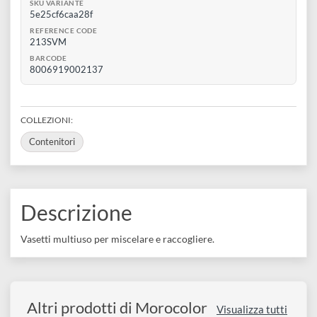
disegno
0
Aggiungi al carrello
Accessori
Disponibile 4 pz
SKU VARIANTE
5e25cf6caa28f
REFERENCE CODE
213SVM
BARCODE
8006919002137
COLLEZIONI:
Contenitori
Descrizione