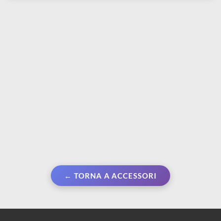
€ 3,80
pennello
€ 9,20