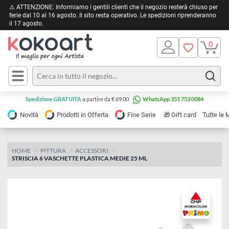
⚠️ ATTENZIONE: Informiamo i gentili clienti che il negozio resterà chiuso 
ferie dal 10 al 16 agosto. Il sito resta operativo. Le spedizioni riprendera
il 17 agosto.
Pittura
Olio
Acrilico
Tele e
Spedizione GRATUITA
a partire da € 69,00
WhatsApp 351 753 0084
Carta
Acquerello
da
🎁
Novità
Prodotti in Offerta
Fine Serie
Gift card
Tu
pittura
Tempera
Tele
Colori
Listelli
HOME
PITTURA
ACCESSORI
Disegno e
STRISCIA 6 VASCHETTE PLASTICA MEDIE 25 ML
per
Cartoleria
e
Stoffa
Matite
Supporti
e
e
Carta