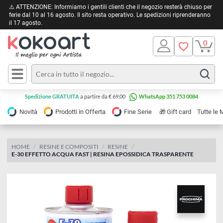
⚠️ ATTENZIONE: Informiamo i gentili clienti che il negozio resterà chiuso 
ferie dal 10 al 16 agosto. Il sito resta operativo. Le spedizioni riprendera
il 17 agosto.
Pittura
Olio
Acrilico
Tele e
Spedizione GRATUITA
a partire da € 69,00
WhatsApp 351 753 0084
Carta
Acquerello
da
🎁
Novità
Prodotti in Offerta
Fine Serie
Gift card
Tu
pittura
Tempera
Tele
Colori
Listelli
HOME
RESINE E COMPOSITI
RESINE
Disegno e
E-30 EFFETTO ACQUA FAST | RESINA EPOSSIDICA TRASPARENTE
per
Cartoleria
e
Stoffa
Matite
Supporti
e
e
Carta