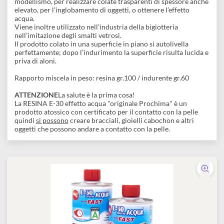
Descrizione
disegno
Accessori
Caratteristica principale di questo formulato è l’elevata
trasparenza dei suoi componenti.
Viene impiegato nel settore artistico, nell’artigianato e nel
modellismo, per realizzare colate trasparenti di spessore anch
elevato, per l’inglobamento di oggetti, o ottenere l’effetto
acqua.
Viene inoltre utilizzato nell’industria della bigiotteria
nell’imitazione degli smalti vetrosi.
Il prodotto colato in una superficie in piano si autolivella
perfettamente; dopo l’indurimento la superficie risulta lucida 
priva di aloni.
Rapporto miscela in peso: resina gr.100 / indurente gr.60
ATTENZIONE
La salute è la prima cosa!
La RESINA E-30 effetto acqua "originale Prochima" è un
prodotto atossico con certificato per il contatto con la pelle
quindi
si possono
creare bracciali, gioielli cabochon e altri
oggetti che possono andare a contatto con la pelle.