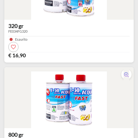
320 gr
FE034FG320
Esaurito
€ 16,90