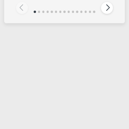
ESAURITO
PROCHIMA
PROCHIMA
RTV-689 1:1 | Gomma
Degas 30 | Plastilina
siliconica per stampi
morbida
per fusioni fino a 350°
€ 15,50
Da € 29,90