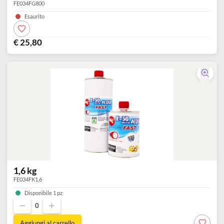
800 gr
FE034FG800
Esaurito
€ 25,80