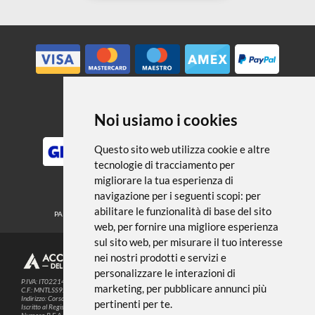
← TORNA A GOMME
Noi usiamo i cookies
METODI DI PAGAMENTO