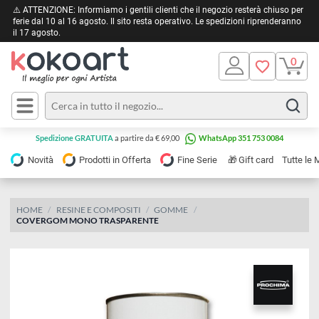
⚠️ ATTENZIONE: Informiamo i gentili clienti che il negozio resterà chiuso 
ferie dal 10 al 16 agosto. Il sito resta operativo. Le spedizioni riprendera
il 17 agosto.
Pittura
Olio
Acrilico
Tele e
Spedizione GRATUITA
a partire da € 69,00
WhatsApp 351 753 0084
Carta
Acquerello
da
🎁
Novità
Prodotti in Offerta
Fine Serie
Gift card
Tu
pittura
Tempera
Tele
Colori
Listelli
HOME
RESINE E COMPOSITI
GOMME
Disegno e
COVERGOM MONO TRASPARENTE
per
Cartoleria
e
Stoffa
Matite
Supporti
e
e
Carta