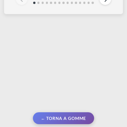
PROCHIMA
PROCHIMA
Degas 90 | Plastilina
Metalfluid 1 kg |
extra dura
Conglomerato di
graniglie metalliche in
Da € 10,70
base resinosa
Da € 24,90