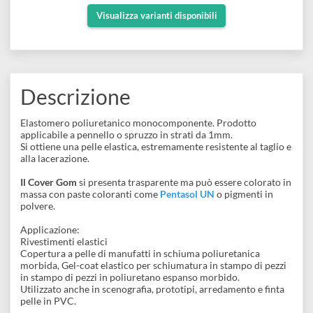
Adatta per rivestimenti elastici
e
Scrapbooking
preparatori
Applicabile a pennello o a spruzzo
linoleografia
Quaderni
Gomme
Può essere colorato con pigmenti
Diluenti
Effetti
di
Pigmenti
e
Additivi
Cere
decorativi
superficie
Visualizza varianti disponibili
raccoglitori
Accessori
Tessuti
e
Vernici
Colle
tecnici
stucchi
di
e
Stampi
Vernici
finitura
Descrizione
scotch
Coloranti
e
Colle
Portamatite
Elastomero poliuretanico monocomponente. Prodotto
Accessori
impregnanti
applicabile a pennello o spruzzo in strati da 1mm.
Stucchi
Album
Si ottiene una pelle elastica, estremamente resistente al taglio 
Open
Doratura
alla lacerazione.
Accessori
e
Bezel
Accessori
Il Cover Gom
si presenta trasparente ma può essere colorato i
fogli
massa con paste coloranti come
Pentasol UN
o pigmenti in
polvere.
da
Applicazione: