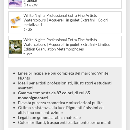
disegno
Watercolours | Acquerelli in godet Extrafini - Colori
pastello
Accessori
€ 2,99
White Nights Professional Extra Fine Artists
Watercolours | Acquerelli in godet Extrafini - Colori
granulati
Da
€ 2,99
White Nights Professional Extra Fine Artists
Watercolours | Acquerelli in godet Extrafini - Colori
metalizzati
€ 4,20
White Nights Professional Extra Fine Artists
Watercolours | Acquerelli in godet Extrafini - Limited
Edition Granulation Metamorphoses
€ 3,99
Linea principale e più completa del marchio White
Nights
Ideali per artisti professionisti, illustratori e studenti
avanzati