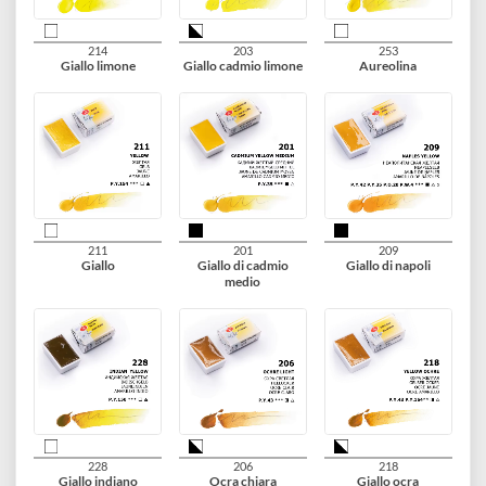
100
101
271
Bianco zinco
Bianco titanio
Giallo di titanio nicke
214
203
253
Giallo limone
Giallo cadmio limone
Aureolina