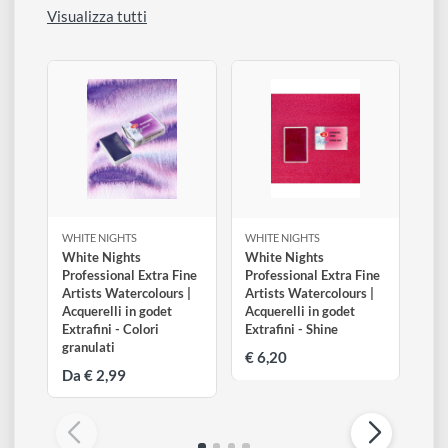
412
413
447
Bruno di Marte
Seppia
Bistro
806
811
812
Nero Voroneschskaja
Nero avorio
Grigio di Payne
805
801
800
Nero neutro
Nero fumo
Nero di marte