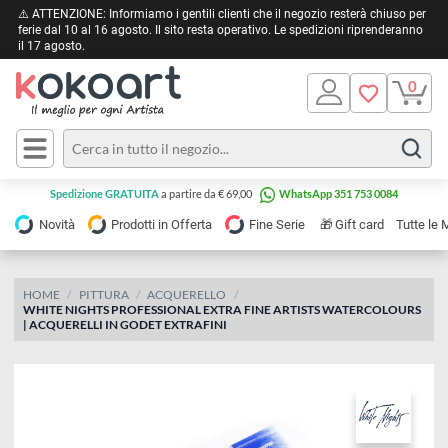
⚠️ ATTENZIONE: Informiamo i gentili clienti che il negozio resterà chiuso 
ferie dal 10 al 16 agosto. Il sito resta operativo. Le spedizioni riprendera
il 17 agosto.
Pittura
Olio
Acrilico
Tele e
Spedizione GRATUITA
a partire da € 69,00
WhatsApp 351 753 0084
Carta
Acquerello
da
🎁
Novità
Prodotti in Offerta
Fine Serie
Gift card
Tu
pittura
Tempera
Tele
Colori
Listelli
HOME
PITTURA
ACQUERELLO
Disegno e
WHITE NIGHTS PROFESSIONAL EXTRA FINE ARTISTS WATERCOLOU
per
Cartoleria
e
| ACQUERELLI IN GODET EXTRAFINI
Stoffa
Matite
Supporti
e
e
Carta