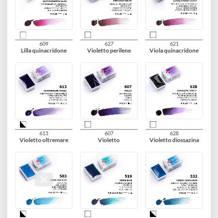
365
325
368
Rosso porpora
Rosso bordeaux
Rosa neon
veneziano
604
324
622
Caput Mortuum
Rosa quinacridone
Violetto rosa
quinacridone