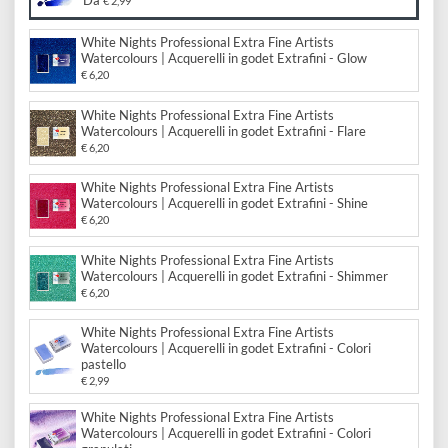
e
Scegli il formato:
Scrapbooking
preparatori
linoleografia
Quaderni
Gomme
White Nights Professional Extra Fine Artists
Diluenti
Effetti
di
Watercolours | Acquerelli in godet Extrafini
Pigmenti
e
Additivi
Da
€ 2,99
Cere
decorativi
superficie
raccoglitori
Accessori
Tessuti
White Nights Professional Extra Fine Artists
e
Vernici
Watercolours | Acquerelli in godet Extrafini - Glow
Colle
tecnici
€ 6,20
stucchi
di
e
Stampi
White Nights Professional Extra Fine Artists
Vernici
finitura
scotch
Watercolours | Acquerelli in godet Extrafini - Flare
Coloranti
€ 6,20
e
Colle
Portamatite
Accessori
impregnanti
White Nights Professional Extra Fine Artists
Stucchi
Album
Watercolours | Acquerelli in godet Extrafini - Shine
Open
€ 6,20
Doratura
Accessori
e
Bezel
Accessori
White Nights Professional Extra Fine Artists
fogli
Watercolours | Acquerelli in godet Extrafini - Shimmer
€ 6,20
da
White Nights Professional Extra Fine Artists