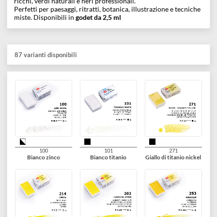
più completa del marchio, ideale per artisti professionisti,
illustratori e studenti avanzati.
La serie include
87 colori
, di cui
65 monopigmentati
,
garantendo purezza cromatica, miscelazioni pulite e un’elevat
resa alla luce. Ogni tonalità è formulata con
pigmenti fini ad
altissima concentrazione
e gomma arabica naturale,
assicurando brillantezza, trasparenza ed elevate prestazioni
tecniche.
Questi colori coprono l’intero spettro della pittura
tradizionale: gialli intensi, rossi accesi, terre profonde, blu
ricchi, verdi naturali e neri professionali.
Perfetti per paesaggi, ritratti, botanica, illustrazione e tecnich
miste. Disponibili in
godet da 2,5 ml
87 varianti disponibili