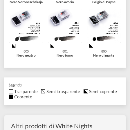
405
406
393
Terra Siena naturale
Terra Siena bruciata
Bruno rosa
418
408
401
Terra ombra naturale
Terra ombra bruciata
Bruno Van Dyck