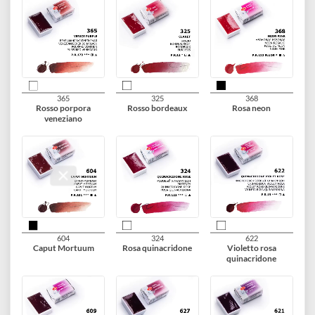
318
385
323
Rosso scarlatto
Rosso scarlatto
Rosso rubino
quinacridone
319
361
313
Rosso carminio
Rosso quinacridone
Lacca di garanza
chiara