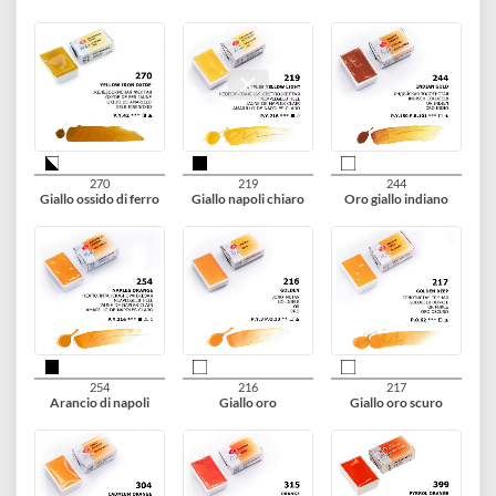
211
201
209
Giallo
Giallo di cadmio
Giallo di napoli
medio
228
206
218
Giallo indiano
Ocra chiara
Giallo ocra