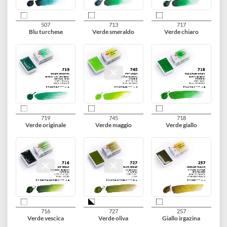
521
510
524
Blu oltremare scuro
Lacca blu
Blu indantrene
516
531
533
Indaco
Turchese di cobalto
Turchese di cobalto
cromo