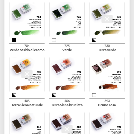
507
713
717
Blu turchese
Verde smeraldo
Verde chiaro
719
745
718
Verde originale
Verde maggio
Verde giallo