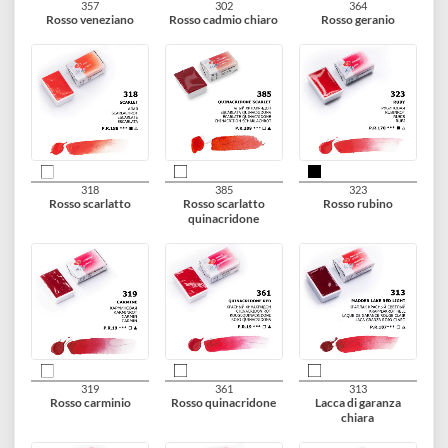
226
321
309
Rosso titanio
Rosso inglese
Rosso ocra
357
302
364
Rosso veneziano
Rosso cadmio chiaro
Rosso geranio