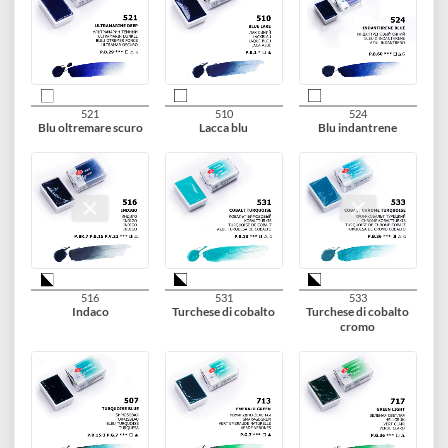
503
519
532
Blu ceruleo
Blu azzurro
Azzurro di cobalto
509
513
508
Blu chiaro
Azzurro
Blu cobalto
518
515
511
Blu di Prussia
Blu
Blu oltremare