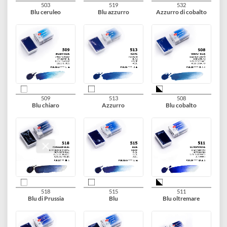
609
627
621
Lilla quinacridone
Violetto perilene
Viola quinacridone
613
607
628
Violetto oltremare
Violetto
Violetto diossazina