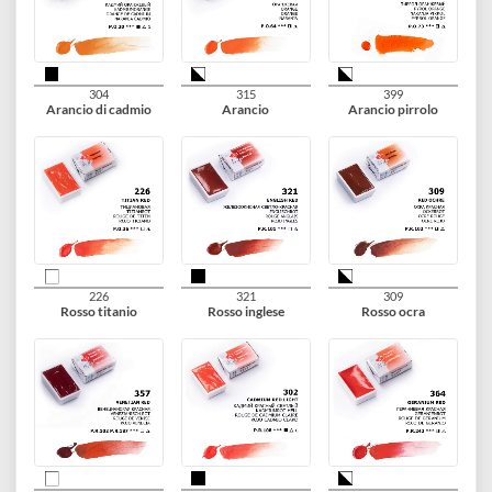
270
219
244
Giallo ossido di ferro
Giallo napoli chiaro
Oro giallo indiano
254
216
217
Arancio di napoli
Giallo oro
Giallo oro scuro
304
315
399
Arancio di cadmio
Arancio
Arancio pirrolo