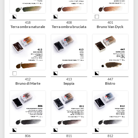
716
727
257
Verde vescica
Verde oliva
Giallo irgazina
704
725
730
Verde ossido di cromo
Verde
Terra verde