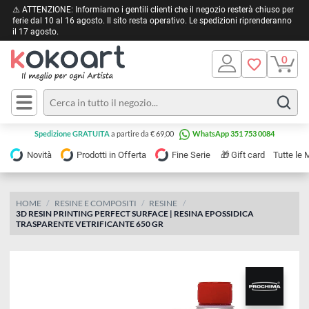
⚠️ ATTENZIONE: Informiamo i gentili clienti che il negozio resterà chiuso 
ferie dal 10 al 16 agosto. Il sito resta operativo. Le spedizioni riprendera
il 17 agosto.
Pittura
Olio
Acrilico
Tele e
Spedizione GRATUITA
a partire da € 69,00
WhatsApp 351 753 0084
Carta
Acquerello
da
🎁
Novità
Prodotti in Offerta
Fine Serie
Gift card
Tu
pittura
Tempera
Tele
Colori
Listelli
HOME
RESINE E COMPOSITI
RESINE
Disegno e
3D RESIN PRINTING PERFECT SURFACE | RESINA EPOSSIDICA
per
Cartoleria
e
TRASPARENTE VETRIFICANTE 650 GR
Stoffa
Matite
Supporti
e
e
Carta