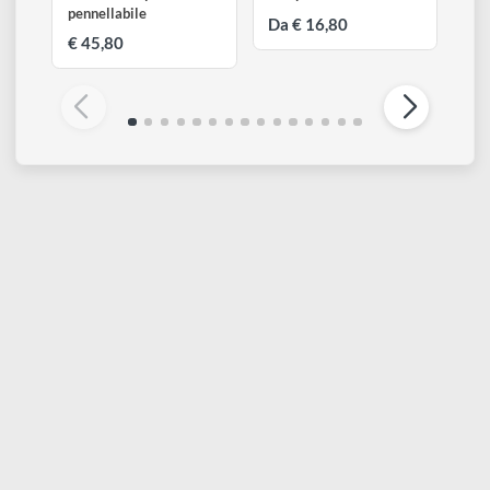
PROCHIMA
PROCHIMA
RTV-TIXO | Gomma
Covergom Mono
siliconica liquida
Trasparente
pennellabile
Da € 16,80
€ 45,80