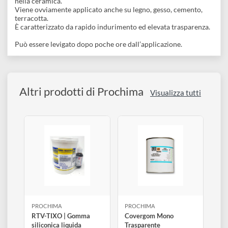
solvente, adatto alla vetrificatura di:
Stampe 3D
Esche artificiali
Oggettistica in genere
Aderisce infatti nelle comuni plastiche, specifico PER
VERNICIARE PLA (no PP, PE, TEFLON e NYLON).
Aderisce bene nei metalli, nelle leghe metalliche, nel vetro,
nella ceramica.
Viene ovviamente applicato anche su legno, gesso, cemento,
terracotta.
È caratterizzato da rapido indurimento ed elevata trasparenz
Può essere levigato dopo poche ore dall’applicazione.
Altri prodotti di Prochima
Visualizza tutti