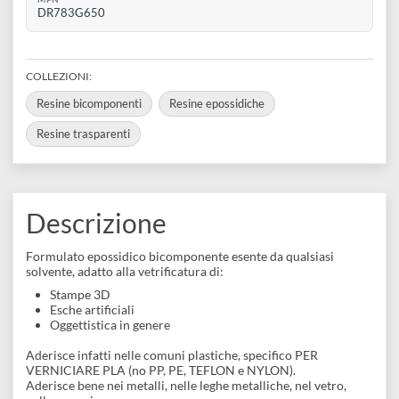
disegno
SKU VARIANTE
Accessori
612de2a41f2a4
BARCODE
8053340392177
MPN
DR783G650
COLLEZIONI:
Resine bicomponenti
Resine epossidiche
Resine trasparenti
Descrizione
Formulato epossidico bicomponente esente da qualsiasi