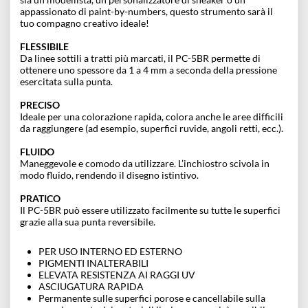
UTILIZZO
La punta semi flessibile del PC-5BR è il perfetto equilibrio tra
conntrollo e spontaneità. Ideale per stratificare, colorare e
rifinire nel dettaglio.
DESTINAZIONE
Il PC-5BR è pensato per poter essere utilizzato da tutti. La sua
punta intuitiva lo rende perfetto sia per la colorazione
amatoriale che per i lavori professionali di precisione. Che tu
sia un modellista, un personalizzatore di sneaker o un
appassionato di paint-by-numbers, questo strumento sarà il
tuo compagno creativo ideale!
FLESSIBILE
Da linee sottili a tratti più marcati, il PC-5BR permette di
ottenere uno spessore da 1 a 4 mm a seconda della pressione
esercitata sulla punta.
PRECISO
Ideale per una colorazione rapida, colora anche le aree difficili
da raggiungere (ad esempio, superfici ruvide, angoli retti, ecc.).
FLUIDO