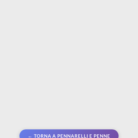
UNI-BALL
UNI-BALL
Uniposca punta 1.8 -
Valigetta in metallo
2.5 mm PC-5M |
Uniposca | 20
Confezione 8 pennarelli
pennarelli permanenti
Pastel
misti
€ 39,90
€ 89,90