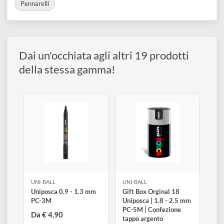
disegno
Visualizza varianti disponibili
Accessori
COLLEZIONI:
Pennarelli
Dai un'occhiata agli altri 19 prodotti
della stessa gamma!