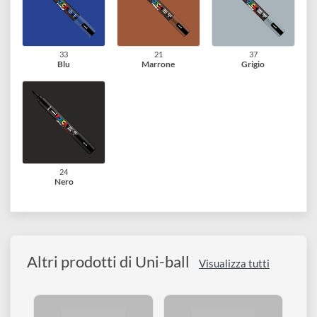
51
13
12
Rosa chiaro
Rosa
Viola
5
6
8
Verde chiaro
Verde
Azzurro
33
21
37
Blu
Marrone
Grigio