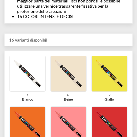
Maneggevole e comodo da utilizzare. L’inchiostro scivola in
modo fluido, rendendo il disegno istintivo.
PRATICO
Il PC-5BR può essere utilizzato facilmente su tutte le superfici
grazie alla sua punta reversibile.
PER USO INTERNO ED ESTERNO
PIGMENTI INALTERABILI
ELEVATA RESISTENZA AI RAGGI UV
ASCIUGATURA RAPIDA
Permanente sulle superfici porose e cancellabile sulla
maggior parte dei materiali lisci non porosi, è possibile
utilizzare una vernice trasparente fissativa per la
protezione delle creazioni
16 COLORI INTENSI E DECISI
16 varianti disponibili