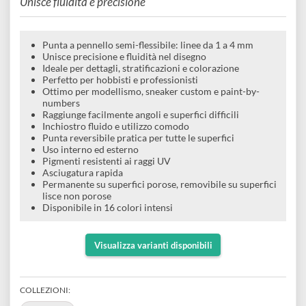
e
pennello semi-flessibile 1.4 mm PC-
Scrapbooking
preparatori
linoleografia
Quaderni
Gomme
5BR
Diluenti
Effetti
di
Pigmenti
e
Additivi
Unisce fluidità e precisione
Cere
decorativi
superficie
raccoglitori
Accessori
Tessuti
e
Vernici
Colle
Punta a pennello semi-flessibile: linee da 1 a 4 mm
tecnici
stucchi
Unisce precisione e fluidità nel disegno
di
e
Ideale per dettagli, stratificazioni e colorazione
Stampi
Vernici
Perfetto per hobbisti e professionisti
finitura
scotch
Ottimo per modellismo, sneaker custom e paint-by-
Coloranti
numbers
e
Colle
Portamatite
Raggiunge facilmente angoli e superfici difficili
Accessori
Inchiostro fluido e utilizzo comodo
impregnanti
Stucchi
Punta reversibile pratica per tutte le superfici
Album
Open
Uso interno ed esterno
Doratura
Accessori
Pigmenti resistenti ai raggi UV
e
Bezel
Asciugatura rapida
Accessori
Permanente su superfici porose, removibile su superfici
fogli
lisce non porose
Disponibile in 16 colori intensi
da