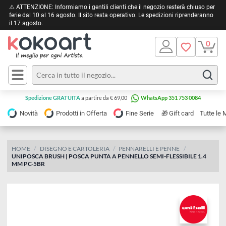
⚠️ ATTENZIONE: Informiamo i gentili clienti che il negozio resterà chiuso 
ferie dal 10 al 16 agosto. Il sito resta operativo. Le spedizioni riprendera
il 17 agosto.
Pittura
Olio
Acrilico
Tele e
Spedizione GRATUITA
a partire da € 69,00
WhatsApp 351 753 0084
Carta
Acquerello
da
🎁
Novità
Prodotti in Offerta
Fine Serie
Gift card
Tu
pittura
Tempera
Tele
Colori
Listelli
HOME
DISEGNO E CARTOLERIA
PENNARELLI E PENNE
Disegno e
UNIPOSCA BRUSH | POSCA PUNTA A PENNELLO SEMI-FLESSIBILE 1.4
per
Cartoleria
e
MM PC-5BR
Stoffa
Matite
Supporti
e
e
Carta