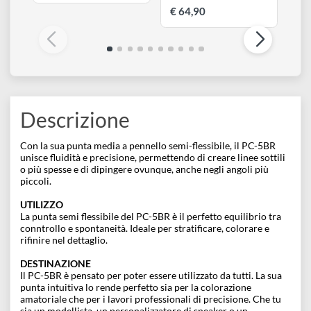
UNI-BALL
UNI-BALL
Uniposca 0.9 - 1.3 mm
Gift Box Orginal 18
PC-3M
Uniposca | 1.8 - 2.5 mm
PC-5M | Confezione
Da € 4,90
tappo argento
€ 64,90
Descrizione
Con la sua punta media a pennello semi-flessibile, il PC-5BR
unisce fluidità e precisione, permettendo di creare linee sottili
o più spesse e di dipingere ovunque, anche negli angoli più
piccoli.