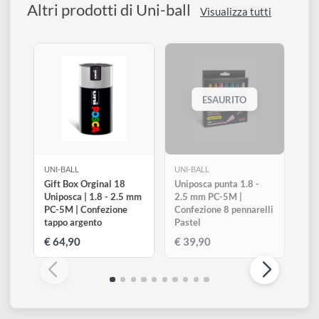
Adatto per oggetti ad utilizzo ornamentale
Questi pennarelli sono disponibili sfusi
, è possibile quindi
selezionare singolarmente le tonalità desiderate.
Si tratta di una gamma facile da utilizzare, non necessitano di
particolare riguardi ma rendono la colorazione su supporti
lisci facile e pratica per tutti, professionisti e non.
IL BIANCO DI QUESTA SERIE DI PENNARELLI E' UNO DEI
PIU' UTILIZZATI PER CREARE
ZONE BIANCHE - PUNTI DI
LUCE
SIA NEL DISEGNO CHE NELLA PITTURA.
L'INCHIOSTRO E LA LORO PUNTA PERMETTONO DI
SCRIVERE
, BENE, ANCHE
SULLA GRAFITE
.
Altri prodotti di Uni-ball
Visualizza tutti