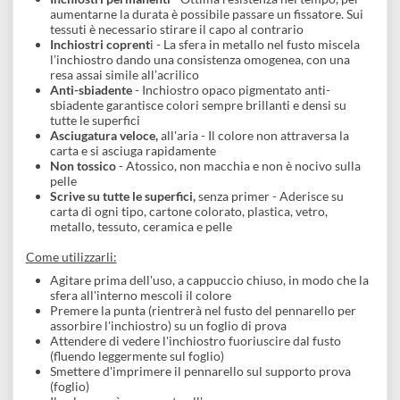
Uniposca
è un pennarello, a base d'acqua a marchio,
Osama
.
Questo marcatore dalla punta fine permette di disegnare,
scrivere, personalizzare e decorare qualsiasi tipo di supporto 
gli oggetti più svariati con assoluta precisione e libertà.
Caratteristiche:
La gamma include
10
differenti
colorazioni
La
punta
dei pennarelli
1,8 - 2,5 mm
, è adatta a campiture
abbastanza ampie, non per delineare dettagli
A base d'acqua
, quindi inodore
Inchiostri permanenti
- Ottima resistenza nel tempo, per
aumentarne la durata è possibile passare un fissatore. Sui
tessuti è necessario stirare il capo al contrario
Inchiostri coprent
i - La sfera in metallo nel fusto miscela
l’inchiostro dando una consistenza omogenea, con una
resa assai simile all’acrilico
Anti-sbiadente
- Inchiostro opaco pigmentato anti-
sbiadente garantisce colori sempre brillanti e densi su
tutte le superfici
Asciugatura veloce,
all'aria - Il colore non attraversa la
carta e si asciuga rapidamente
Non tossico
- Atossico, non macchia e non è nocivo sulla