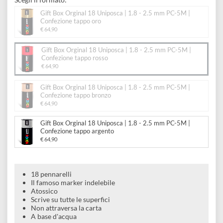
e
mm PC-5M | Confezione tappo rosso
Scrapbooking
preparatori
linoleografia
Quaderni
Gomme
Diluenti
Effetti
di
Pigmenti
e
Scegli il formato:
Additivi
Cere
decorativi
superficie
raccoglitori
Accessori
Gift Box Orginal 18 Uniposca | 1.8 - 2.5 mm PC-5M |
Tessuti
Confezione tappo oro
e
Vernici
€ 64,90
Colle
tecnici
stucchi
di
e
Gift Box Orginal 18 Uniposca | 1.8 - 2.5 mm PC-5M |
Stampi
Vernici
Confezione tappo rosso
finitura
scotch
€ 64,90
Coloranti
e
Colle
Portamatite
Gift Box Orginal 18 Uniposca | 1.8 - 2.5 mm PC-5M |
Accessori
impregnanti
Confezione tappo bronzo
Stucchi
Album
€ 64,90
Open
Doratura
Accessori
e
Gift Box Orginal 18 Uniposca | 1.8 - 2.5 mm PC-5M |
Bezel
Accessori
Confezione tappo argento
fogli
€ 64,90
da