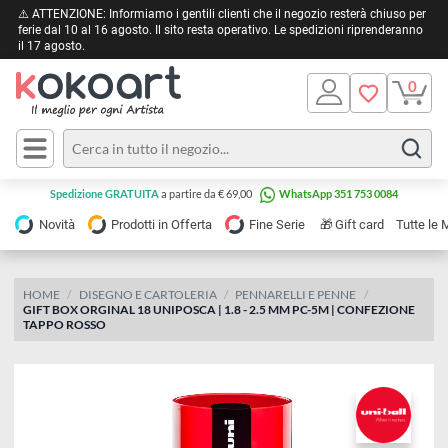
⚠️ ATTENZIONE: Informiamo i gentili clienti che il negozio resterà chiuso 
ferie dal 10 al 16 agosto. Il sito resta operativo. Le spedizioni riprendera
il 17 agosto.
Pittura
Olio
Acrilico
Tele e
Spedizione GRATUITA
a partire da € 69,00
WhatsApp 351 753 0084
Carta
Acquerello
da
🎁
Novità
Prodotti in Offerta
Fine Serie
Gift card
Tu
pittura
Tempera
Tele
Colori
Listelli
HOME
DISEGNO E CARTOLERIA
PENNARELLI E PENNE
Disegno e
GIFT BOX ORGINAL 18 UNIPOSCA | 1.8 - 2.5 MM PC-5M | CONFEZION
per
Cartoleria
e
TAPPO ROSSO
Stoffa
Matite
Supporti
e
e
Carta