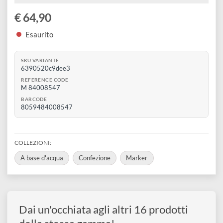
disegno
18
pennarelli
Il famoso marker indelebile
Accessori
Atossico
Scrive su tutte le superfici
Non attraversa la carta
A base d'acqua
€ 64,90
Esaurito
SKU VARIANTE
6390520c9dee3
REFERENCE CODE
M 84008547
BARCODE
8059484008547
COLLEZIONI: