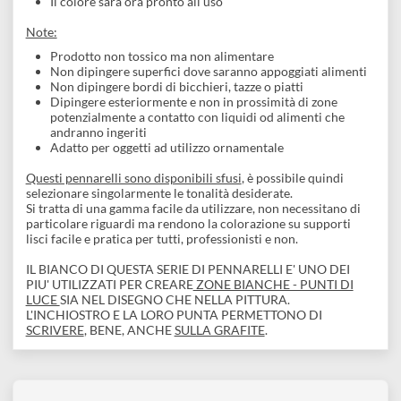
pelle
Scrive su tutte le superfici,
senza primer - Aderisce su
carta di ogni tipo, cartone colorato, plastica, vetro,
metallo, tessuto, ceramica e pelle
Come utilizzarli:
Agitare prima dell'uso, a cappuccio chiuso, in modo che l
sfera all'interno mescoli il colore
Premere la punta (rientrerà nel fusto del pennarello per
assorbire l'inchiostro) su un foglio di prova
Attendere di vedere l'inchiostro fuoriuscire dal fusto
(fluendo leggermente sul foglio)
Smettere d'imprimere il pennarello sul supporto prova
(foglio)
Il colore sarà ora pronto all'uso
Note:
Prodotto non tossico ma non alimentare
Non dipingere superfici dove saranno appoggiati alimenti
Non dipingere bordi di bicchieri, tazze o piatti
Dipingere esteriormente e non in prossimità di zone
potenzialmente a contatto con liquidi od alimenti che
andranno ingeriti