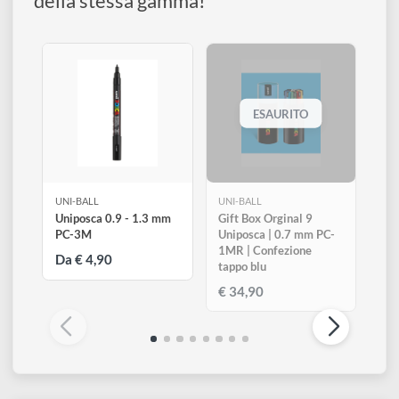
A base d'acqua
Confezione
Marker
Dai un'occhiata agli altri 16 prodotti
della stessa gamma!
ESAURITO
UNI-BALL
UNI-BALL
Uniposca 0.9 - 1.3 mm
Gift Box Orginal 9
PC-3M
Uniposca | 0.7 mm PC-