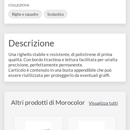
disegno
8252RG30
Accessori
BARCODE
8006919313295
COLLEZIONI:
Righe e squadre
Scolastico
Descrizione
Una righello stabile e resistente, di polistirene di prima
qualità. Con bordo tirachina e lettura facilitata per un’alta
precisione, perfettamente permanente.
L’articolo è contenuto in una busta appendibile che può
essere riutilizzata per proteggerlo da eventuali graffi.