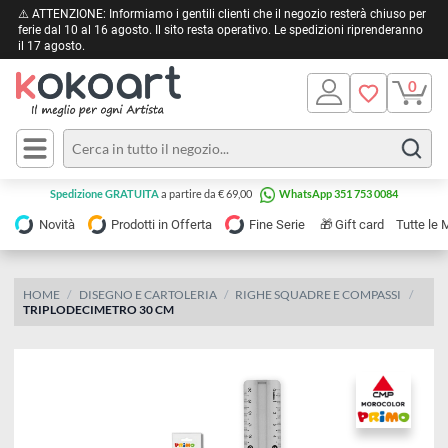
⚠️ ATTENZIONE: Informiamo i gentili clienti che il negozio resterà chiuso 
ferie dal 10 al 16 agosto. Il sito resta operativo. Le spedizioni riprendera
il 17 agosto.
Pittura
Olio
Acrilico
Tele e
Spedizione GRATUITA
a partire da € 69,00
WhatsApp 351 753 0084
Carta
Acquerello
da
🎁
Novità
Prodotti in Offerta
Fine Serie
Gift card
Tu
pittura
Tempera
Tele
Colori
Listelli
HOME
DISEGNO E CARTOLERIA
RIGHE SQUADRE E COMPASSI
Disegno e
TRIPLODECIMETRO 30 CM
per
Cartoleria
e
Stoffa
Matite
Supporti
e
e
Carta