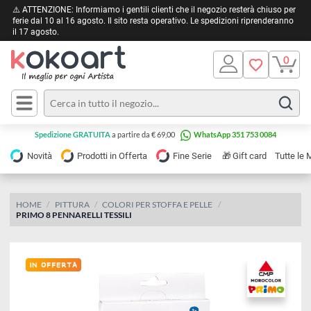
⚠️ ATTENZIONE: Informiamo i gentili clienti che il negozio resterà chiuso 
ferie dal 10 al 16 agosto. Il sito resta operativo. Le spedizioni riprendera
il 17 agosto.
Pittura
Olio
Acrilico
Tele e
Spedizione GRATUITA
a partire da € 69,00
WhatsApp 351 753 0084
Carta
Acquerello
da
🎁
Novità
Prodotti in Offerta
Fine Serie
Gift card
Tu
pittura
Tempera
Tele
Colori
Listelli
HOME
PITTURA
COLORI PER STOFFA E PELLE
Disegno e
PRIMO 8 PENNARELLI TESSILI
per
Cartoleria
e
Stoffa
Matite
Supporti
e
e
Carta