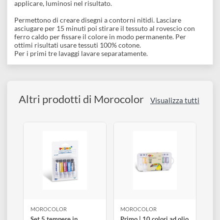
disegno
Accessori
Descrizione
Pennarelli per tessuto, in scatola di cartone, 8 colori. Facili da
applicare, luminosi nel risultato.
Permettono di creare disegni a contorni nitidi. Lasciare
asciugare per 15 minuti poi stirare il tessuto al rovescio con
ferro caldo per fissare il colore in modo permanente. Per
ottimi risultati usare tessuti 100% cotone.
Per i primi tre lavaggi lavare separatamente.
Altri prodotti di Morocolor
Visualizza tutti