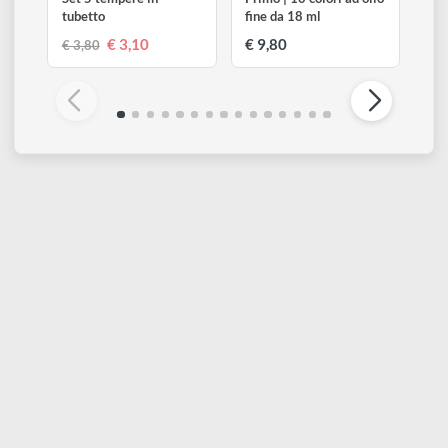
MOROCOLOR
MOROCOLOR
Set 5 tempere in
Primo | 10 colori ad olio
tubetto
fine da 18 ml
€ 3,10
€ 9,80
€ 3,80