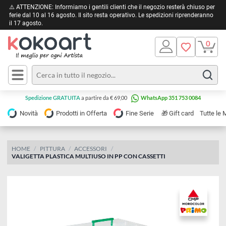
⚠️ ATTENZIONE: Informiamo i gentili clienti che il negozio resterà chiuso 
ferie dal 10 al 16 agosto. Il sito resta operativo. Le spedizioni riprendera
il 17 agosto.
Pittura
Olio
Acrilico
Tele e
Spedizione GRATUITA
a partire da € 69,00
WhatsApp 351 753 0084
Carta
Acquerello
da
🎁
Novità
Prodotti in Offerta
Fine Serie
Gift card
Tu
pittura
Tempera
Tele
Colori
Listelli
HOME
PITTURA
ACCESSORI
Disegno e
VALIGETTA PLASTICA MULTIUSO IN PP CON CASSETTI
per
Cartoleria
e
Stoffa
Matite
Supporti
e
e
Carta