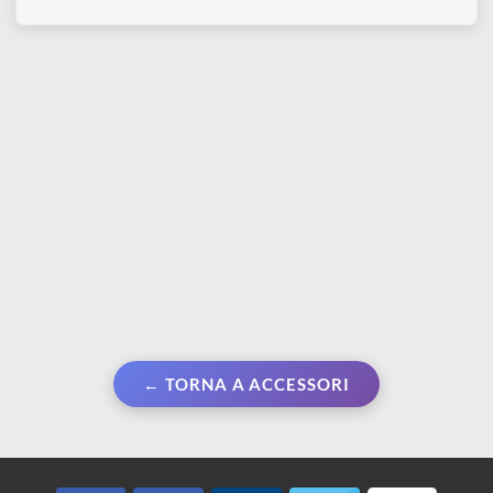
antirovesciamento | due
Colla liquida
scomparti
trasparente a base
d'acqua
€ 4,20
Da € 1,40