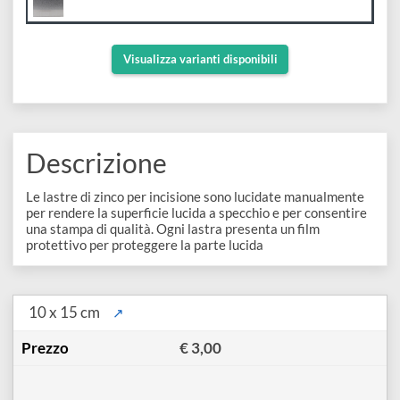
e
Scrapbooking
preparatori
linoleografia
Quaderni
Gomme
Diluenti
Lastra di Zinco lucida
Effetti
di
Pigmenti
e
Da
€ 3,00
Additivi
Cere
decorativi
superficie
raccoglitori
Accessori
Tessuti
e
Vernici
Colle
Visualizza varianti disponibili
tecnici
stucchi
di
e
Stampi
Vernici
finitura
scotch
Coloranti
e
Colle
Portamatite
Descrizione
Accessori
impregnanti
Stucchi
Album
Open
Le lastre di zinco per incisione sono lucidate manualmente
Doratura
Accessori
per rendere la superficie lucida a specchio e per consentire
e
Bezel
una stampa di qualità. Ogni lastra presenta un film
Accessori
fogli
protettivo per proteggere la parte lucida
da