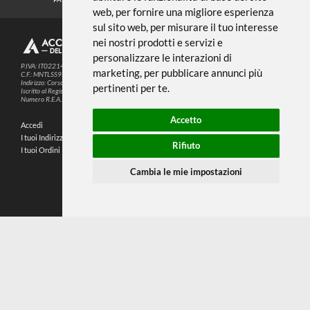
Noi usiamo i cookies
METODI DI PAGAMENTO
Questo sito web utilizza cookie e altre
tecnologie di tracciamento per
migliorare la tua esperienza di
SEGUICI SUI SOCIAL
navigazione per i seguenti scopi:
per
abilitare le funzionalità di base del sito
PARTNER SPEDIZIONI
web
,
per fornire una migliore esperienza
sul sito web
,
per misurare il tuo interesse
nei nostri prodotti e servizi e
© 2026
4,9
personalizzare le interazioni di
P.IVA: IT02214720993
marketing
,
per pubblicare annunci più
C.F.: MNTLSS92P12D969N
Indirizzo: Corso de Stefanis, 58 BR - 16139 Genova (GE)