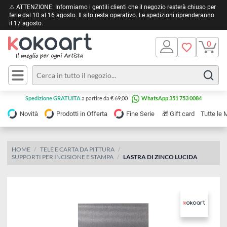
⚠️ ATTENZIONE: Informiamo i gentili clienti che il negozio resterà chiuso 
ferie dal 10 al 16 agosto. Il sito resta operativo. Le spedizioni riprendera
il 17 agosto.
Pittura
Olio
Acrilico
Tele e
Spedizione GRATUITA
a partire da € 69,00
WhatsApp 351 753 0084
Carta
Acquerello
da
🎁
Novità
Prodotti in Offerta
Fine Serie
Gift card
Tu
pittura
Tempera
Tele
Colori
Listelli
HOME
TELE E CARTA DA PITTURA
Disegno e
SUPPORTI PER INCISIONE E STAMPA
LASTRA DI ZINCO LUCIDA
per
Cartoleria
e
Stoffa
Matite
Supporti
e
e
Carta