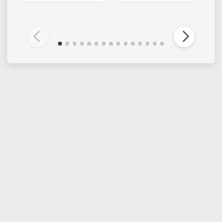
KOKOART
KOKOART
Cartone grigio 2 mm -
Manichino uomo in
50 cm x 70 cm
legno mini - 11,4 cm
€ 2,99
€ 9,37
€ 12,50