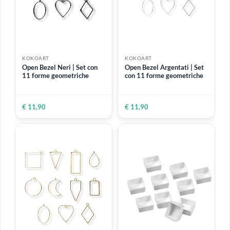
KOKOART
KOKOART
Portamatite grigio chiaro
Stampo in silicone metà
48 scomparti
sfera | Ø 5 cm
€ 14,99
€ 4,99