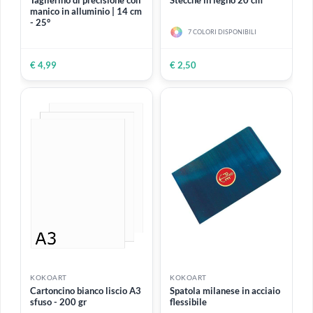
ESAURITO
KOKOART
KOKOART
Taglierino di precisione con
Stecche in legno 20 cm
manico in alluminio | 14 cm
- 25°
7 COLORI DISPONIBILI
€ 4,99
€ 2,50