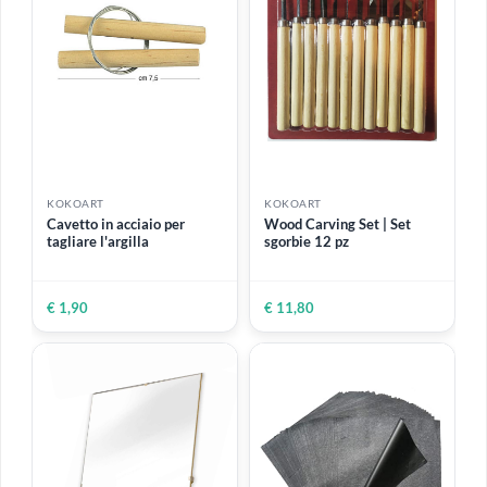
€ 5,50
€ 5,90
ESAURITO
ESAURITO
KOKOART
KOKOART
Stampo in silicone | 9
Foglia rame imit. 14 x 14 |
forme piramidali
25 fogli