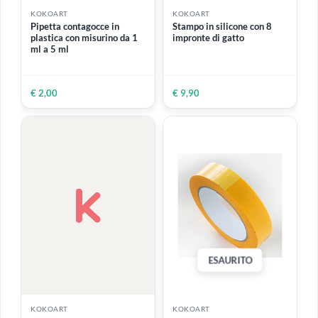
€ 6,80
€ 6,80
ESAURITO
KOKOART
KOKOART
Fiori secchi |
Fiori secchi | Citrus
Chrysanthemum
Chrysanthemum,
Paludosum, Narciso,
Gypsophila, Echinacea,
Delphinium bianco, Lace
Sanvitalia Procumbens,
Flower, Pino Artemisia
Lace Flower,
Stenolomachusanum