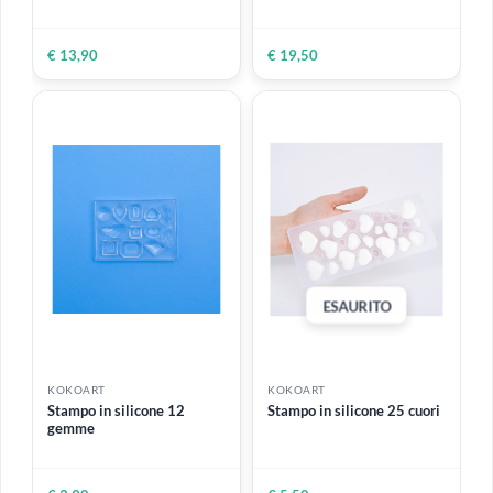
€ 2,00
€ 9,90
ESAURITO
KOKOART
KOKOART
test
Nastro carta Washi
giapponese | 25 mm x 50