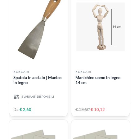
ESAURITO
KOKOART
KOKOART
Cutter in plastica con lama
Cutter con lama retrattile a
retrattile a spezzare 18
spezzare 18 mm
mm
€ 1,99
€ 2,50
-25%