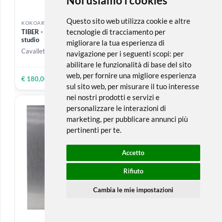
Da
€ 2,20
€ 1,39
-25%
ESAURITO
KOKOART
KOKOART
Manichino uomo in legno
Pennellesse Tigre |
31 cm
Multiuso
2 MISURE DISPONIBILI