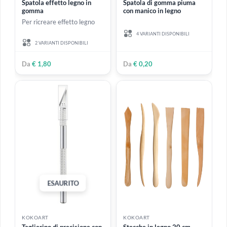
disegno
Piatto
(1)
Accessori
Scatole per acquerelli
(1)
Scotch
(1)
KOKOART
KOKOART
Setola naturale
(1)
Spatola effetto legno in
Spatola di gomma piuma
gomma
con manico in legno
Setola rigida
(1)
Per ricreare effetto legno
Sfuso
(1)
4 VARIANTI DISPONIBILI
2 VARIANTI DISPONIBILI
Spatole
(2)
Spray
(1)
Da
€ 1,80
Da
€ 0,20
Stampi in silicone
(15)
Tavolozze
(1)