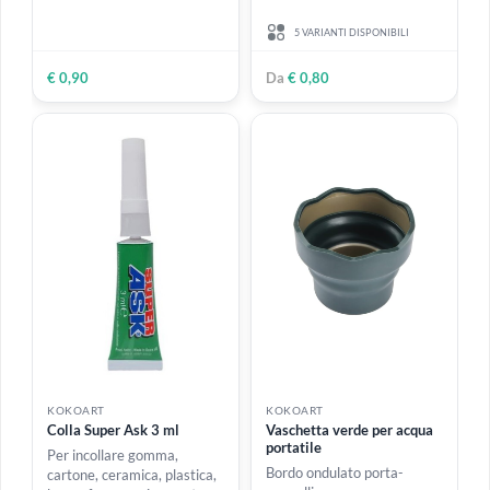
KOKOART
KOKOART
Cartoncino bianco liscio A3
Spatola milanese in acciaio
sfuso - 200 gr
flessibile
5 VARIANTI DISPONIBILI
€ 0,90
Da
€ 0,80