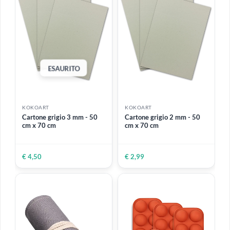
KOKOART
KOKOART
Spatola in acciaio | Manico
Manichino uomo in legno
in legno
14 cm
6 VARIANTI DISPONIBILI
Da
€ 2,60
€ 13,50
€ 10,12