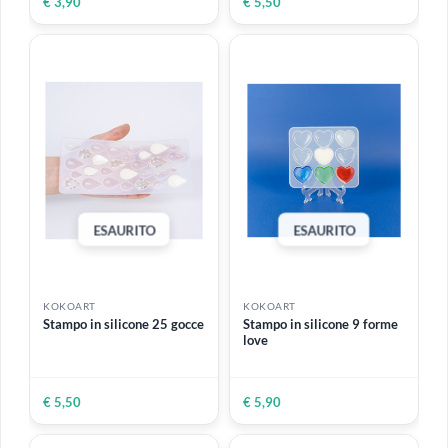
mt - 60 gr
€ 10,00
€ 4,80
KOKOART
KOKOART
Stampo in silicone custom
Stampo in silicone custom
30 gemme sfaccettate
21 cristalli naturali