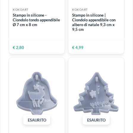
KOKOART
KOKOART
Open Bezel Dorati | Set con
Semi-godet vuoto in
11 forme geometriche
plastica per acquerello 1,6
cm x 1,8 cm
€ 11,90
€ 0,20