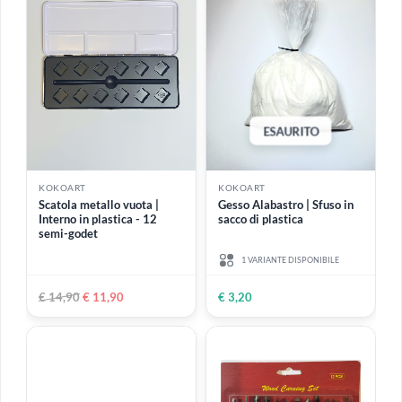
€ 3,90
€ 5,50
ESAURITO
ESAURITO
KOKOART
KOKOART
Stampo in silicone 25 gocce
Stampo in silicone 9 forme
love