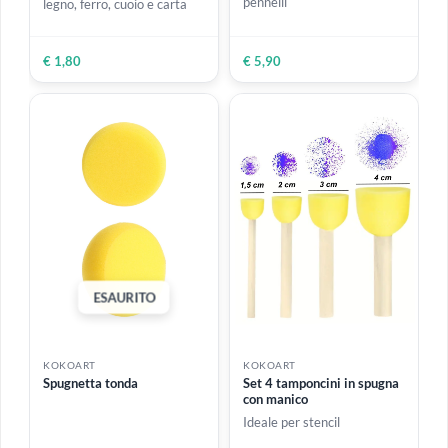
KOKOART
KOKOART
Colla Super Ask 3 ml
Vaschetta verde per acqua
portatile
Per incollare gomma,
Bordo ondulato porta-
cartone, ceramica, plastica,
pennelli
legno, ferro, cuoio e carta
€ 1,80
€ 5,90