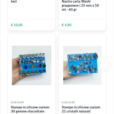
€ 7,99
€ 7,99
KOKOART
KOKOART
Pipetta contagocce in
Stampo in silicone con 8
plastica con misurino da 1
impronte di gatto
ml a 5 ml