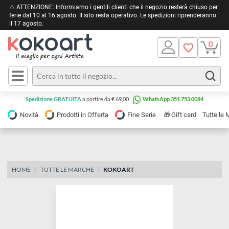
⚠️ ATTENZIONE: Informiamo i gentili clienti che il negozio resterà chiuso 
ferie dal 10 al 16 agosto. Il sito resta operativo. Le spedizioni riprendera
il 17 agosto.
Pittura
Olio
Acrilico
Tele e
Spedizione GRATUITA
a partire da € 69,00
WhatsApp 351 753 0084
Carta
Acquerello
da
🎁
Novità
Prodotti in Offerta
Fine Serie
Gift card
Tu
pittura
Tempera
Tele
Colori
Listelli
Disegno e
per
Cartoleria
e
HOME
TUTTE LE MARCHE
KOKOART
Stoffa
Matite
Supporti
e
e
Carta