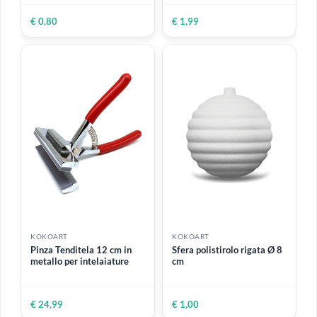
ESAURITO
KOKOART
KOKOART
Spugnetta tonda
Set 4 tamponcini in spugna
con manico
Ideale per stencil
€ 0,80
€ 1,99