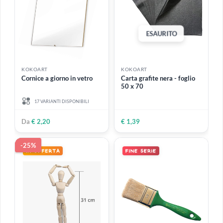
€ 21,00
€ 5,50
-20%
ESAURITO
KOKOART
KOKOART
Scatola metallo vuota |
Gesso Alabastro | Sfuso in
Interno in plastica - 12
sacco di plastica
semi-godet
1 VARIANTE DISPONIBILE