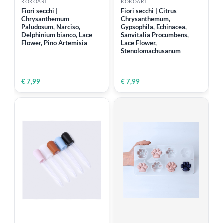
KOKOART
KOKOART
Fiori secchi |
Fiori secchi | Viola del
Chrysanthemum
pensiero
paludosum, Gypsophila,
Ortensia, Lace Flower,
Artemisinina