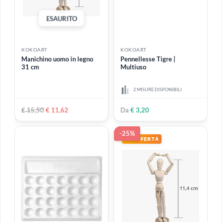
€ 14,90
€ 11,90
€ 3,20
KOKOART
KOKOART
Cavetto in acciaio per
Wood Carving Set | Set
tagliare l'argilla
sgorbie 12 pz