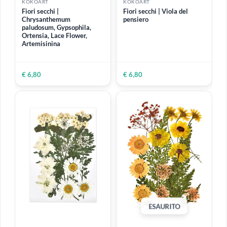
ESAURITO
ESAURITO
KOKOART
KOKOART
Tappetino in silicone 10,5
Stampo in silicone | Lettere
cm x 14,7 cm | Ideale per
dell alfabeto e numeri
proteggere il tuo piano di
lavoro
Lavabile e riutilizzabile
€ 3,90
€ 13,90