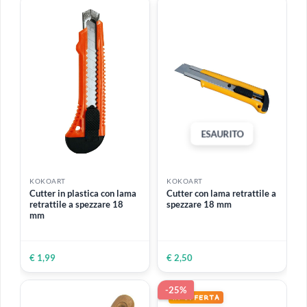
KOKOART
KOKOART
Spatola gialla flessibile
Foglio carta vetro 23 x 28
cm
4 VARIANTI DISPONIBILI
16 VARIANTI DISPONIBILI
Da
€ 1,50
€ 0,70