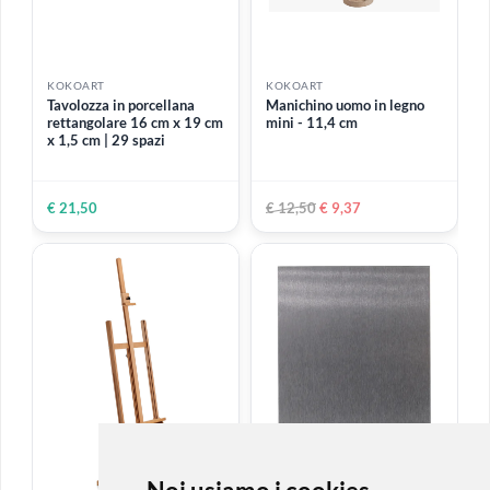
€ 1,90
€ 11,80
ESAURITO
KOKOART
KOKOART
Cornice a giorno in vetro
Carta grafite nera - foglio
50 x 70
17 VARIANTI DISPONIBILI