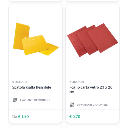
KOKOART
KOKOART
Pinza Tenditela 12 cm in
Sfera polistirolo rigata Ø 8
metallo per intelaiature
cm
€ 24,99
€ 1,00