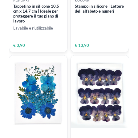
ESAURITO
KOKOART
KOKOART
Stampo in silicone |
Tappetino in silicone 21 cm
Ciondolo tondo a forma di
x 29,5 cm | Ideale per
neve appendibile Ø 10,5
proteggere il tuo piano di
cm x 11,8 cm
lavoro
Lavabile e riutilizzabile
€ 4,80
€ 4,99