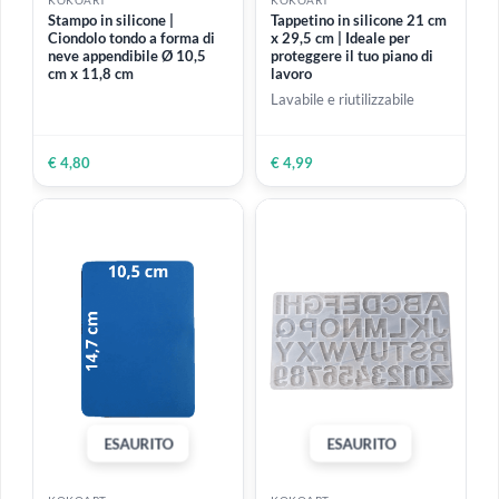
ESAURITO
ESAURITO
KOKOART
KOKOART
Stampo in silicone |
Stampo in silicone |
Ciondolo appendibile con
Ciondolo appendibile con
albero di natale 8 cm x 9,6
albero di natale 8,8 cm x
cm
9,5 cm
€ 4,80
€ 4,80