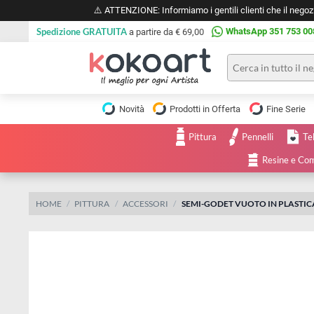
⚠️ ATTENZIONE: Informiamo i gentili clienti che il 
Spedizione GRATUITA
WhatsApp 351 
a partire da € 69,00
Pittura
Olio
Novità
Prodotti in Offerta
Fine 
Acrilico
Tele e
Pittura
Pennelli
Carta
Acquerello
da
Resine
pittura
Tempera
Tele
Colori
Listelli
HOME
PITTURA
ACCESSORI
SEMI-GODET VUOTO IN PLA
Disegno e
per
Cartoleria
e
Stoffa
Matite
Supporti
e
e
Carta