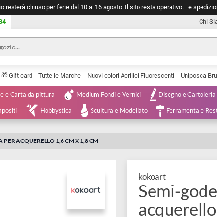
negozio resterà chiuso per ferie dal 10 al 16 agosto. Il sito resta operativ
753 0084
🎁
Serie
Gift card
Tutte le Marche
Nuovi colori Acrilici Fluorescenti
Tele e Carta da pittura
Medium Fondi e Vernici
Disegno 
 e Compositi
Hobbystica
Scultura e Modellato
Ferra
STICA PER ACQUERELLO 1,6 CM X 1,8 CM
kokoart
Semi-