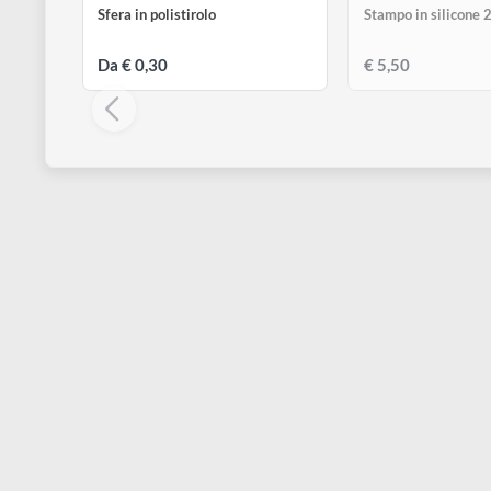
disegno
Accessori
KOKOART
KOKOART
Sfera in polistirolo
Stampo in sil
Da € 0,30
€ 5,50