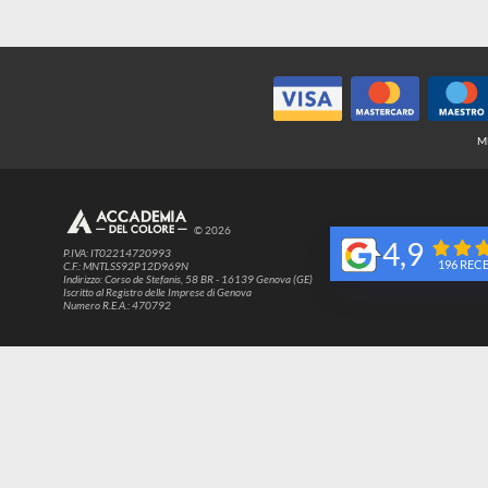
© 2026
4,9
P.IVA: IT02214720993
1
C.F.: MNTLSS92P12D969N
Indirizzo: Corso de Stefanis, 58 BR - 16139 Genova (GE)
Iscritto al Registro delle Imprese di Genova