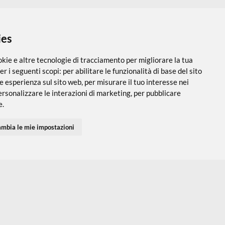
 i cookies
utilizza cookie e altre tecnologie di tracciamento per migliorare
PARTNER SPEDIZIONI
SEGUICI SUI SOCIAL
vigazione per i seguenti scopi:
per abilitare le funzionalità di ba
 una migliore esperienza sul sito web
,
per misurare il tuo interes
 servizi e personalizzare le interazioni di marketing
,
per pubblic
Accedi
Chi Siamo
I tuoi Indirizzi
Domande Freq
inenti per te
.
I tuoi Ordini
Termini e Cond
Privacy Policy
fiuto
Cambia le mie impostazioni
Preferenze co