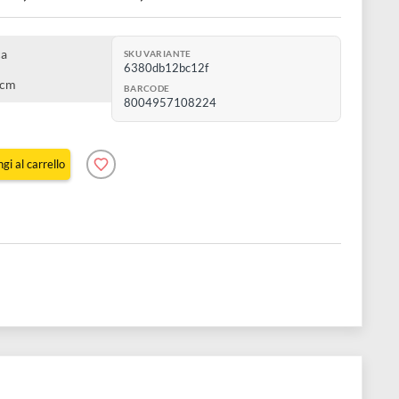
rello 1,6 cm x 1,8 cm
t in plastica
SKU VARIANTE
6380db12bc12f
1,6 cm x 1,8 cm
BARCODE
8004957108224
Aggiungi al carrello
e 55 pz