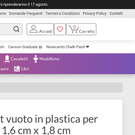
o. Le spedizioni riprenderanno il 17 agosto.
Chi Siamo
Domande Frequenti
Termini e Condizioni
Privacy Pol
0
Carrello
Accedi
Uniposca Brush
Canson Graduate 📖
Novecento Chalk Paint ❤︎
e Cartoleria
Cavalletti
Modellismo
menta e Restauro
Libri
godet vuoto in plastica per