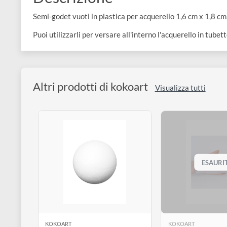
e
Scrapbooking
preparatori
linoleografia
Quaderni
Gomme
Diluenti
Effetti
di
Descrizione
Pigmenti
e
Additivi
Cere
decorativi
superficie
raccoglitori
Accessori
Semi-godet vuoti in plastica per acquerello 1,6 cm x 1
Tessuti
e
Vernici
Colle
Puoi utilizzarli per versare all'interno l'acquerello in 
tecnici
stucchi
di
e
Stampi
Vernici
finitura
scotch
Coloranti
e
Colle
Altri prodotti di kokoart
Portamatite
Visualizza tutti
Accessori
impregnanti
Stucchi
Album
Open
Doratura
Accessori
e
Bezel
Accessori
fogli
da
E