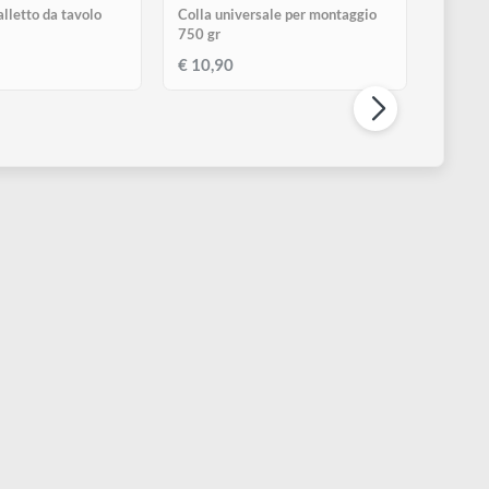
OKOART
KOKOART
ARDE | Cavalletto da tavolo
Colla universale per montaggi
750 gr
 39,00
€ 10,90