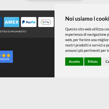
← TORNA A ACCESSORI
Noi usiamo
Questo sito web 
METODI DI PAGAMENTO
esperienza di na
web
,
per fornire
nostri prodotti e
annunci più pert
96 RECENSIONI
Accetto
Ri