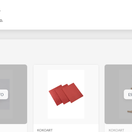
,8 cm.
tubetto.
SAURITO