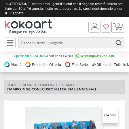
⚠️ ATTENZIONE: Informiamo i gentili clienti che il negozio resterà chiuso 
ferie dal 10 al 16 agosto. Il sito resta operativo. Le spedizioni riprendera
il 17 agosto.
Pittura
Olio
Acrilico
Tele e
Spedizione GRATUITA
a partire da € 69,00
WhatsApp 351 753 0084
Carta
Acquerello
da
🎁
Novità
Prodotti in Offerta
Fine Serie
Gift card
Tu
pittura
Tempera
Tele
Colori
Listelli
HOME
RESINE E COMPOSITI
STAMPI
Disegno e
STAMPO IN SILICONE CUSTOM 21 CRISTALLI NATURALI
per
Cartoleria
e
Stoffa
Matite
Supporti
e
e
Carta