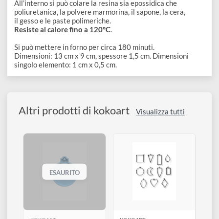
disegno
Accessori
Descrizione
All’interno si può colare la resina sia epossidica che
poliuretanica, la polvere marmorina, il sapone, la cera,
il gesso e le paste polimeriche.
Resiste al calore fino a 120°C
.
Si può mettere in forno per circa 180 minuti.
Dimensioni: 13 cm x 9 cm, spessore 1,5 cm. Dimensioni
singolo elemento: 1 cm x 0,5 cm.
Altri prodotti di kokoart
Visualizza tutti