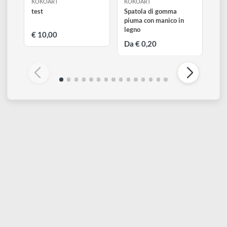
disegno
Accessori
KOKOART
KOKOART
test
Spatola di gomma
piuma con manico in
legno
€ 10,00
Da € 0,20