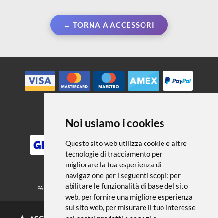
← TORNA A ACCESSORI
Noi usiamo i cookies
METODI DI PAGAMENTO