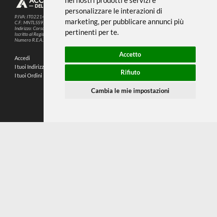
Questo sito web utilizza cookie e altre
tecnologie di tracciamento per
migliorare la tua esperienza di
SEGUICI SUI SOCIAL
navigazione per i seguenti scopi:
per
abilitare le funzionalità di base del sito
PARTNER SPEDIZIONI
web
,
per fornire una migliore esperienza
sul sito web
,
per misurare il tuo interesse
nei nostri prodotti e servizi e
© 2026
4,9
personalizzare le interazioni di
P.IVA: IT02214720993
marketing
,
per pubblicare annunci più
C.F.: MNTLSS92P12D969N
Indirizzo: Corso de Stefanis, 58 BR - 16139 Genova (GE)
pertinenti per te
.
196 RECENSIONI
Iscritto al Registro delle Imprese di Genova
Numero R.E.A.: 470792
Accetto
Accedi
Chi Siamo
I tuoi Indirizzi
Domande Frequenti
Rifiuto
I tuoi Ordini
Termini e Condizioni
Privacy Policy
Cambia le mie impostazioni
Preferenze cookie
Contatti
Mappa del sito