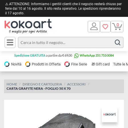
⚠️ ATTENZIONE: Informiamo i gentili clienti che il negozio resterà chiuso 
ferie dal 10 al 16 agosto. Il sito resta operativo. Le spedizioni riprendera
il 17 agosto.
Pittura
Olio
Acrilico
Tele e
Spedizione GRATUITA
a partire da € 69,00
WhatsApp 351 753 0084
Carta
Acquerello
da
🎁
Novità
Prodotti in Offerta
Fine Serie
Gift card
Tu
pittura
Tempera
Tele
Colori
Listelli
HOME
DISEGNO E CARTOLERIA
ACCESSORI
Disegno e
CARTA GRAFITE NERA - FOGLIO 50 X 70
per
Cartoleria
e
Stoffa
Matite
Supporti
e
e
Carta