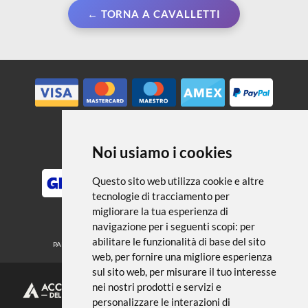
← TORNA A CAVALLETTI
Noi usiamo i cookies
METODI DI PAGAMENTO