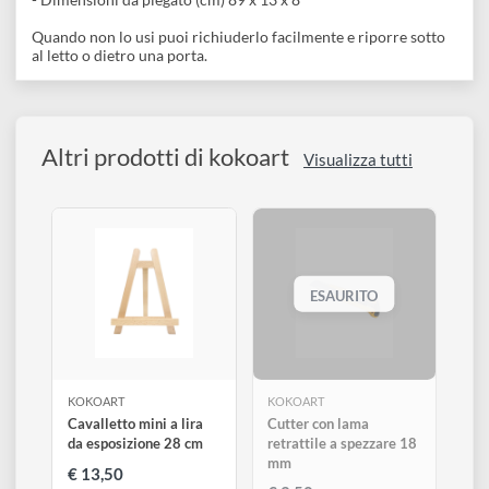
Descrizione
disegno
Accessori
Cavalletto da campagna leggero e trasportabile.
- Dimensioni da aperto (cm) 186 x 81 x 83
- Altezza massima telaio telato (cm) 67
- Dimensioni da piegato (cm) 89 x 13 x 8
Quando non lo usi puoi richiuderlo facilmente e riporre sotto
al letto o dietro una porta.
Altri prodotti di kokoart
Visualizza tutti
ESAURITO