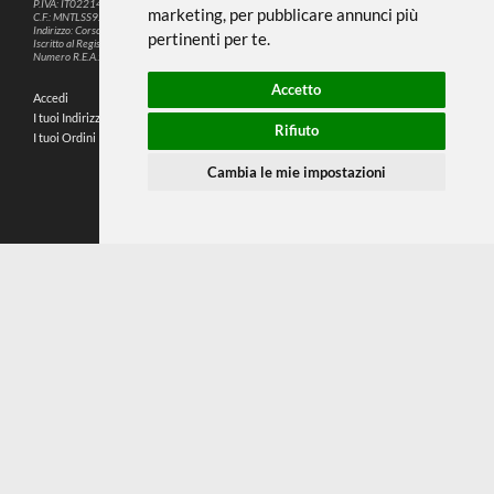
Questo sito web utilizza cookie e altre
tecnologie di tracciamento per
migliorare la tua esperienza di
SEGUICI SUI SOCIAL
navigazione per i seguenti scopi:
per
abilitare le funzionalità di base del sito
PARTNER SPEDIZIONI
web
,
per fornire una migliore esperienza
sul sito web
,
per misurare il tuo interesse
nei nostri prodotti e servizi e
© 2026
4,9
personalizzare le interazioni di
P.IVA: IT02214720993
marketing
,
per pubblicare annunci più
C.F.: MNTLSS92P12D969N
Indirizzo: Corso de Stefanis, 58 BR - 16139 Genova (GE)
pertinenti per te
.
196 RECENSIONI
Iscritto al Registro delle Imprese di Genova
Numero R.E.A.: 470792
Accetto
Accedi
Chi Siamo
I tuoi Indirizzi
Domande Frequenti
Rifiuto
I tuoi Ordini
Termini e Condizioni
Privacy Policy
Cambia le mie impostazioni
Preferenze cookie
Contatti
Mappa del sito