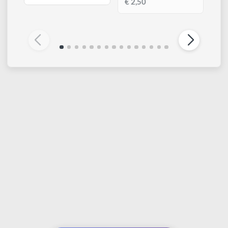
KOKOART
KOKOART
Cavalletto mini a lira
Cutter con lama
da esposizione 28 cm
retrattile a spezzare 18
mm
€ 13,50
€ 2,50