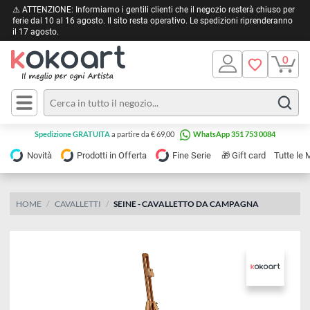
⚠️ ATTENZIONE: Informiamo i gentili clienti che il negozio resterà chiuso 
ferie dal 10 al 16 agosto. Il sito resta operativo. Le spedizioni riprendera
il 17 agosto.
Pittura
Olio
Acrilico
Tele e
Spedizione GRATUITA
a partire da € 69,00
WhatsApp 351 753 0084
Carta
Acquerello
da
🎁
Novità
Prodotti in Offerta
Fine Serie
Gift card
Tu
pittura
Tempera
Tele
Colori
Listelli
HOME
CAVALLETTI
SEINE - CAVALLETTO DA CAMPAGNA
Disegno e
per
Cartoleria
e
Stoffa
Matite
Supporti
e
e
Carta