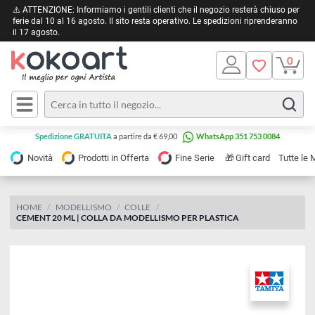
⚠️ ATTENZIONE: Informiamo i gentili clienti che il negozio resterà chiuso 
ferie dal 10 al 16 agosto. Il sito resta operativo. Le spedizioni riprendera
il 17 agosto.
Pittura
Olio
Acrilico
Tele e
Spedizione GRATUITA
a partire da € 69,00
WhatsApp 351 753 0084
Carta
Acquerello
da
🎁
Novità
Prodotti in Offerta
Fine Serie
Gift card
Tu
pittura
Tempera
Tele
Colori
Listelli
HOME
MODELLISMO
COLLE
Disegno e
CEMENT 20 ML | COLLA DA MODELLISMO PER PLASTICA
per
Cartoleria
e
Stoffa
Matite
Supporti
e
e
Carta