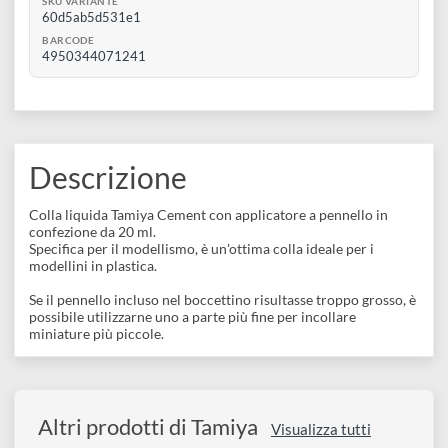
disegno
0
Aggiungi al carrello
Accessori
Disponibile 18 pz
SKU VARIANTE
60d5ab5d531e1
BARCODE
4950344071241
Descrizione
Colla liquida Tamiya Cement con applicatore a pennello in
confezione da 20 ml.
Specifica per il modellismo, è un'ottima colla ideale per i
modellini in plastica.
Se il pennello incluso nel boccettino risultasse troppo grosso, 