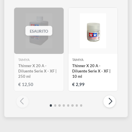
possibile utilizzarne uno a parte più fine per incollare
miniature più piccole.
Altri prodotti di Tamiya
Visualizza tutti
ESAURITO
TAMIYA
TAMIYA
Thinner X 20 A -
Thinner X 20 A -
Diluente Serie X - XF |
Diluente Serie X - XF |
250 ml
10 ml