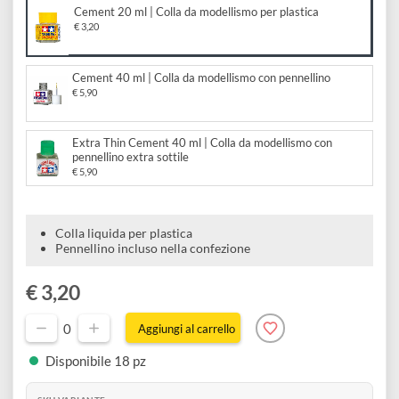
per plastica
e
Scrapbooking
preparatori
linoleografia
Quaderni
Gomme
Diluenti
Effetti
di
Scegli il formato:
Pigmenti
e
Additivi
Cere
Cement 20 ml | Colla da modellismo per plastica
decorativi
superficie
raccoglitori
Accessori
€ 3,20
Tessuti
e
Vernici
Colle
tecnici
stucchi
Cement 40 ml | Colla da modellismo con pennellino
di
e
€ 5,90
Stampi
Vernici
finitura
scotch
Coloranti
e
Extra Thin Cement 40 ml | Colla da modellismo con
Colle
Portamatite
pennellino extra sottile
Accessori
impregnanti
€ 5,90
Stucchi
Album
Open
Doratura
Accessori
e
Bezel
Accessori
Colla liquida per plastica
fogli
Pennellino incluso nella confezione
da
€ 3,20