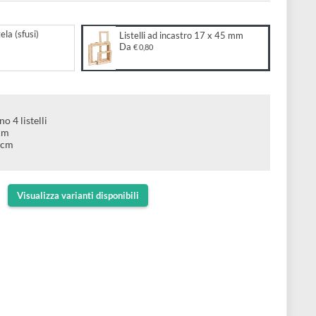
dard
to:
n legno per tela (sfusi)
Listelli ad incastro 17 x 45 m
Da
€ 0,80
 Abete
telaio servono 4 listelli
telaio: 1,7 cm
 telaio: 4,5 cm
da montare
Visualizza varianti disponibili