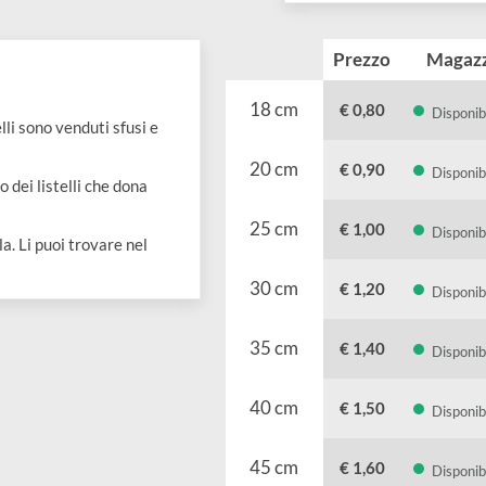
Prezzo
18 cm
€ 0,80
 listelli sono venduti sfusi e
20 cm
€ 0,90
ncastro dei listelli che dona
25 cm
€ 1,00
la tela. Li puoi trovare nel
30 cm
€ 1,20
35 cm
€ 1,40