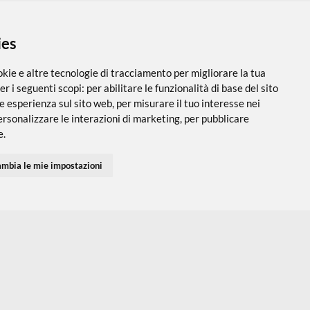
 i cookies
utilizza cookie e altre tecnologie di tracciamento per migliorare
PARTNER SPEDIZIONI
SEGUICI SUI SOCIAL
vigazione per i seguenti scopi:
per abilitare le funzionalità di ba
 una migliore esperienza sul sito web
,
per misurare il tuo interes
 servizi e personalizzare le interazioni di marketing
,
per pubblic
Accedi
Chi Siamo
I tuoi Indirizzi
Domande Freq
inenti per te
.