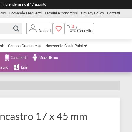
o. Le spedizioni riprenderanno il 17 agosto.
Chi Siamo
Domande Frequenti
Termini e Condizioni
Privacy Pol
0
Carrello
Accedi
Uniposca Brush
Canson Graduate 📖
Novecento Chalk Paint ❤︎
e Cartoleria
Cavalletti
Modellismo
menta e Restauro
Libri
li ad incastro 17 x 45 mm