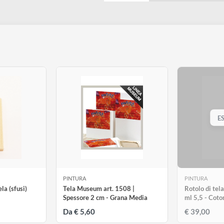
80 cm
€ 2,99
90 cm
€ 3,20
100 cm
€ 3,60