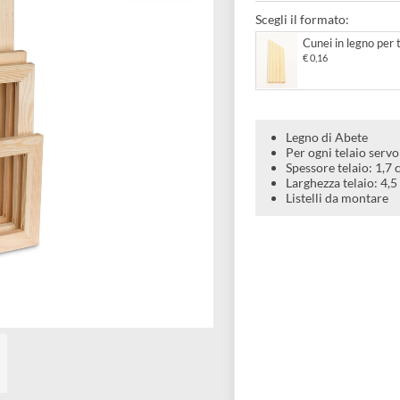
Misure stan
Scegli il forma
Cunei i
€ 0,16
Legno di
Per ogni 
Spessore 
Larghezza
Listelli 