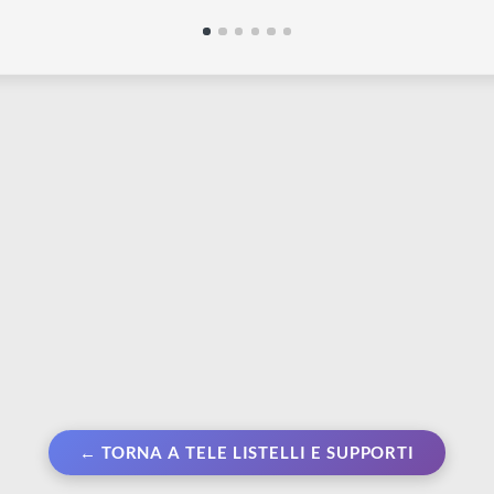
PINTURA
P
 per tela (sfusi)
Tela Museum art. 1508 |
R
Spessore 2 cm - Grana Media
m
Da € 5,60
€