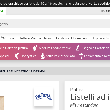
negozio resterà chiuso per ferie dal 10 al 16 agosto. Il sito resta operativ
753 0084
🎁
Serie
Gift card
Tutte le Marche
Nuovi colori Acrilici Fluorescenti
Tele e Carta da pittura
Medium Fondi e Vernici
Disegno 
 e Compositi
Hobbystica
Scultura e Modellato
Ferra
I
LISTELLI AD INCASTRO 17 X 45 MM
Pintura
Listel