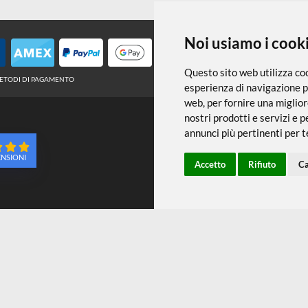
← TORNA A TELE LISTELLI E SUPPORTI
Noi usiamo
Questo sito web 
METODI DI PAGAMENTO
esperienza di na
web
,
per fornire
nostri prodotti e
annunci più pert