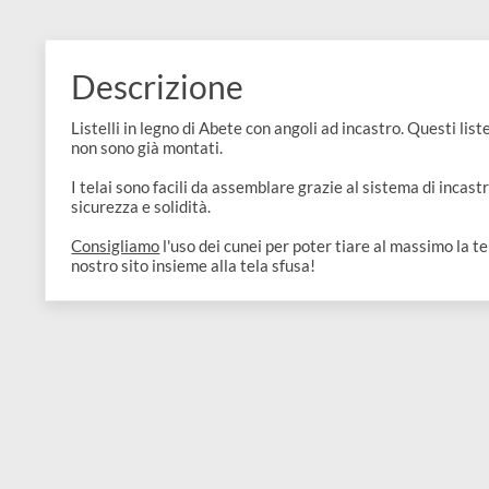
e
Scrapbooking
preparatori
linoleografia
Quaderni
Gomme
Diluenti
Effetti
di
Pigmenti
e
Additivi
Cere
decorativi
superficie
raccoglitori
Accessori
Tessuti
e
Vernici
Colle
Descrizione
tecnici
stucchi
di
e
Stampi
Vernici
Listelli in legno di Abete con angoli ad incastro. Questi
finitura
scotch
non sono già montati.
Coloranti
e
Colle
Portamatite
I telai sono facili da assemblare grazie al sistema di i
Accessori
impregnanti
sicurezza e solidità.
Stucchi
Album
Open
Doratura
Consigliamo
l'uso dei cunei per poter tiare al massimo 
Accessori
e
nostro sito insieme alla tela sfusa!
Bezel
Accessori
fogli
da