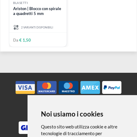
disegno
Accessori
BLASETTI
Ariston | Blocco con spirale
a quadretti 5 mm
2 VARIANTI DISPONIBILI
Da
€ 1,50