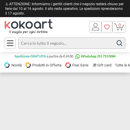
⚠️ ATTENZIONE: Informiamo i gentili clienti che il negozio resterà chiuso 
ferie dal 10 al 16 agosto. Il sito resta operativo. Le spedizioni riprendera
il 17 agosto.
Pittura
Olio
Acrilico
Tele e
Spedizione GRATUITA
a partire da € 69,00
WhatsApp 351 753 0084
Carta
Acquerello
da
🎁
Novità
Prodotti in Offerta
Fine Serie
Gift card
Tu
pittura
Tempera
Tele
Colori
Listelli
Disegno e
per
Cartoleria
e
Stoffa
Matite
Supporti
e
e
Carta