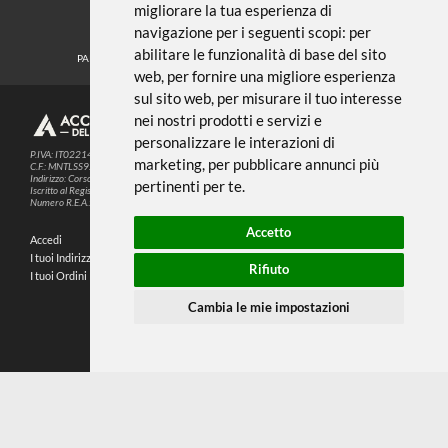
Noi usiamo i cookies
METODI DI PAGAMENTO
Questo sito web utilizza cookie e altre
tecnologie di tracciamento per
migliorare la tua esperienza di
SEGUICI SUI SOCIAL
navigazione per i seguenti scopi:
per
abilitare le funzionalità di base del sito
PARTNER SPEDIZIONI
web
,
per fornire una migliore esperienza
sul sito web
,
per misurare il tuo interesse
nei nostri prodotti e servizi e
© 2026
4,9
personalizzare le interazioni di
P.IVA: IT02214720993
marketing
,
per pubblicare annunci più
C.F.: MNTLSS92P12D969N
Indirizzo: Corso de Stefanis, 58 BR - 16139 Genova (GE)
pertinenti per te
.
196 RECENSIONI
Iscritto al Registro delle Imprese di Genova
Numero R.E.A.: 470792
Accetto
Accedi
Chi Siamo
I tuoi Indirizzi
Domande Frequenti