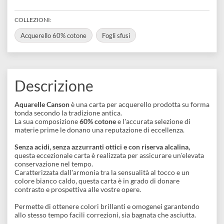
disegno
REFERENCE CODE
C400106432
Accessori
BARCODE
3148950135872
COLLEZIONI:
Acquerello 60% cotone
Fogli sfusi
Descrizione
Aquarelle Canson
è una carta per acquerello prodotta su for
tonda secondo la tradizione antica.
La sua composizione
60% cotone
e l'accurata selezione di
materie prime le donano una reputazione di eccellenza.
Senza acidi, senza azzurranti ottici e con riserva alcalina,