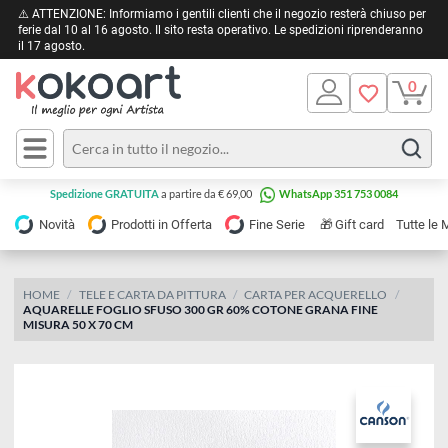
⚠️ ATTENZIONE: Informiamo i gentili clienti che il negozio resterà chiuso 
ferie dal 10 al 16 agosto. Il sito resta operativo. Le spedizioni riprendera
il 17 agosto.
Pittura
Olio
Acrilico
Tele e
Spedizione GRATUITA
a partire da € 69,00
WhatsApp 351 753 0084
Carta
Acquerello
da
🎁
Novità
Prodotti in Offerta
Fine Serie
Gift card
Tu
pittura
Tempera
Tele
Colori
Listelli
HOME
TELE E CARTA DA PITTURA
CARTA PER ACQUERELLO
Disegno e
AQUARELLE FOGLIO SFUSO 300 GR 60% COTONE GRANA FINE
per
Cartoleria
e
MISURA 50 X 70 CM
Stoffa
Matite
Supporti
e
e
Carta