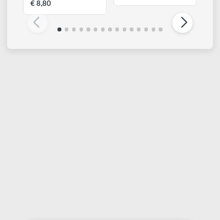
CANSON
CANSON
Book Graduate Mixed
GRADUATE Book
Media | Album 14 cm x
Croquis | Album 14 cm
21,6 cm - Carta grana
x 21,6 cm - Carta
leggera bianca 200 gr -
leggera bianca 120 gr -
Copertina RIGIDA
Copertina RIGIDA
grigio scuro ed elastico
grigio scuro ed elastico
- Apertura verticale
€ 8,80
€ 8,80