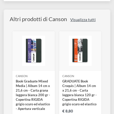
questa eccezionale carta è realizzata per assicurare un'elevata
conservazione nel tempo.
Caratterizzata dall'armonia tra la sensualità al tocco e un
colore bianco caldo, questa carta è in grado di donare
contrasto e prospettiva alle vostre opere.
Permette di ottenere colori brillanti e omogenei garantendo
allo stesso tempo facili correzioni, sia bagnata che asciutta.
Altri prodotti di Canson
Visualizza tutti