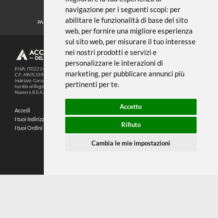
Noi usiamo i cookies
METODI DI PAGAMENTO
Questo sito web utilizza cookie e altre
tecnologie di tracciamento per
migliorare la tua esperienza di
SEGUICI SUI SOCIAL
navigazione per i seguenti scopi:
per
abilitare le funzionalità di base del sito
PARTNER SPEDIZIONI
web
,
per fornire una migliore esperienza
sul sito web
,
per misurare il tuo interesse
nei nostri prodotti e servizi e
© 2026
4,9
personalizzare le interazioni di
P.IVA: IT02214720993
marketing
,
per pubblicare annunci più
C.F.: MNTLSS92P12D969N
Indirizzo: Corso de Stefanis, 58 BR - 16139 Genova (GE)
pertinenti per te
.
196 RECENSIONI
Iscritto al Registro delle Imprese di Genova
Numero R.E.A.: 470792