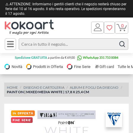
⚠️ ATTENZIONE: Informiamo i gentili clienti che il negozio resterà chiuso 
ferie dal 10 al 16 agosto. Il sito resta operativo. Le spedizioni riprendera
il 17 agosto.
Pittura
Olio
Acrilico
Tele e
Spedizione GRATUITA
a partire da € 69,00
WhatsApp 351 753 0084
Carta
Acquerello
da
🎁
Novità
Prodotti in Offerta
Fine Serie
Gift card
Tu
pittura
Tempera
Tele
Colori
Listelli
HOME
DISEGNO E CARTOLERIA
ALBUM E FOGLI DA DISEGNO
Disegno e
PAINT ON | MIXED MEDIA WHITE | 17,8 X 25,4 CM
per
Cartoleria
e
Stoffa
Matite
Supporti
e
e
Carta