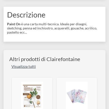
disegno
COLLEZIONI:
Acquerello
Acrilico
Gouache
Inchiostro
Accessori
Matite
Pastelli secchi
Descrizione
Paint On
è una carta multi-tecnica. Ideale per disegni,
sketching, penna ed inchiostro, acquerelli, gouache, acrilico,
pastello ecc...
Altri prodotti di Clairefontaine
Visualizza tutti