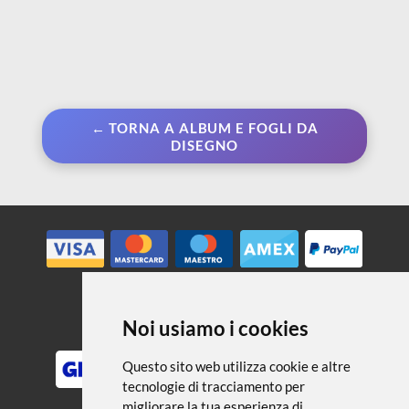
← TORNA A ALBUM E FOGLI DA
DISEGNO