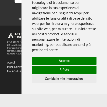
Noi usiamo i cookies
METODI DI PAGAMENTO
Questo sito web utilizza cookie e altre
tecnologie di tracciamento per
migliorare la tua esperienza di
SEGUICI SUI SOCIAL
navigazione per i seguenti scopi:
per
abilitare le funzionalità di base del sito
PARTNER SPEDIZIONI
web
,
per fornire una migliore esperienza
sul sito web
,
per misurare il tuo interesse
nei nostri prodotti e servizi e
© 2026
4,9
personalizzare le interazioni di
P.IVA: IT02214720993
marketing
,
per pubblicare annunci più
C.F.: MNTLSS92P12D969N