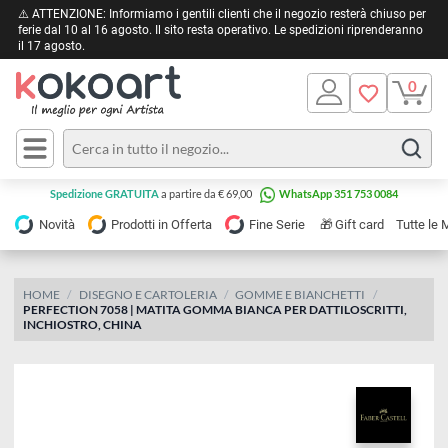
⚠️ ATTENZIONE: Informiamo i gentili clienti che il negozio resterà chiuso 
ferie dal 10 al 16 agosto. Il sito resta operativo. Le spedizioni riprendera
il 17 agosto.
Pittura
Olio
Acrilico
Tele e
Spedizione GRATUITA
a partire da € 69,00
WhatsApp 351 753 0084
Carta
Acquerello
da
🎁
Novità
Prodotti in Offerta
Fine Serie
Gift card
Tu
pittura
Tempera
Tele
Colori
Listelli
HOME
DISEGNO E CARTOLERIA
GOMME E BIANCHETTI
Disegno e
PERFECTION 7058 | MATITA GOMMA BIANCA PER DATTILOSCRITTI,
per
Cartoleria
e
INCHIOSTRO, CHINA
Stoffa
Matite
Supporti
e
e
Carta