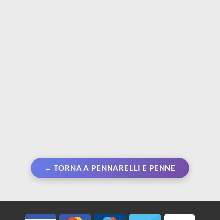
Pen-Manga Nero nei
Pen Handlettering Blue
tratti XS-M-SC-SB
(S col. 247, B
120,148,154,153,136)
€ 12,00
€ 18,00