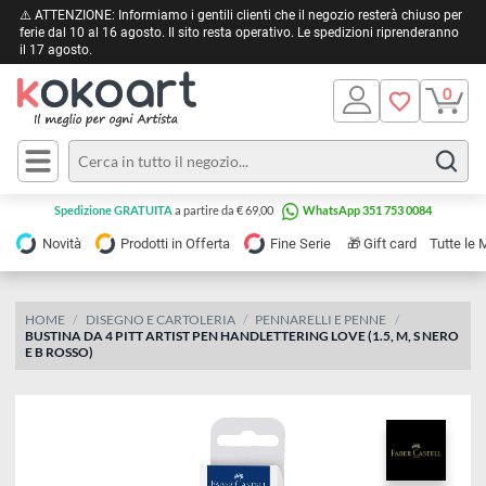
⚠️ ATTENZIONE: Informiamo i gentili clienti che il negozio resterà chiuso 
ferie dal 10 al 16 agosto. Il sito resta operativo. Le spedizioni riprendera
il 17 agosto.
Pittura
Olio
Acrilico
Tele e
Spedizione GRATUITA
a partire da € 69,00
WhatsApp 351 753 0084
Carta
Acquerello
da
🎁
Novità
Prodotti in Offerta
Fine Serie
Gift card
Tu
pittura
Tempera
Tele
Colori
Listelli
HOME
DISEGNO E CARTOLERIA
PENNARELLI E PENNE
Disegno e
BUSTINA DA 4 PITT ARTIST PEN HANDLETTERING LOVE (1.5, M, S NE
per
Cartoleria
e
E B ROSSO)
Stoffa
Matite
Supporti
e
e
Carta