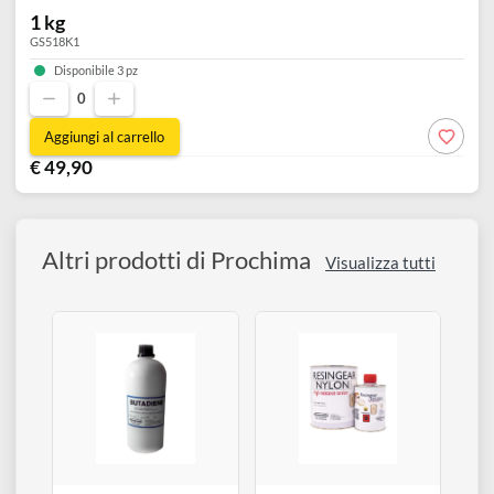
1 kg
GS518K1
Disponibile 3 pz
0
Aggiungi al carrello
€ 49,90