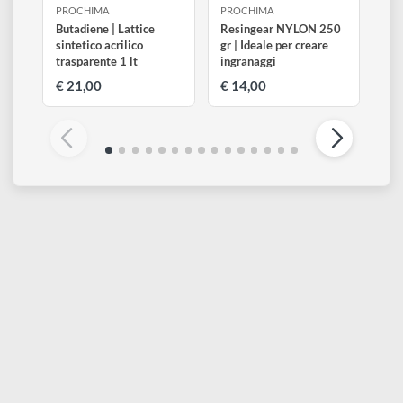
Altri prodotti di Prochima
Visualizza tutti
PROCHIMA
PROCHIMA
Butadiene | Lattice
Resingear NYLON 250
sintetico acrilico
gr | Ideale per creare
trasparente 1 lt
ingranaggi
€ 21,00
€ 14,00