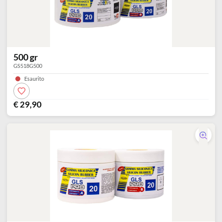
500 gr
GS518G500
Esaurito
€ 29,90