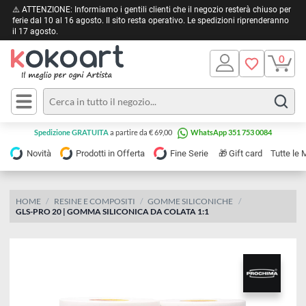
⚠️ ATTENZIONE: Informiamo i gentili clienti che il negozio resterà chiuso 
ferie dal 10 al 16 agosto. Il sito resta operativo. Le spedizioni riprendera
il 17 agosto.
Pittura
Olio
Acrilico
Tele e
Spedizione GRATUITA
a partire da € 69,00
WhatsApp 351 753 0084
Carta
Acquerello
da
🎁
Novità
Prodotti in Offerta
Fine Serie
Gift card
Tu
pittura
Tempera
Tele
Colori
Listelli
HOME
RESINE E COMPOSITI
GOMME SILICONICHE
Disegno e
GLS-PRO 20 | GOMMA SILICONICA DA COLATA 1:1
per
Cartoleria
e
Stoffa
Matite
Supporti
e
e
Carta