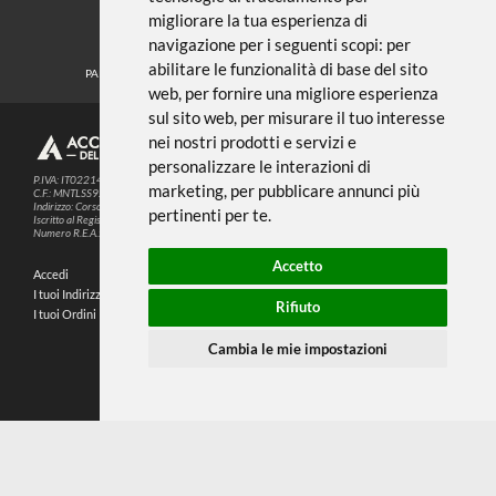
← TORNA A GOMME SILICONICHE
Noi usiamo i cookies
METODI DI PAGAMENTO
Questo sito web utilizza cookie e altre
tecnologie di tracciamento per
migliorare la tua esperienza di
SEGUICI SUI SOCIAL
navigazione per i seguenti scopi:
per
abilitare le funzionalità di base del sito
PARTNER SPEDIZIONI
web
,
per fornire una migliore esperienza
sul sito web
,
per misurare il tuo interesse