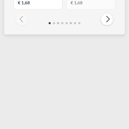
ESAURITO
KOH-I-NOOR
KOH-I-NOOR
Gioconda 12 | Matita
Gioconda 12 | Matita
creta sanguigna
creta seppia scura
€ 1,68
€ 1,68