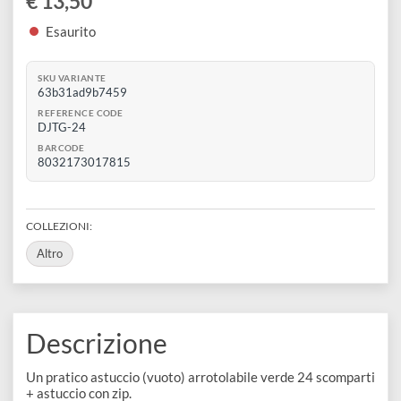
disegno
Con pratico nastro in velcro
Per 24 matite o pennarelli
Accessori
Astuccio con zip aggiuntivo per accessori
Colore: verde
€ 13,50
Esaurito
SKU VARIANTE
63b31ad9b7459
REFERENCE CODE
DJTG-24
BARCODE
8032173017815
COLLEZIONI:
Altro