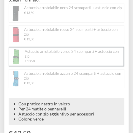
e
scomparti + astuccio con zip
Scrapbooking
preparatori
linoleografia
Quaderni
Gomme
Diluenti
Effetti
di
Pigmenti
e
Scegli il formato:
Additivi
Cere
decorativi
superficie
raccoglitori
Accessori
Astuccio arrotolabile nero 24 scomparti + astuccio con zip
Tessuti
€ 13,50
e
Vernici
Colle
tecnici
stucchi
di
e
Astuccio arrotolabile rosso 24 scomparti + astuccio con
Stampi
zip
Vernici
finitura
scotch
€ 13,50
Coloranti
e
Colle
Portamatite
Astuccio arrotolabile verde 24 scomparti + astuccio con
Accessori
impregnanti
zip
Stucchi
Album
€ 13,50
Open
Doratura
Accessori
e
Astuccio arrotolabile azzurro 24 scomparti + astuccio con
Bezel
Accessori
zip
fogli
€ 13,50
da