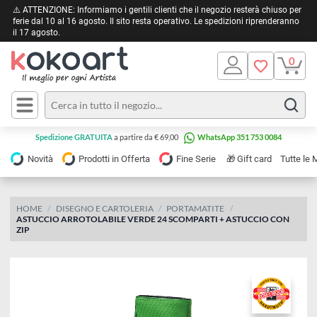
⚠️ ATTENZIONE: Informiamo i gentili clienti che il negozio resterà chiuso 
ferie dal 10 al 16 agosto. Il sito resta operativo. Le spedizioni riprendera
il 17 agosto.
Pittura
Olio
Acrilico
Tele e
Spedizione GRATUITA
a partire da € 69,00
WhatsApp 351 753 0084
Carta
Acquerello
da
🎁
Novità
Prodotti in Offerta
Fine Serie
Gift card
Tu
pittura
Tempera
Tele
Colori
Listelli
HOME
DISEGNO E CARTOLERIA
PORTAMATITE
Disegno e
ASTUCCIO ARROTOLABILE VERDE 24 SCOMPARTI + ASTUCCIO CON
per
Cartoleria
e
ZIP
Stoffa
Matite
Supporti
e
e
Carta