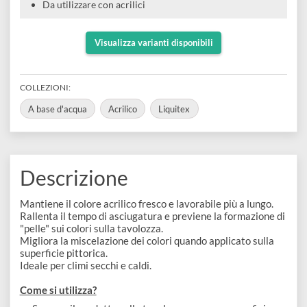
e
Scrapbooking
preparatori
linoleografia
Quaderni
Spray per umidificare gli acrilici sulla tavolozza
Gomme
Mantiene umidi i colori senza farli seccare
Diluenti
Effetti
di
Pigmenti
e
Non agitare
Additivi
Da utilizzare con acrilici
Cere
decorativi
superficie
raccoglitori
Accessori
Tessuti
e
Vernici
Colle
Visualizza varianti disponibili
tecnici
stucchi
di
e
Stampi
Vernici
finitura
COLLEZIONI:
scotch
Coloranti
e
A base d'acqua
Acrilico
Liquitex
Colle
Portamatite
Accessori
impregnanti
Stucchi
Album
Open
Doratura
Accessori
e
Descrizione
Bezel
Accessori
fogli
Mantiene il colore acrilico fresco e lavorabile più a lungo.
da
Rallenta il tempo di asciugatura e previene la formazione d
"pelle" sui colori sulla tavolozza.