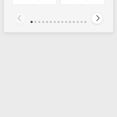
LIQUITEX
LIQUITEX
Professional Acrylic
Set acrilici Basics |
Mediums | Medium
Creare una texture - 6
metallico argento
acrilici + accessori
€ 19,99
€ 25,70
€ 26,70
€ 32,50