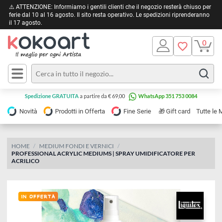
⚠️ ATTENZIONE: Informiamo i gentili clienti che il negozio resterà chiuso 
ferie dal 10 al 16 agosto. Il sito resta operativo. Le spedizioni riprendera
il 17 agosto.
Pittura
Olio
Acrilico
Tele e
Spedizione GRATUITA
a partire da € 69,00
WhatsApp 351 753 0084
Carta
Acquerello
da
🎁
Novità
Prodotti in Offerta
Fine Serie
Gift card
Tu
pittura
Tempera
Tele
Colori
Listelli
HOME
MEDIUM FONDI E VERNICI
Disegno e
PROFESSIONAL ACRYLIC MEDIUMS | SPRAY UMIDIFICATORE PER
per
Cartoleria
e
ACRILICO
Stoffa
Matite
Supporti
e
e
Carta