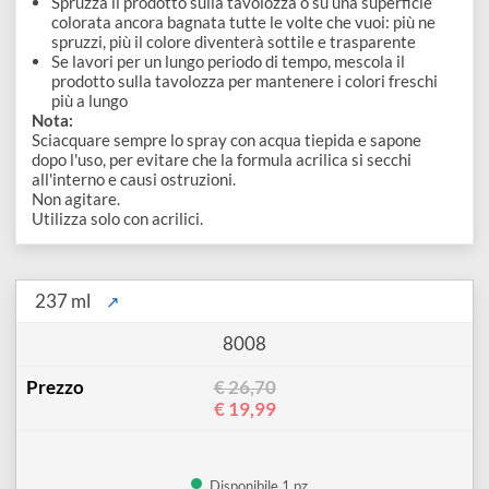
disegno
Migliora la miscelazione dei colori quando applicato sulla
superficie pittorica.
Accessori
Ideale per climi secchi e caldi.
Come si utilizza?
Spruzza il prodotto sulla tavolozza o su una superficie
colorata ancora bagnata tutte le volte che vuoi: più ne
spruzzi, più il colore diventerà sottile e trasparente
Se lavori per un lungo periodo di tempo, mescola il
prodotto sulla tavolozza per mantenere i colori freschi
più a lungo
Nota:
Sciacquare sempre lo spray con acqua tiepida e sapone
dopo l'uso, per evitare che la formula acrilica si secchi
all'interno e causi ostruzioni.
Non agitare.
Utilizza solo con acrilici.
237 ml
↗