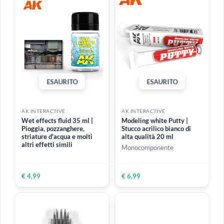
AK INTERACTIVE
AK INTERACTIVE
Splatter effects Wet
Oif Oef Streaking effects
Ground 100 ml | Effetto per
35 ml | Effetto per creare
creare schizzi di terreno
striature su veicoli chiari
bagnato
€ 8,80
€ 7,99
€ 4,20