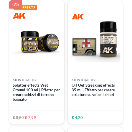
ESAURITO
AK INTERACTIVE
AK INTERACTIVE
Water Gel Pacific Blue 250
Splatter effects Dry Mud
ml | Gel denso imitazione
100 ml | Effetto per creare
acque Oceano Pacifico e
terreno e fango secco
acque aperte
€ 12,80
€ 9,99
€ 8,80
€ 7,99
-9%