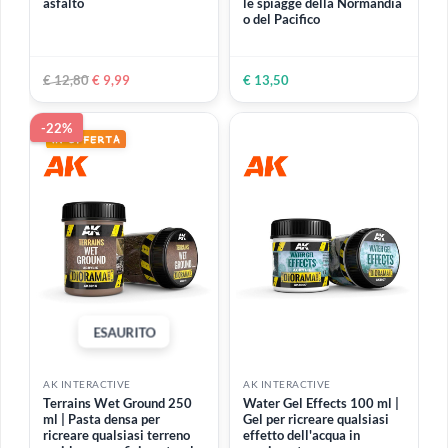
AK INTERACTIVE
AK INTERACTIVE
Splatter Effects Dirt 100
Ice Sparkles 100 ml |
ml | Effetto per creare
Prodotto da utilizzare in
splatter e texture su veicoli
veicoli accessori o diorami
diorami e vignette
per creare effetto neve
€ 9,80
€ 8,80
€ 7,99
-22%
ESAURITO
ESAURITO