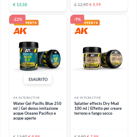
ESAURITO
ESAURITO
AK INTERACTIVE
AK INTERACTIVE
Terrains Concrete 250 ml |
Terrains Muddy Ground
Pasta densa per creare
250 ml | Pasta densa per
effetto cemento
ricreare superfici fangose ​​
spesse e riccamente
strutturate
€ 12,80
€ 9,99
€ 12,80
€ 9,99
-22%