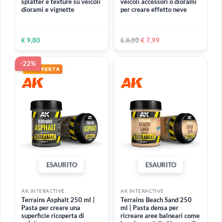
Wet Cackle Effects 100 ml
Splatter Effects Wet Mud
| Effetto per creare
100 ml | Effetto per creare
pavimenti craquelé bagnati
schizzi di fango bagnato su
veicoli diorami e vignette
€ 12,80
€ 9,80
-9%