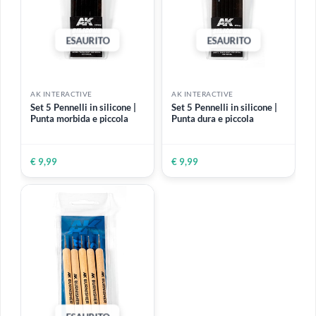
ESAURITO
ESAURITO
AK INTERACTIVE
AK INTERACTIVE
Sandpaper grana 1500 |
Sandpaper grana 1000 |
Carta abrasiva ad acqua 11
Carta abrasiva ad acqua 11
x 1 cm
x 1 cm
50 strisce
50 strisce
€ 5,80
€ 5,80