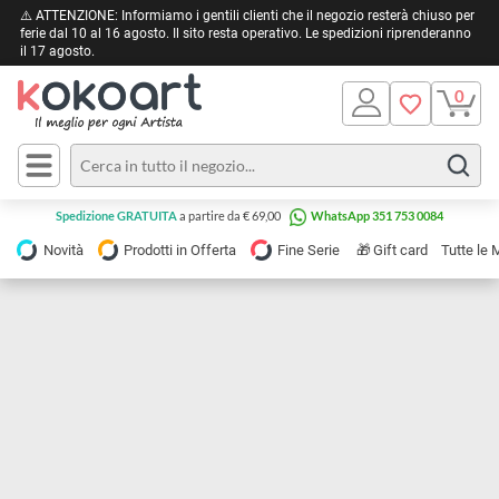
⚠️ ATTENZIONE: Informiamo i gentili clienti che il negozio resterà chiuso 
ferie dal 10 al 16 agosto. Il sito resta operativo. Le spedizioni riprendera
il 17 agosto.
Pittura
Olio
Acrilico
Tele e
Spedizione GRATUITA
a partire da € 69,00
WhatsApp 351 753 0084
Carta
Acquerello
da
🎁
Novità
Prodotti in Offerta
Fine Serie
Gift card
Tu
pittura
Tempera
Tele
Colori
Listelli
Disegno e
per
Cartoleria
e
Stoffa
Matite
Supporti
e
e
Carta