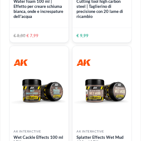
Autolivellante e molto
resistente
€ 9,90
€ 13,90
-9%
ESAURITO
AK INTERACTIVE
AK INTERACTIVE
Water foam 100 ml |
Cutting tool high carbon