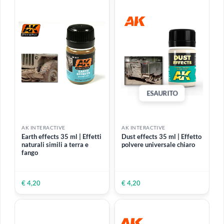
ESAURITO
ESAURITO
AK INTERACTIVE
AK INTERACTIVE
Dark and Dray Crackle
Splatter effects Stirred
effects 100 ml | Effetto per
Earth 100 ml | Effetto per
creare un terreno spaccato
creare splash e schizzi
€ 12,80
€ 8,80
€ 7,99
-9%