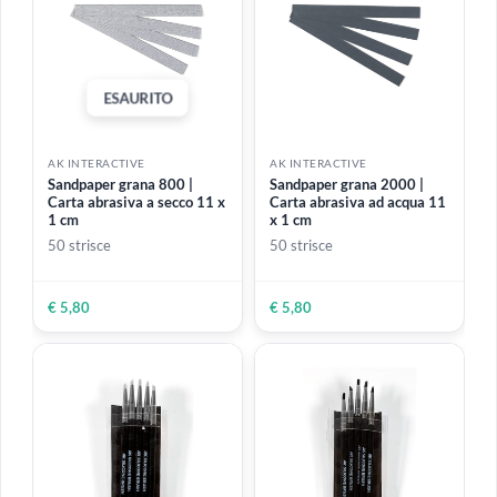
ESAURITO
ESAURITO
AK INTERACTIVE
AK INTERACTIVE
Pinzette in metallo di
Wet Sandpaper grana 2500
precisione dritte
| Set carta abrasiva ad
acqua 9,5 x 23 cm
3 fogli
€ 4,99
€ 3,40