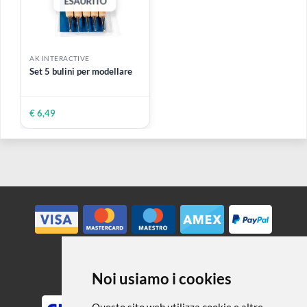
ESAURITO
AK INTERACTIVE
AK INTERACTIVE
Sandpaper grana 800 |
Sandpaper grana 2000 |
Carta abrasiva a secco 11 x
Carta abrasiva ad acqua 11
1 cm
x 1 cm
50 strisce
50 strisce