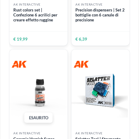
€ 8,80
€ 7,99
€ 16,50
ESAURITO
AK INTERACTIVE
AK INTERACTIVE
Rust colors set |
Precision dispensers | Set 2
Confezione 6 acrilici per
bottiglie con 6 canule di
creare effetto ruggine
precisione