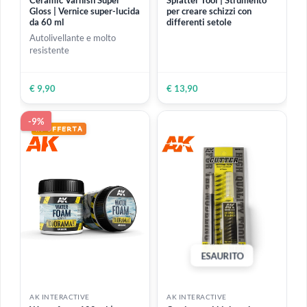
€ 19,99
€ 6,39
ESAURITO
AK INTERACTIVE
AK INTERACTIVE
Ceramic Varnish Super
Splatter Tool | Strumento
Gloss | Vernice super-lucida
per creare schizzi con
da 60 ml
differenti setole