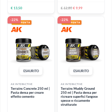
ESAURITO
ESAURITO
AK INTERACTIVE
AK INTERACTIVE
Snow Microballoons 100
Water Gel Transparent 250
ml | Texture di neve
ml | Gel per replicare acqua
farinosa
trasparente
€ 8,80
€ 7,99
€ 12,80
€ 9,99
-22%