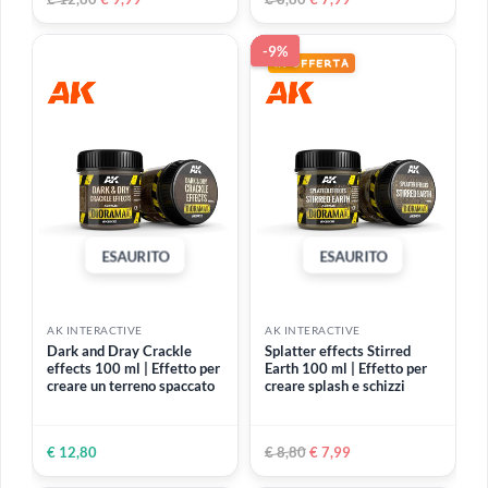
ESAURITO
AK INTERACTIVE
AK INTERACTIVE
Water Gel Swamp Green
Terrains Snow 250 ml |
250 ml | Gel denso
Texture effetto neve
marrone-verde per
imitazione acque paludose
€ 13,50
€ 12,80
€ 9,99
-22%
-9%