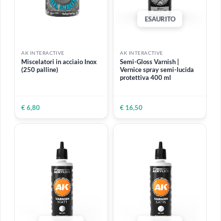
In silicone
(2)
Spray
(2)
Stucco
(1)
ESAURITO
AK INTERACTIVE
AK INTERACTIVE
Miscelatori in acciaio Inox
Semi-Gloss Varnish |
(250 palline)
Vernice spray semi-lucida
protettiva 400 ml
€ 6,80
€ 16,50