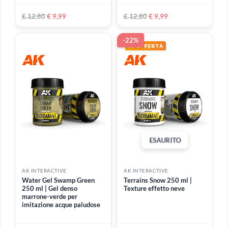
ESAURITO
AK INTERACTIVE
AK INTERACTIVE
Water Atlantic Blue 250 ml
Terrains Dry Ground 250
| Gel per imitare le acque
ml | Pasta per ricreare
dell'Oceano Atlantico e il
qualsiasi terreno asciutto o
mare aperto
superficie naturale arida
€ 13,50
€ 12,80
€ 9,99
-22%
-22%