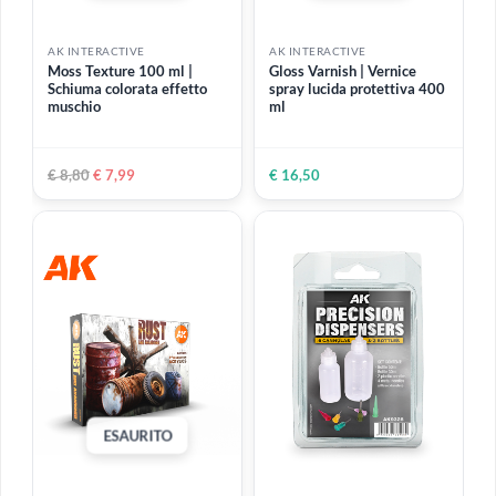
€ 11,30
€ 6,70
-9%
ESAURITO
ESAURITO
AK INTERACTIVE
AK INTERACTIVE
Moss Texture 100 ml |
Gloss Varnish | Vernice
Schiuma colorata effetto
spray lucida protettiva 400
muschio
ml