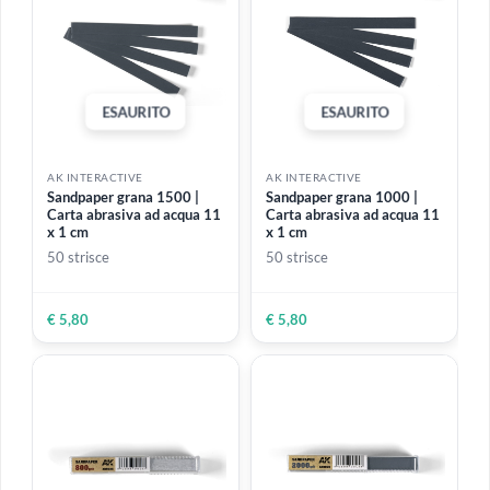
ESAURITO
AK INTERACTIVE
AK INTERACTIVE
Set 5 Pennelli in silicone |
Carving & Modeling Tools |
Punta dura e media
Set deluxe di attrezzi di
precisione
€ 9,99
€ 17,50