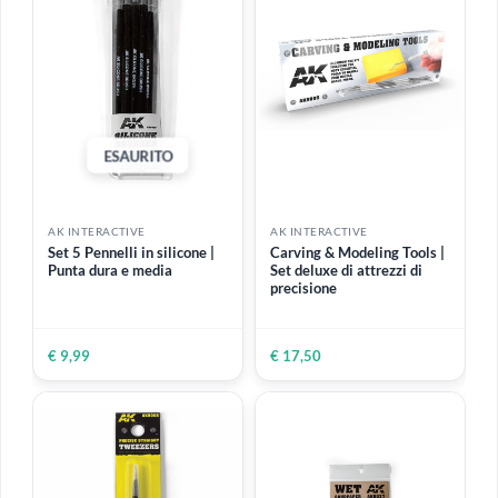
ESAURITO
AK INTERACTIVE
AK INTERACTIVE
Earth effects 35 ml | Effetti
Dust effects 35 ml | Effetto
naturali simili a terra e
polvere universale chiaro
fango
€ 4,20
€ 4,20