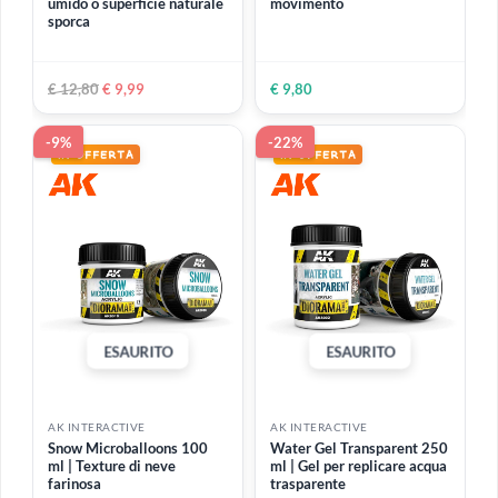
AK INTERACTIVE
AK INTERACTIVE
Terrains Asphalt 250 ml |
Terrains Beach Sand 250
Pasta per creare una
ml | Pasta densa per
superficie ricoperta di
ricreare aree balneari come
asfalto
le spiagge della Normandia
o del Pacifico
€ 12,80
€ 9,99
€ 13,50
-22%