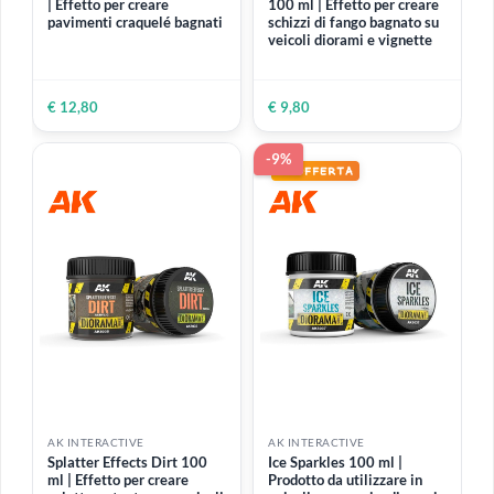
Effetto per creare schiuma
steel | Taglierino di
bianca, onde e increspature
precisione con 20 lame di
dell'acqua
ricambio
€ 8,80
€ 7,99
€ 9,99
AK INTERACTIVE
AK INTERACTIVE