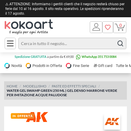
⚠️ ATTENZIONE: Informiamo i gentili clienti che il negozio resterà chiuso 
ferie dal 10 al 16 agosto. Il sito resta operativo. Le spedizioni riprendera
il 17 agosto.
Pittura
Olio
Acrilico
Tele e
Spedizione GRATUITA
a partire da € 69,00
WhatsApp 351 753 0084
Carta
Acquerello
da
🎁
Novità
Prodotti in Offerta
Fine Serie
Gift card
Tu
pittura
Tempera
Tele
Colori
Listelli
HOME
MODELLISMO
PASTE ED EFFETTI SPECIALI
Disegno e
WATER GEL SWAMP GREEN 250 ML | GEL DENSO MARRONE-VERDE
per
Cartoleria
e
PER IMITAZIONE ACQUE PALUDOSE
Stoffa
Matite
Supporti
e
e
Carta