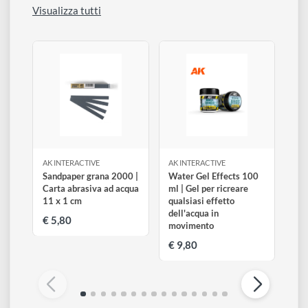
Risultati perfetti in strati da 0,1 a 3 mm.
Può essere diluito con acqua o diluente acrilico per
migliorarne la fluidità. Non è tossico.
Altri prodotti di Ak Interactive
Visualizza tutti
AK INTERACTIVE
AK INTERACTIVE
Sandpaper grana 2000 |
Water Gel Effects 100