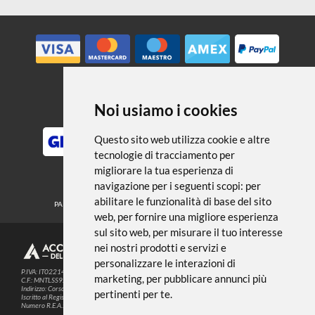
← TORNA A PASTE ED EFFETTI
SPECIALI
Noi usiamo i cookies
METODI DI PAGAMENTO