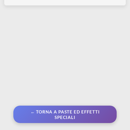
Carta abrasiva ad acqua
ml | Gel per ricreare
11 x 1 cm
qualsiasi effetto
dell'acqua in
€ 5,80
movimento
€ 9,80