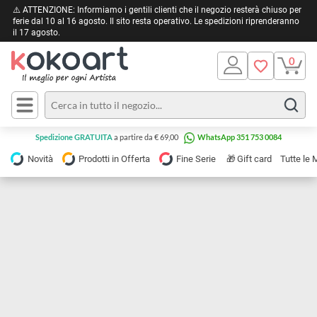
⚠️ ATTENZIONE: Informiamo i gentili clienti che il negozio resterà chiuso 
ferie dal 10 al 16 agosto. Il sito resta operativo. Le spedizioni riprendera
il 17 agosto.
Pittura
Olio
Acrilico
Tele e
Spedizione GRATUITA
a partire da € 69,00
WhatsApp 351 753 0084
Carta
Acquerello
da
🎁
Novità
Prodotti in Offerta
Fine Serie
Gift card
Tu
pittura
Tempera
Tele
Colori
Listelli
Disegno e
per
Cartoleria
e
Stoffa
Matite
Supporti
e
e
Carta