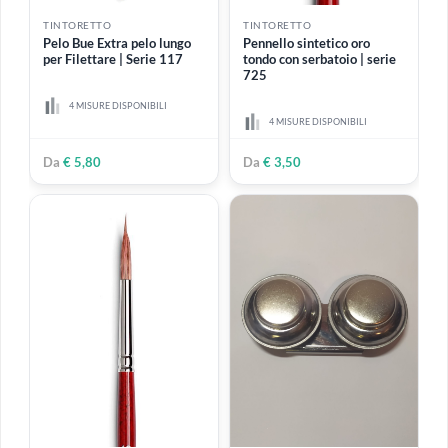
TINTORETTO
TINTORETTO
Pelo Bue Extra pelo lungo
Pennello sintetico oro
per Filettare | Serie 117
tondo con serbatoio | serie
725
4 MISURE DISPONIBILI
4 MISURE DISPONIBILI
Da
€ 5,80
Da
€ 3,50