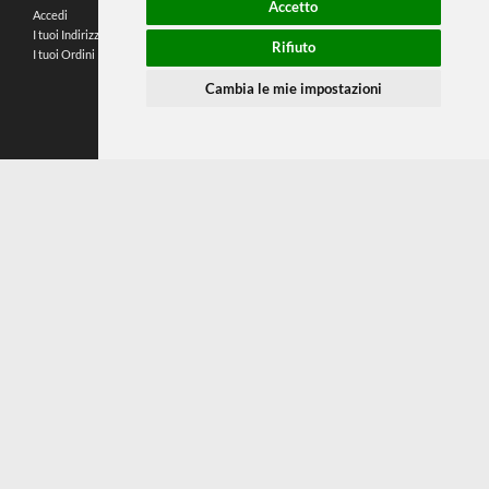
TINTORETTO
Portapennelli telescopico
diametro cm 3,5
€ 5,50