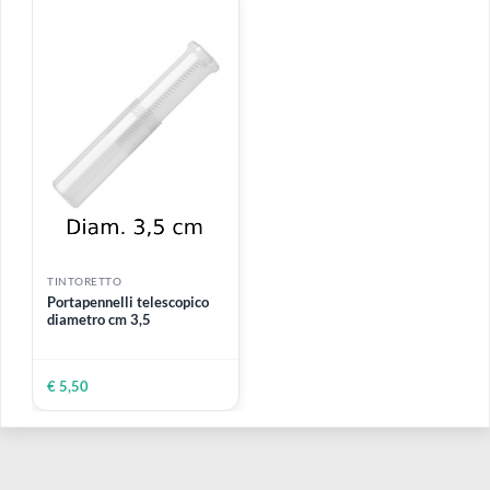
TINTORETTO
TINTORETTO
Ecodiluente 570 vegetale |
Pennellessa Setola Cinese |
Tintorsetto lavatore
Serie 713
Non nocivo, non volatile,
inodore e anallergico
8 MISURE DISPONIBILI
4 VARIANTI DISPONIBILI
Da
€ 11,55
Da
€ 1,50