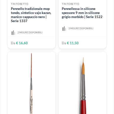
Manico corto
(20)
Manico extra corto
(1)
Manico lungo
(6)
Obliquo
(1)
Olio
(1)
Pennellesse
(2)
Pennelli per filettare
(4)
TINTORETTO
TINTORETTO
Piatto
(3)
Pennello tradizionale mop
Pennellessa in silicone
tondo, sintetico vajo kazan,
spessore 9 mm in silicone
Setola morbida
(18)
manico-cappuccio nero |
grigio morbido | Serie 1522
Serie 1337
Setola naturale
(10)
3 MISURE DISPONIBILI
Setola rigida
(6)
2 MISURE DISPONIBILI
Setola sintetica
(17)
Da
€ 16,60
Da
€ 11,50
Tondo
(8)
Ventaglio
(3)