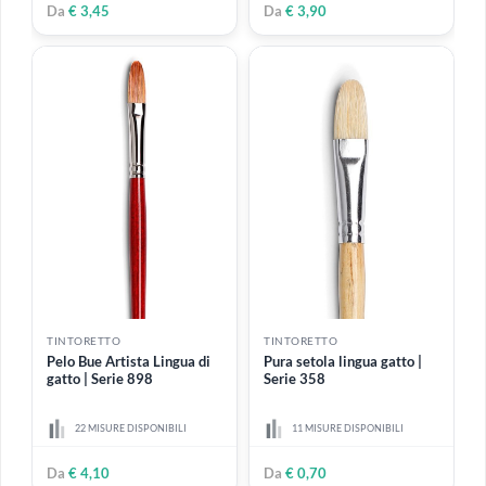
TINTORETTO
TINTORETTO
Sintetico Ambra a spada |
Sintetico Ambra | Pennello
Serie 894
calligrafico - Serie 923
Pennello a spada, sintetico
Manico corto in legno,
ambra, manico corto
verniciato azzurro
3 MISURE DISPONIBILI
2 MISURE DISPONIBILI
Da
€ 3,80
Da
€ 6,99