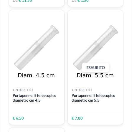
TINTORETTO
TINTORETTO
Pelo Bue Artista Lingua di
Pura setola lingua gatto |
gatto | Serie 898
Serie 358
22 MISURE DISPONIBILI
11 MISURE DISPONIBILI
Da
€ 4,10
Da
€ 0,70