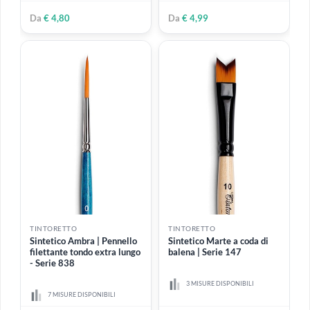
TINTORETTO
TINTORETTO
Sintetico Ambra piatto
Pennello in silicone conico |
angolare | Serie 912
Serie 616
5 MISURE DISPONIBILI
4 MISURE DISPONIBILI
Da
€ 3,10
Da
€ 3,60