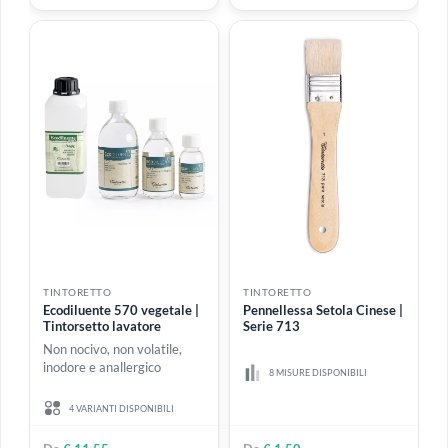
TINTORETTO
TINTORETTO
Pelo Bue Artista Punta
Pelo Bue Artista Piatto |
tonda | Serie 895
Serie 896
23 MISURE DISPONIBILI
22 MISURE DISPONIBILI
Da
€ 3,45
Da
€ 3,90