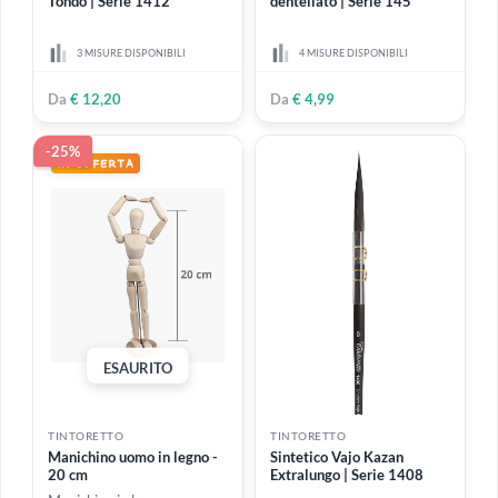
Da
€ 4,00
Da
€ 0,70
TINTORETTO
TINTORETTO
Aquasoft - pelo di capra
Sintetico Marte - piatto
Tondo | Serie 1412
dentellato | Serie 145
3 MISURE DISPONIBILI
4 MISURE DISPONIBILI