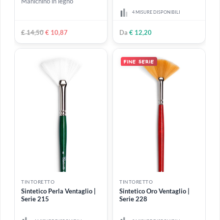
Da
€ 12,20
Da
€ 4,99
-25%
ESAURITO
TINTORETTO
TINTORETTO
Manichino uomo in legno -
Sintetico Vajo Kazan
20 cm
Extralungo | Serie 1408
Manichino in legno