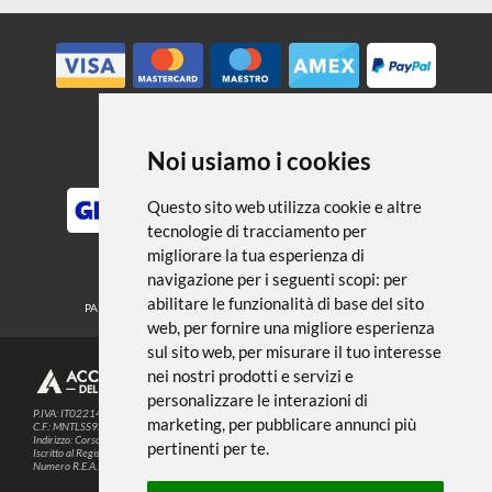
ESAURITO
TINTORETTO
TINTORETTO
Portapennelli telescopico
Portapennelli telescopico
diametro cm 4,5
diametro cm 5,5
€ 6,50
€ 7,80