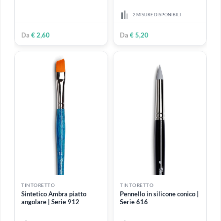
19 MISURE DISPONIBILI
13 MISURE DISPONIBILI
Da
€ 3,20
Da
€ 3,30
TINTORETTO
TINTORETTO
Setola cinese stencil | Serie
Sintetico Ambra a