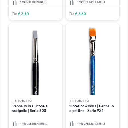
830
ventaglio | Serie 217
Pennello a ventaglio,
sintetico Ambra. Ghiera in
5 MISURE DISPONIBILI
ottone nichelato. Manico
corto di legno verniciato
2 MISURE DISPONIBILI
Da
€ 2,60
Da
€ 5,20