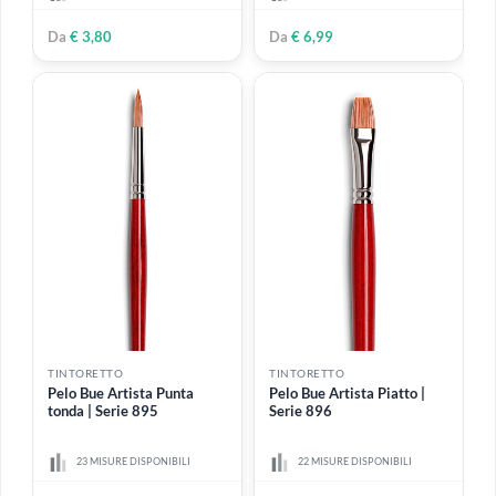
TINTORETTO
TINTORETTO
Sintetico Ambra | Pennello
Sintetico Marte a coda di
filettante tondo extra lungo
balena | Serie 147
- Serie 838
3 MISURE DISPONIBILI
7 MISURE DISPONIBILI
Da
€ 2,99
Da
€ 4,95