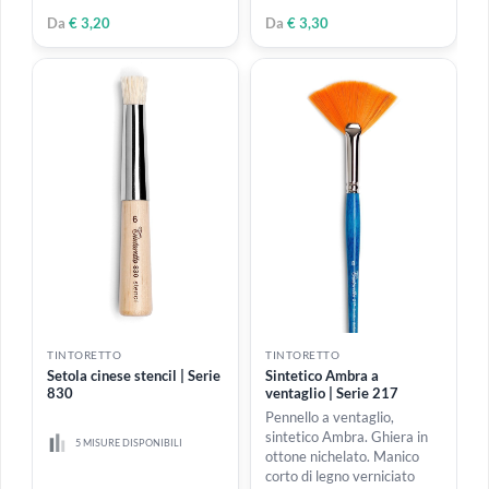
4 MISURE DISPONIBILI
2 MISURE DISPONIBILI
Da
€ 2,80
€ 8,10
TINTORETTO
TINTORETTO
Sintetico Prugna Tondo |
Sintetico Prugna Piatto |
Serie 850/c
Serie 855/c