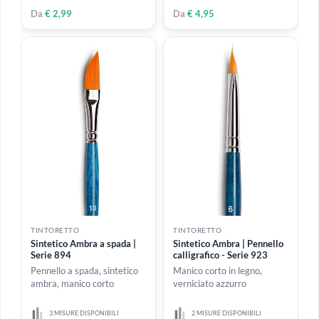
TINTORETTO
TINTORETTO
Pennello in silicone a
Sintetico Ambra | Pennello
scalpello | Serie 608
a pettine - Serie 931
4 MISURE DISPONIBILI
4 MISURE DISPONIBILI
Da
€ 4,80
Da
€ 4,99