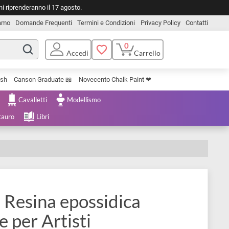
o. Le spedizioni riprenderanno il 17 agosto.
Chi Siamo
Domande Frequenti
Termini e Condizioni
Privacy Pol
0
Carrello
Accedi
Uniposca Brush
Canson Graduate 📖
Novecento Chalk Paint ❤︎
e Cartoleria
Cavalletti
Modellismo
menta e Restauro
Libri
RO | Resina epossidica