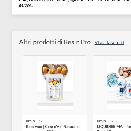
Specifiche Tecniche:
Rapporto di Utilizzo: 100:66 (in peso).
Pot Life:
(150 g a 30°C): 1h20’.
Tempo di Film
(1 mm a 30°C): 6:00’.
Catalisi Completa
: Dopo 48 ore.
Resa
: 1,3 kg/m².
Avvertenze:
Non utilizzare su superfici umide o con coloranti a base d’
Compatibile con coloranti, pigmenti in polvere, coloranti 
aerosol.
Altri prodotti di Resin Pro
Visualizza tut