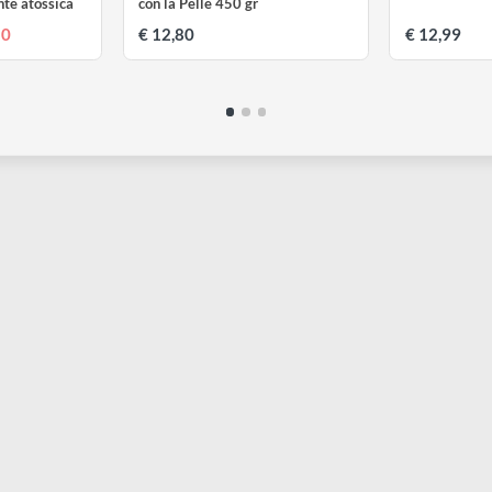
RESIN PRO
R
 – Resina
Alginato per stampi per contatto
S
asparente atossica
con la Pelle 450 gr
€ 15,50
€ 12,80
€