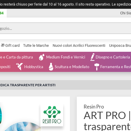
negozio resterà chiuso per ferie dal 10 al 16 agosto. Il sito resta operativ
753 0084
🎁
Serie
Gift card
Tutte le Marche
Nuovi colori Acrilici Fluorescenti
Tele e Carta da pittura
Medium Fondi e Vernici
Disegno 
 e Compositi
Hobbystica
Scultura e Modellato
Ferra
 EPOSSIDICA TRASPARENTE PER ARTISTI
Resin Pro
ART P