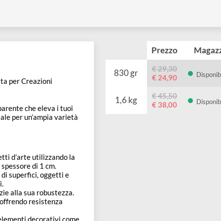
Prezzo
€ 29,30
830 gr
€ 24,90
 Perfetta per Creazioni
€ 45,50
1,6 kg
€ 38,00
e trasparente che eleva i tuoi
one. Ideale per un’ampia varietà