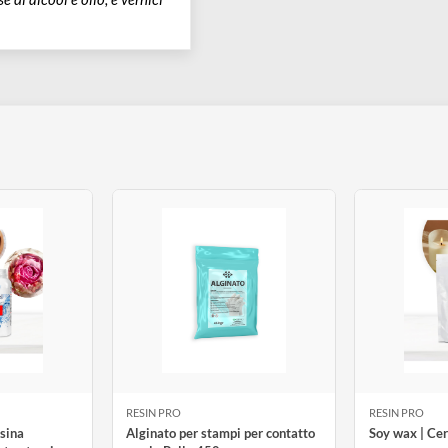
acqua (es. acrilici).
a base di alcool e olio, e vernici
ti