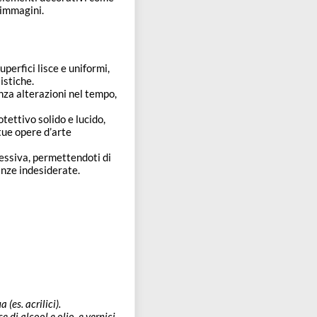
i oggetti d’arte utilizzando la
o a uno spessore di 1 cm.
imento di superfici, oggetti e
vassoi.
ri grazie alla sua robustezza.
esina, offrendo resistenza
ssare elementi decorativi come
ampe e immagini.
ere superfici lisce e uniformi,
ze artistiche.
ne senza alterazioni nel tempo,
to protettivo solido e lucido,
he le tue opere d’arte
ne eccessiva, permettendoti di
escolanze indesiderate.