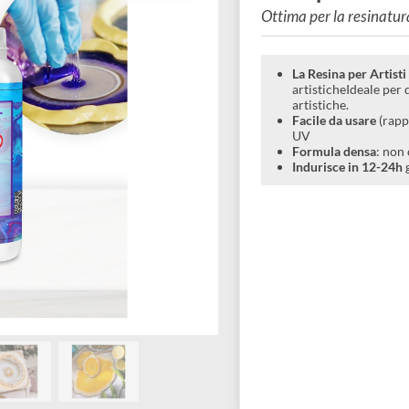
traspa
Ottima per la
La Resina
artistich
artistiche
Facile da
UV
Formula 
Indurisc