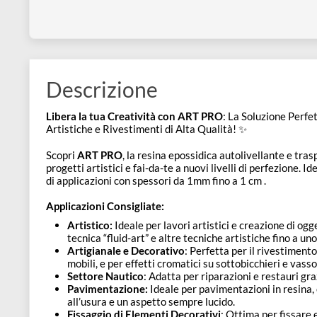
disegno
RESIN PRO
LIQUIDISSIMA – Resina
Accessori
Epossidica trasparente atossica
Da
€ 15,50
€ 18,25
Descrizione
Libera la tua Creatività con ART PRO
: La Soluzione
Artistiche e Rivestimenti di Alta Qualità! ✨
Scopri
ART PRO
, la resina epossidica autolivellante 
progetti artistici e fai-da-te a nuovi livelli di perfezi
di applicazioni con spessori da 1mm fino a 1 cm .
Applicazioni Consigliate: