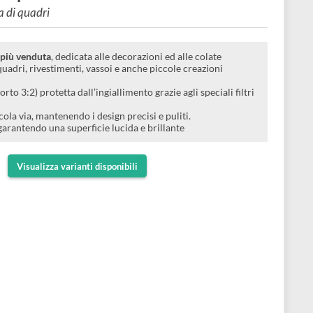
rente per Artisti
 resinatura di quadri
 per Artisti più venduta
, dedicata alle decorazioni ed alle colate
eIdeale per quadri, rivestimenti, vassoi e anche piccole creazioni
.
 usare
(rapporto 3:2) protetta dall’ingiallimento grazie agli speciali f
densa
: non cola via, mantenendo i design precisi e puliti.
e in 12-24h
garantendo una superficie lucida e brillante
Visualizza varianti disponibili