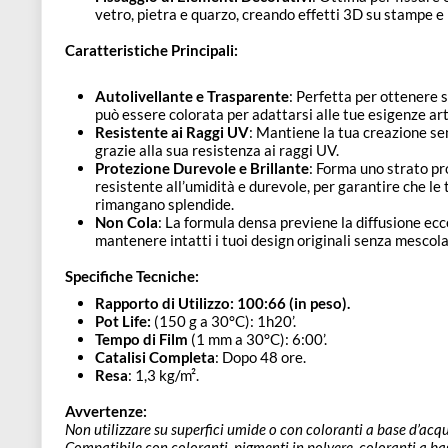
Artistico:
Ideale per lavori artistici e creazione d
tecnica “fluid-art” e altre tecniche artistiche fin
Artigianale e Decorativo
: Perfetta per il rivest
mobili, e per effetti cromatici su sottobicchieri e 
Settore Nautico
: Adatta per riparazioni e restau
Pavimentazione:
Ideale per pavimentazioni in r
all’usura e un aspetto sempre lucido.
Fissaggio di Elementi Decorativi
: Ottima per fi
vetro, pietra e quarzo, creando effetti 3D su st
Caratteristiche Principali:
Autolivellante e Trasparente
: Perfetta per otten
può essere colorata per adattarsi alle tue esigen
Resistente ai Raggi UV
: Mantiene la tua creazio
grazie alla sua resistenza ai raggi UV.
Protezione Durevole e Brillante
: Forma uno stra
resistente all’umidità e durevole, per garantire c
rimangano splendide.
Non Cola
: La formula densa previene la diffusio
mantenere intatti i tuoi design originali senza m