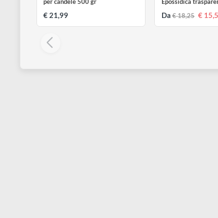
RESIN PRO
RESIN PRO
Bees wax | Cera d’Api Naturale
LIQUIDISSIMA
per candele 500 gr
Epossidica tr
€ 21,99
Da
€ 18,25