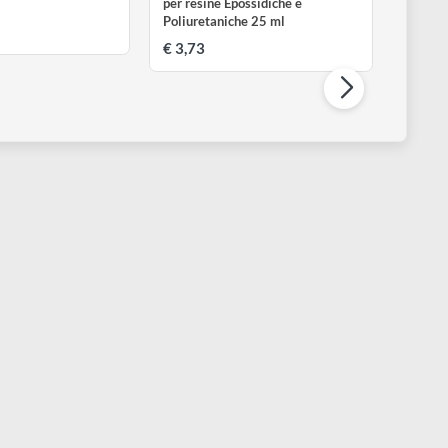
ESIN PRO
RESIN PRO
oy wax | Cera di Soia 1 kg
Colorfun per resina | Colorant
per resine Epossidiche e
Poliuretaniche 25 ml
 12,99
€ 3,73