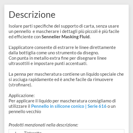
disegno
COLLEZIONI:
Accessori
Acquerello
Liquido per mascheratura
Descrizione
Isolare parti specifiche del supporto di carta, senza usare
un pennello e mascherare i dettagli più piccoli è più facile
ed efficiente con
Sennelier Masking Fluid
.
L'applicatore consente di estrarre le linee direttamente
dalla bottiglia come uno strumento da disegno.
Con punta in metallo extra fine per disegnare linee
ultrasottili e impostare punti accentuati.
La penna per mascheratura contiene un liquido speciale ch
si asciuga rapidamente ed è anche facile da rimuovere
(strofinare).