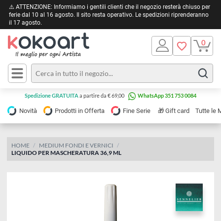
⚠️ ATTENZIONE: Informiamo i gentili clienti che il negozio resterà chiuso 
ferie dal 10 al 16 agosto. Il sito resta operativo. Le spedizioni riprendera
il 17 agosto.
Pittura
Olio
Acrilico
Tele e
Spedizione GRATUITA
a partire da € 69,00
WhatsApp 351 753 0084
Carta
Acquerello
da
🎁
Novità
Prodotti in Offerta
Fine Serie
Gift card
Tu
pittura
Tempera
Tele
Colori
Listelli
HOME
MEDIUM FONDI E VERNICI
Disegno e
LIQUIDO PER MASCHERATURA 36,9 ML
per
Cartoleria
e
Stoffa
Matite
Supporti
e
e
Carta