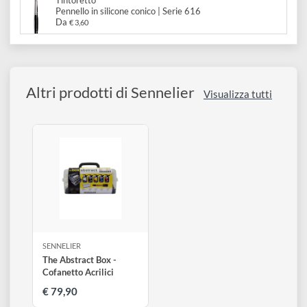
Applicazione:
Per applicare il liquido per mascheratura consigliamo di
utilizzare il
Pennello in silicone conico | Serie 616
o un
pennello vecchio
Prodotti menzionati nella descrizione:
Tintoretto
Pennello in silicone conico | Serie 616
Da
€ 3,60
Altri prodotti di Sennelier
Visualizza tutti