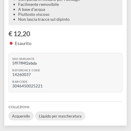
e
Scrapbooking
preparatori
linoleografia
Quaderni
Gomme
Diluenti
Liquido mascheratura
Effetti
di
Pigmenti
e
Con punta in metallo per i dettagli
Additivi
Cere
Facilmente removibile
decorativi
superficie
raccoglitori
Accessori
A base d'acqua
Tessuti
e
Piuttosto viscoso
Vernici
Colle
Non lascia tracce sul dipinto
tecnici
stucchi
di
e
Stampi
€ 12,20
Vernici
finitura
scotch
Coloranti
Esaurito
e
Colle
Portamatite
Accessori
impregnanti
Stucchi
Album
SKU VARIANTE
Open
5f97ff4f2ebda
Doratura
Accessori
e
REFERENCE CODE
Bezel
14260037
Accessori
fogli
BARCODE
3046450025221
da