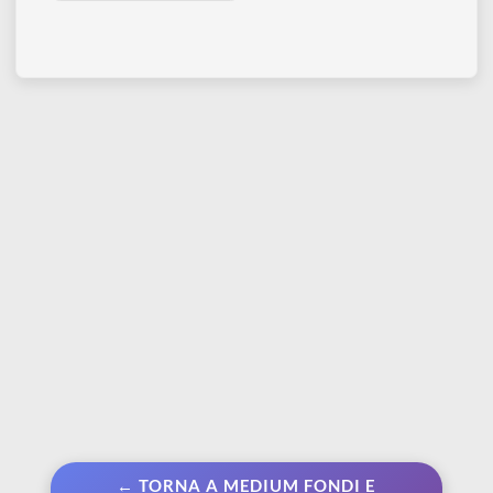
SENNELIER
The Abstract Box -
Cofanetto Acrilici
€ 79,90