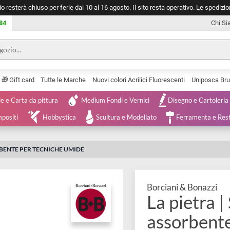
negozio resterà chiuso per ferie dal 10 al 16 agosto. Il sito resta operativ
753 0084
🎁
Serie
Gift card
Tutte le Marche
Nuovi colori Acrilici Fluorescenti
Tele e Carta da pittura
Medium Fondi e Vernici
Disegno 
 e Compositi
Hobbystica
Scultura e Modellato
Ferra
 ASSORBENTE PER TECNICHE UMIDE
Borciani & 
La pi