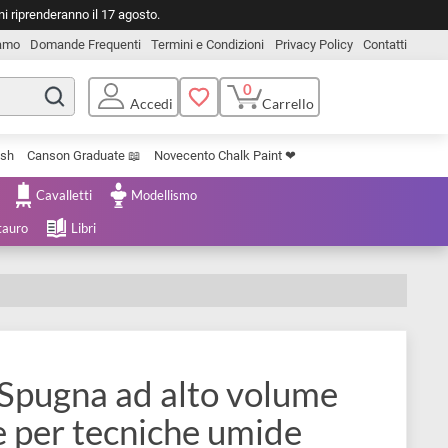
o. Le spedizioni riprenderanno il 17 agosto.
Chi Siamo
Domande Frequenti
Termini e Condizioni
Privacy Pol
0
Carrello
Accedi
Uniposca Brush
Canson Graduate 📖
Novecento Chalk Paint ❤︎
e Cartoleria
Cavalletti
Modellismo
menta e Restauro
Libri
Bonazzi
etra | Spugna ad alto volume