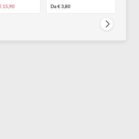
ORCIANI & BONAZZI
BORCIANI & BONAZZI
nico Infinito | IL MINI punta
Unico Off-White Piatto | Serie
onda | Serie 855
831
Da
€ 15,90
Da € 3,80
€ 21,50