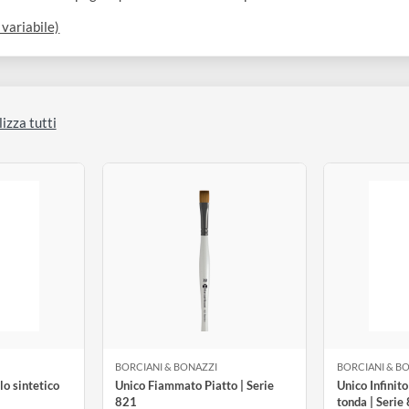
ennello dopo averlo intinto in acqua e colore.
i di colore. L’indurimento una volta asciutta è normale e consent
re leggermente la spugna quindi strofinare la superficie della ta
iduale variabile)
Visualizza tutti