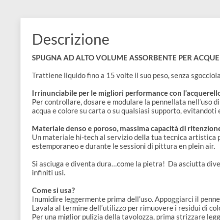
e
Scrapbooking
preparatori
linoleografia
Quaderni
Gomme
Diluenti
Effetti
di
Pigmenti
e
Additivi
Cere
decorativi
superficie
raccoglitori
Accessori
Tessuti
e
Vernici
Colle
Descrizione
tecnici
stucchi
di
e
Stampi
Vernici
SPUGNA AD ALTO VOLUME ASSORBENTE PER AC
finitura
scotch
Coloranti
e
Trattiene liquido fino a 15 volte il suo peso, senza sg
Colle
Portamatite
Accessori
impregnanti
Irrinunciabile per le migliori performance con l’acqu
Stucchi
Album
Per controllare, dosare e modulare la pennellata nell’u
Open
Doratura
acqua e colore su carta o su qualsiasi supporto, evita
Accessori
e
Bezel
Accessori
Materiale denso e poroso, massima capacità di rite
fogli
Un materiale hi-tech al servizio della tua tecnica arti
estemporaneo e durante le sessioni di pittura en plein
da
Si asciuga e diventa dura…come la pietra! Da asciutta