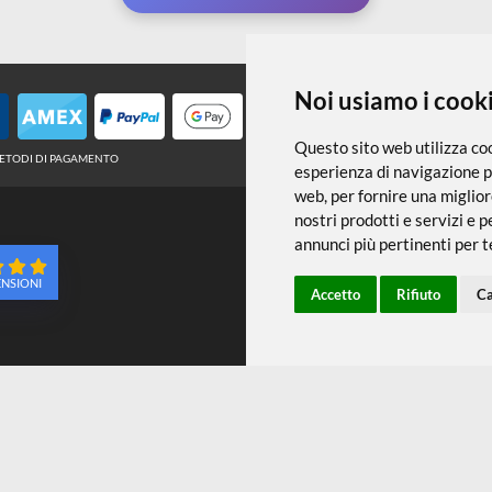
← TORNA A PENNELLI
Noi usiamo
Questo sito web 
METODI DI PAGAMENTO
esperienza di na
web
,
per fornire
nostri prodotti e
annunci più pert