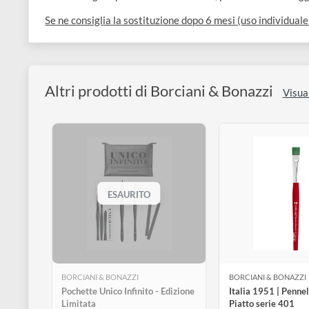
disegno
infiniti usi.
Accessori
Come si usa?
Inumidire leggermente prima dell’uso. Appoggiarci il p
Lavala al termine dell’utilizzo per rimuovere i residu
Per una miglior pulizia della tavolozza, prima strizza
Se ne consiglia la sostituzione dopo 6 mesi (uso indiv
Altri prodotti di Borciani & Bonazzi
ESAURITO