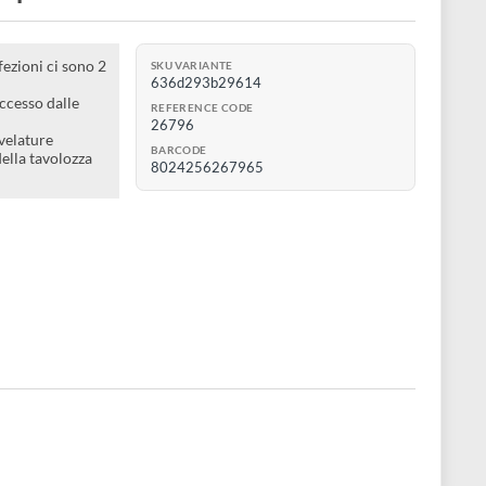
bente per tecniche umide
no delle confezioni ci sono 2
SKU VARIANTE
636d293b29614
’acqua in eccesso dalle
REFERENCE CODE
l pennello
26796
r ritocchi e velature
BARCODE
r la pulizia della tavolozza
8024256267965
so