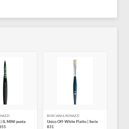
e un migliore assorbimento dell’acqua durante il successivo utili
volozza.