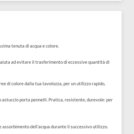
 pennelli
 una grandissima tenuta di acqua e colore.
 accessorio aiuta ad evitare il trasferimento di eccessive quanti
idamente aree di colore dalla tua tavolozza, per un utilizzo rapid
te nel tuo astuccio porta pennelli. Pratica, resistente, durevol