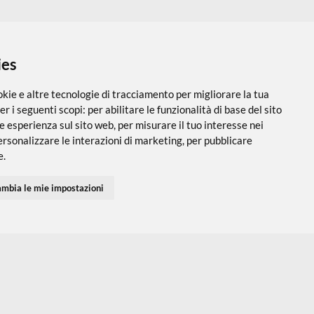
 i cookies
utilizza cookie e altre tecnologie di tracciamento per migliorare
PARTNER SPEDIZIONI
SEGUICI SUI SOCIAL
vigazione per i seguenti scopi:
per abilitare le funzionalità di ba
 una migliore esperienza sul sito web
,
per misurare il tuo interes
 servizi e personalizzare le interazioni di marketing
,
per pubblic
Accedi
Chi Siamo
I tuoi Indirizzi
Domande Freq
inenti per te
.