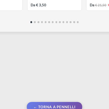
ONAZZI
BORCIANI & BONAZZI
B
Pennello sintetico
Unico Fiammato Piatto | Serie
U
401
821
t
Da € 3,50