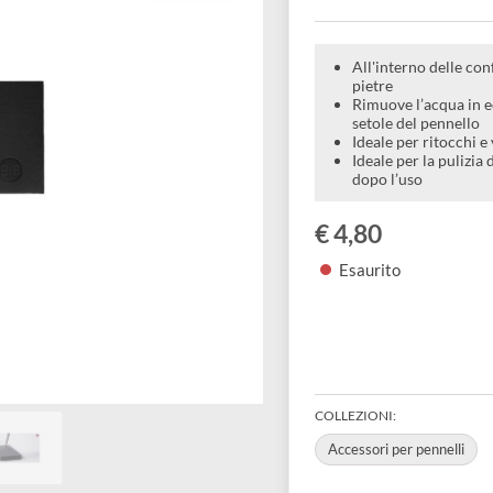
assor
All'inter
pietre
Rimuove l
setole de
Ideale pe
Ideale pe
dopo l’u
€ 4,80
Esaurito