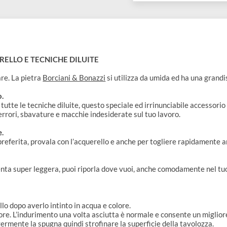
COLLEZIONI:
Accessori per
QUERELLO E TECNICHE DILUITE
occiolare. La pietra
Borciani & Bonazzi
si utilizza da umida ed ha
erello.
so di tutte le tecniche diluite, questo speciale ed irrinunciabile
ndoti errori, sbavature e macchie indesiderate sul tuo lavoro.
nzione.
stica preferita, provala con l’acquerello e anche per togliere rap
 air.
 diventa super leggera, puoi riporla dove vuoi, anche comodamen