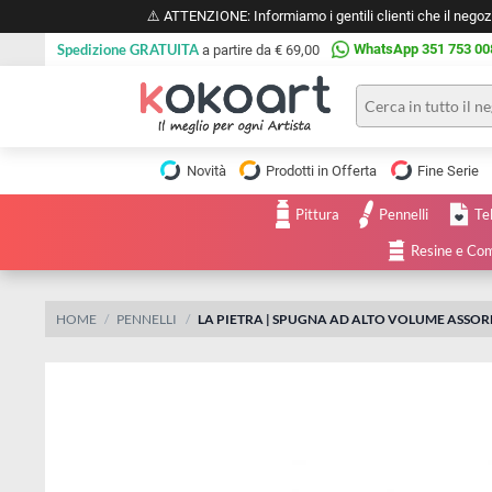
⚠️ ATTENZIONE: Informiamo i gentili clienti che il 
Spedizione GRATUITA
WhatsApp 351 
a partire da € 69,00
Pittura
Olio
Novità
Prodotti in Offerta
Fine 
Acrilico
Tele e
Pittura
Pennelli
Carta
Acquerello
da
Resine
pittura
Tempera
Tele
Colori
Listelli
HOME
PENNELLI
LA PIETRA | SPUGNA AD ALTO VOLUME
Disegno e
per
Cartoleria
e
Stoffa
Matite
Supporti
e
e
Carta