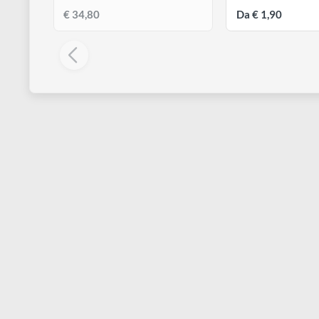
BORCIANI & BONAZZI
BORCIANI & B
Pochette Unico Infinito - Edizione
Italia 1951 | 
Limitata
Piatto serie 
€ 34,80
Da € 1,90