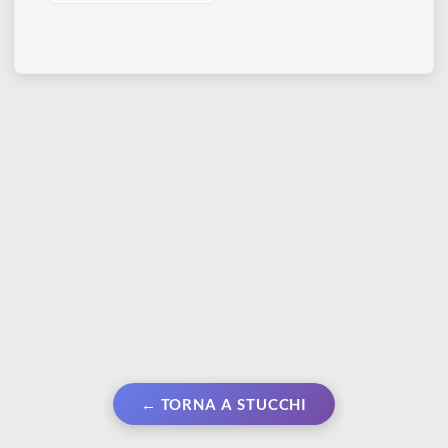
BORDER MODEL
Border Masking Tape |
Nastro carta 12 mm
€ 3,40