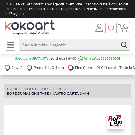
⚠️ ATTENZIONE: Informiamo i gentili clienti che il negozio resterà chiuso 
ferie dal 10 al 16 agosto. Il sito resta operativo. Le spedizioni riprendera
il 17 agosto.
Pittura
Olio
Acrilico
Tele e
Spedizione GRATUITA
a partire da € 69,00
WhatsApp 351 753 0084
Carta
Acquerello
da
🎁
Novità
Prodotti in Offerta
Fine Serie
Gift card
Tu
pittura
Tempera
Tele
Colori
Listelli
HOME
MODELLISMO
STUCCHI
Disegno e
BORDER MASKING TAPE | NASTRO CARTA 6 MM
per
Cartoleria
e
Stoffa
Matite
Supporti
e
e
Carta