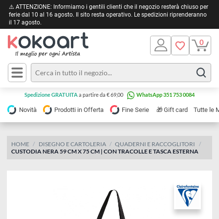
⚠️ ATTENZIONE: Informiamo i gentili clienti che il negozio resterà chiuso 
ferie dal 10 al 16 agosto. Il sito resta operativo. Le spedizioni riprendera
il 17 agosto.
Pittura
Olio
Acrilico
Tele e
Spedizione GRATUITA
a partire da € 69,00
WhatsApp 351 753 0084
Carta
Acquerello
da
🎁
Novità
Prodotti in Offerta
Fine Serie
Gift card
Tu
pittura
Tempera
Tele
Colori
Listelli
HOME
DISEGNO E CARTOLERIA
QUADERNI E RACCOGLITORI
Disegno e
CUSTODIA NERA 59 CM X 75 CM | CON TRACOLLE E TASCA ESTERNA
per
Cartoleria
e
Stoffa
Matite
Supporti
e
e
Carta