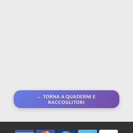
Cotone - Grana fine e
torchon
grossa
€ 37,00
€ 46,93
Da € 7,99