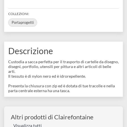
disegno
632b1792159bd
REFERENCE CODE
Accessori
90130C
BARCODE
3329680901306
COLLEZIONI:
Portaprogetti
Descrizione
Custodia a sacca perfetta per il trasporto di cartelle da disegn
disegni, portfolio, utensili per pittura e altri articoli di belle
arti.
Il tessuto è di nylon nero ed è idrorepellente.
Presenta la chiusura con zip ed è dotata di tue tracolle e nella