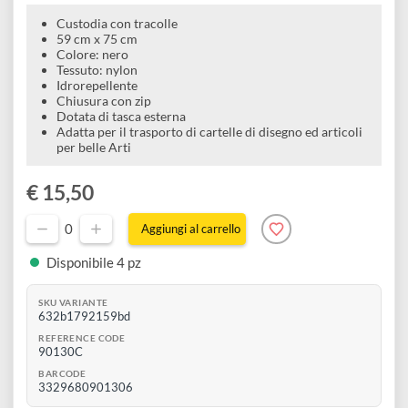
tracolle e tasca esterna
e
Scrapbooking
preparatori
linoleografia
Quaderni
Perfetto per album da disegno
Gomme
Diluenti
Effetti
di
Pigmenti
e
Additivi
Cere
decorativi
superficie
raccoglitori
Accessori
Custodia con tracolle
Tessuti
59 cm x 75 cm
e
Vernici
Colore: nero
Colle
tecnici
Tessuto: nylon
stucchi
di
Idrorepellente
e
Stampi
Chiusura con zip
Vernici
finitura
Dotata di tasca esterna
scotch
Coloranti
Adatta per il trasporto di cartelle di disegno ed articoli
e
Colle
per belle Arti
Portamatite
Accessori
impregnanti
Stucchi
Album
€ 15,50
Open
Doratura
Accessori
e
Bezel
0
Aggiungi al carrello
Accessori
fogli
Disponibile 4 pz
da
SKU VARIANTE