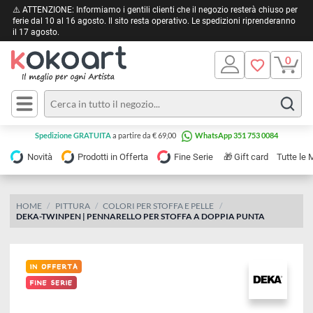
⚠️ ATTENZIONE: Informiamo i gentili clienti che il negozio resterà chiuso 
ferie dal 10 al 16 agosto. Il sito resta operativo. Le spedizioni riprendera
il 17 agosto.
Pittura
Olio
Acrilico
Tele e
Spedizione GRATUITA
a partire da € 69,00
WhatsApp 351 753 0084
Carta
Acquerello
da
🎁
Novità
Prodotti in Offerta
Fine Serie
Gift card
Tu
pittura
Tempera
Tele
Colori
Listelli
HOME
PITTURA
COLORI PER STOFFA E PELLE
Disegno e
DEKA-TWINPEN | PENNARELLO PER STOFFA A DOPPIA PUNTA
per
Cartoleria
e
Stoffa
Matite
Supporti
e
e
Carta