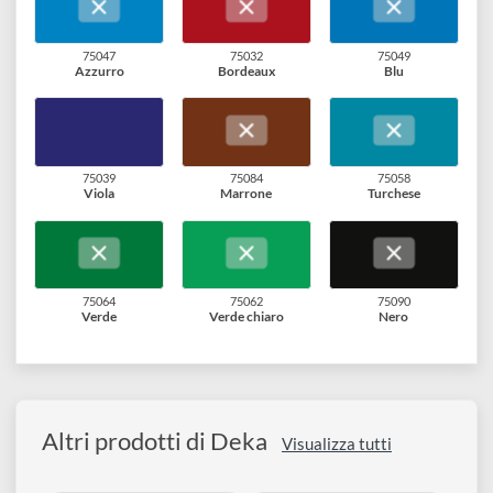
75004
75005
75019
Giallo limone
Giallo
Rosso
75020
75029
75037
Rosso carminio
Rosa
Ametista
75047
75032
75049
Azzurro
Bordeaux
Blu
75039
75084
75058
Viola
Marrone
Turchese