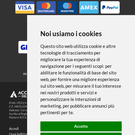
← TORNA A COLORI PER STOFFA E
PELLE
Noi usiamo i cookies
METODI DI PAGAMENTO