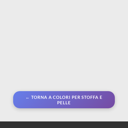
| Colore per stoffe
| Colore coprente per
chiare
stoffe scure
€ 5,90
€ 6,50