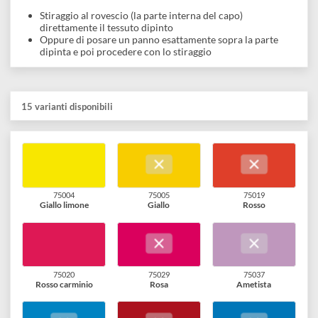
Togliete il tappo fate il vostro disegno, stirate e il vostro lavor
è finito!
DEKA TwinPen un modo facile e divertente per vivere i colori.
Nota
Dopo stesura ed asciugatura all'aria del colore è necessario il
fissaggio tramite calore, si consiglia quindi:
Stiraggio al rovescio (la parte interna del capo)
direttamente il tessuto dipinto
Oppure di posare un panno esattamente sopra la parte
dipinta e poi procedere con lo stiraggio
15 varianti disponibili