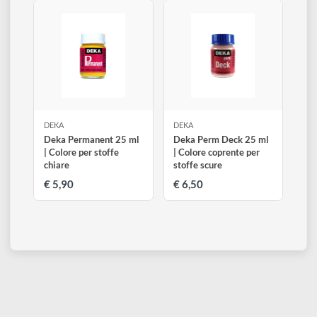
75064
75062
75090
Verde
Verde chiaro
Nero
Altri prodotti di Deka
Visualizza tutti
DEKA
DEKA
Deka Permanent 25 ml
Deka Perm Deck 25 ml