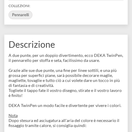
disegno
Naturalmente a base d’acqua!
Accessori
Visualizza varianti disponibili
COLLEZIONI:
Pennarelli
Descrizione
A due punte, per un doppio divertimento, ecco DEKA TwinPen
il pennarello per stoffa e seta, facilissimo da usare.
Grazie alle sue due punte, una fine per linee sottili, e una più
grossa per superfici piane, sarà possibile decorare maglie,
magliette, tovaglie e tutto ciò a cui volete dare un tocco in più
di fantasia e di creatività.