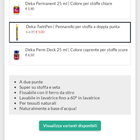
doppia punta
e
Scrapbooking
preparatori
linoleografia
Quaderni
Gomme
Diluenti
Effetti
di
Scegli il formato:
Pigmenti
e
Additivi
Cere
Deka Permanent 25 ml | Colore per stoffe chiare
decorativi
superficie
raccoglitori
Accessori
€ 5,90
Tessuti
e
Vernici
Colle
tecnici
stucchi
Deka-TwinPen | Pennarello per stoffa a doppia punta
di
e
€ 6,30
€ 5,00
Stampi
Vernici
finitura
scotch
Coloranti
e
Deka Perm Deck 25 ml | Colore coprente per stoffe scure
Colle
Portamatite
€ 6,50
Accessori
impregnanti
Stucchi
Album
Open
Doratura
Accessori
e
Bezel
Accessori
A due punte
fogli
Super su stoffa e seta
Fissabile con il ferro da stiro
da
Lavabile in lavatrice fino a 60° in lavatrice
Per tessuti naturali