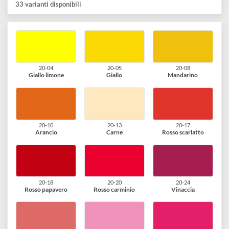
bene ed in profondità.
Una volta essiccato, stirare al rovescio oppure con un panno
sopra (non con il ferro direttamente sul colore).
Et voilà. Il capo è pronto per essere utilizzato e poi lavato in
lavatrice!
33 varianti disponibili
20-04
20-05
20-08
Giallo limone
Giallo
Mandarino
20-10
20-13
20-17
Arancio
Carne
Rosso scarlatto