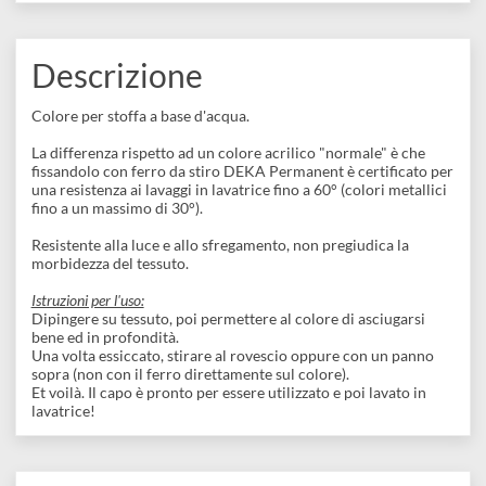
disegno
Accessori
COLLEZIONI:
A base d'acqua
Vasetti
Descrizione
Colore per stoffa a base d'acqua.
La differenza rispetto ad un colore acrilico "normale" è che
fissandolo con ferro da stiro DEKA Permanent è certificato pe
una resistenza ai lavaggi in lavatrice fino a 60° (colori metallici
fino a un massimo di 30°).
Resistente alla luce e allo sfregamento, non pregiudica la
morbidezza del tessuto.
Istruzioni per l'uso:
Dipingere su tessuto, poi permettere al colore di asciugarsi