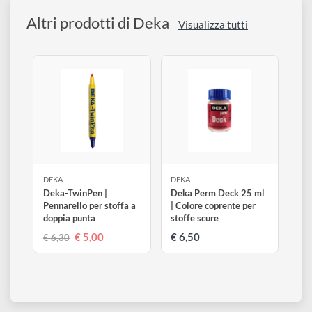
20-76
20-82
20-85
Sabbia
Marrone chiaro
Marrone scuro
20-88
20-90
20-92
Grigio
Nero
Bianco
Altri prodotti di Deka
Visualizza tutti