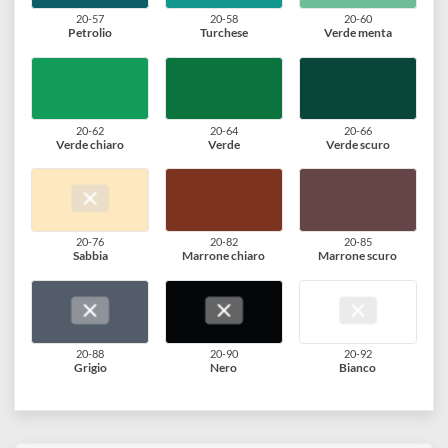
20-39
20-40
20-42
Violetto
Melanzana
Blu chiaro
20-47
20-49
20-51
Azzurro
Blu
Blu marina
20-57
20-58
20-60
Petrolio
Turchese
Verde menta
20-62
20-64
20-66
Verde chiaro
Verde
Verde scuro