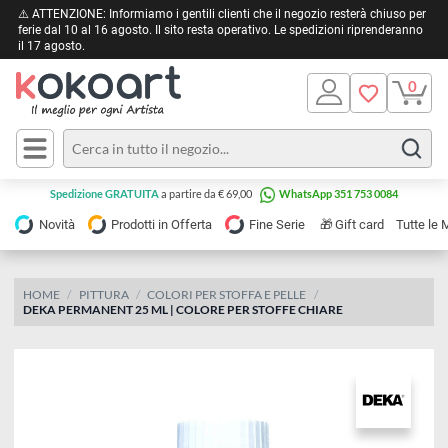
⚠️ ATTENZIONE: Informiamo i gentili clienti che il negozio resterà chiuso 
ferie dal 10 al 16 agosto. Il sito resta operativo. Le spedizioni riprendera
il 17 agosto.
Pittura
Olio
Acrilico
Tele e
Spedizione GRATUITA
a partire da € 69,00
WhatsApp 351 753 0084
Carta
Acquerello
da
🎁
Novità
Prodotti in Offerta
Fine Serie
Gift card
Tu
pittura
Tempera
Tele
Colori
Listelli
HOME
PITTURA
COLORI PER STOFFA E PELLE
Disegno e
DEKA PERMANENT 25 ML | COLORE PER STOFFE CHIARE
per
Cartoleria
e
Stoffa
Matite
Supporti
e
e
Carta