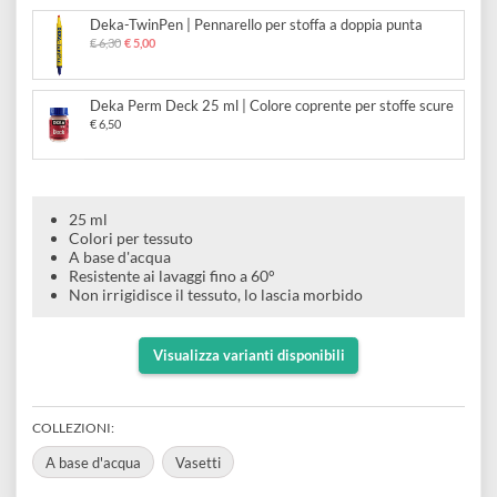
e
Scrapbooking
Deka Permanent 25 ml | Colore per stoffe chiare
preparatori
linoleografia
Quaderni
Gomme
€ 5,90
Diluenti
Effetti
di
Pigmenti
e
Additivi
Cere
decorativi
superficie
Deka-TwinPen | Pennarello per stoffa a doppia punta
raccoglitori
Accessori
Tessuti
€ 6,30
€ 5,00
e
Vernici
Colle
tecnici
stucchi
di
Deka Perm Deck 25 ml | Colore coprente per stoffe scure
e
Stampi
€ 6,50
Vernici
finitura
scotch
Coloranti
e
Colle
Portamatite
Accessori
impregnanti
Stucchi
25 ml
Album
Colori per tessuto
Open
Doratura
A base d'acqua
Accessori
e
Resistente ai lavaggi fino a 60°
Bezel
Accessori
Non irrigidisce il tessuto, lo lascia morbido
fogli
da
Visualizza varianti disponibili